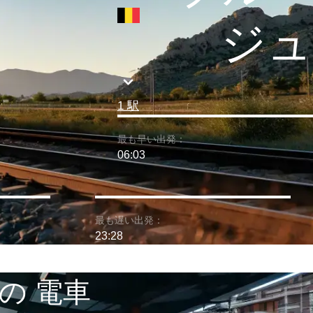
ジュ
1 駅
最も早い出発：
06:03
最も遅い出発：
23:28
の 電車