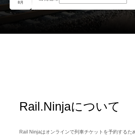
団体予約
8月
Rail.Ninjaについて
Rail Ninjaはオンラインで列車チケットを予