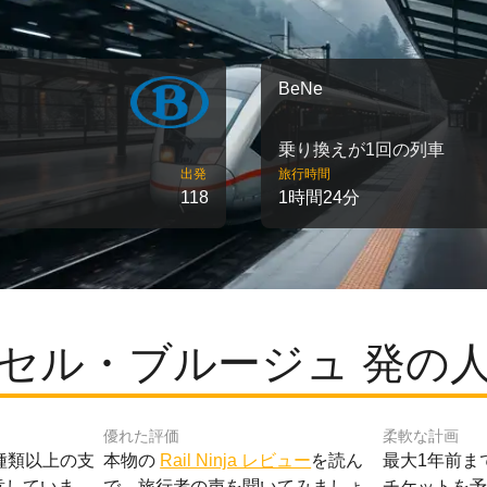
BeNe
乗り換えが1回の列車
出発
旅行時間
118
1時間24分
セル・ブルージュ 発の
優れた評価
柔軟な計画
種類以上の支
本物の
Rail Ninja レビュー
を読ん
最大1年前ま
意していま
で、旅行者の声を聞いてみましょ
チケットを