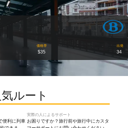
価格帯
出発
$35
34
人気ルート
実際の人によるサポート
で便利に列車
お困りですか？旅行前や旅行中にカスタ
予約できま
マーサポートにお問い合わせください。