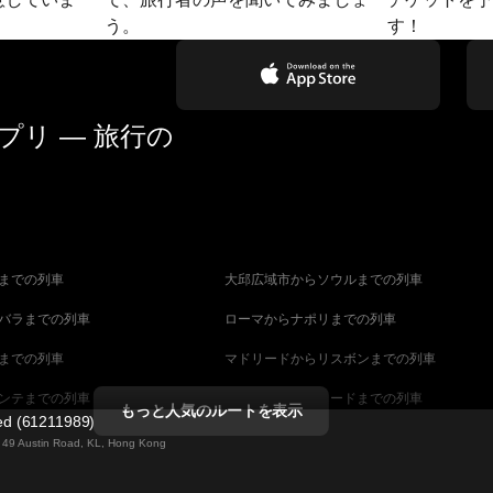
う。
す！
リ — 旅行の
までの列車
大邱広域市からソウルまでの列車
バラまでの列車
ローマからナポリまでの列車
までの列車
マドリードからリスボンまでの列車
ンテまでの列車
マラガからマドリードまでの列車
もっと人気のルートを表示
ted (61211989)
までの列車
ヴェネツィアからフィレンツェまでの列車
ng 49 Austin Road, KL, Hong Kong
ダペストまでの列車
ウィーンからブダペストまでの列車