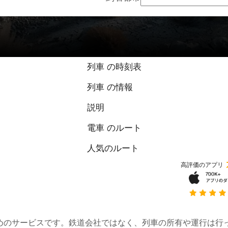
9.3 / 10 点（1件
列車 の時刻表
列車 の情報
説明
電車 のルート
人気のルート
高評価のアプリ
約するためのサービスです。鉄道会社ではなく、列車の所有や運行