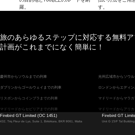
羅。
す。
旅のあらゆるステップに対応する無料アプ
計画がこれまでになく簡単に！
慶州市からソウルまでの列車
光州広域市からソウル
ダブリンからゴールウェイまでの列車
ロンドンからエディン
リスボンからコインブラまでの列車
マドリードからマラガ
マドリードからセビリアまでの列車
マドリードからアリカ
Firebird GT Limited (OC 1451)
Firebird GT Limi
バルセロナからセビリアまでの列車
バルセロナからマラガ
432, Triq Fleur de Lys, Suite 1, Birkirkara, BKR 9061, Malta
Unit G 15/F Tal Buildi
釜山からソウルまでの列車
ブラチスラヴァからブ