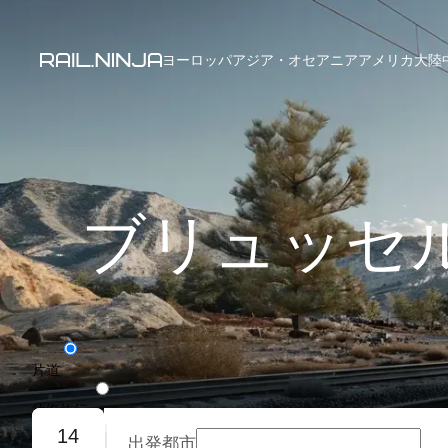
ヨーロッパ
アジア・オセアニア
アメリカ大陸
ブリュッセ
片道
往復旅行
14
出発都市