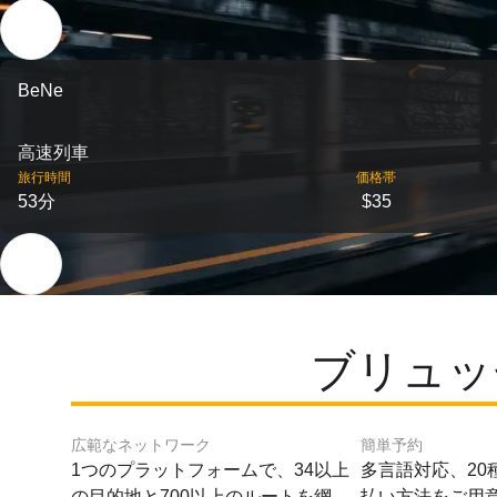
BeNe
高速列車
旅行時間
価格帯
53分
$35
ブリュッ
広範なネットワーク
簡単予約
1つのプラットフォームで、34以上
多言語対応、20
の目的地と700以上のルートを網
払い方法をご用