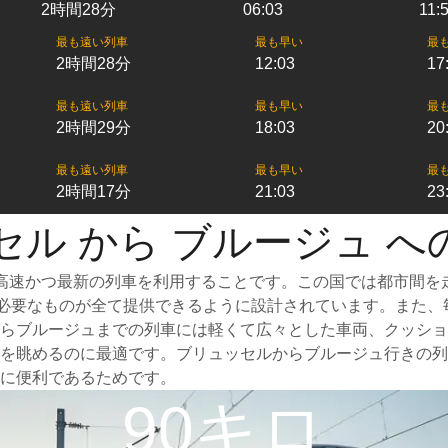
2時間28分
06:03
11:
最も遠い列車
最も早い
最
2時間28分
12:03
17
最も遠い列車
最も早い
最
2時間29分
18:03
20
最も遠い列車
最も早い
最
2時間17分
21:03
23
セル から ブルージュ へ
高速かつ最新の列車を利用することです。この国では都市間を
めに必要なものが全て提供できるように設計されています。また、
らブルージュまでの列車には軽くて広々とした車両、クッショ
を眺めるのに最適です。ブリュッセルからブルージュ行きの列
に便利であるためです。
90キロ