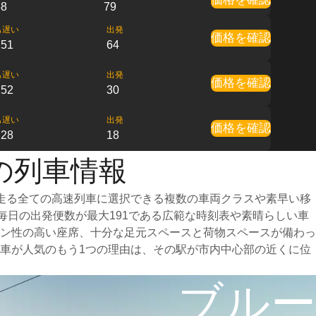
58
79
も遅い
出発
価格を確認
:51
64
も遅い
出発
価格を確認
:52
30
も遅い
出発
価格を確認
:28
18
の列車情報
走る全ての高速列車に選択できる複数の車両クラスや素早い移
毎日の出発便数が最大191である広範な時刻表や素晴らしい車
ン性の高い座席、十分な足元スペースと荷物スペースが備わっ
車が人気のもう1つの理由は、その駅が市内中心部の近くに位
ブルー