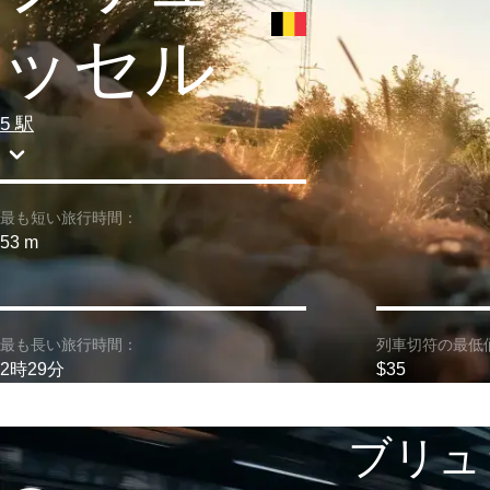
ッセル
5 駅
最も短い旅行時間：
53 m
最も長い旅行時間：
列車切符の最低
2時29分
$35
ブリュ