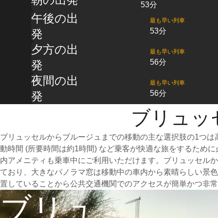
53分
午後の出
最も早い列車
53分
発
夕方の出
最も早い列車
56分
発
夜間の出
最も早い列車
56分
発
ブリュッ
ブリュッセルからブルージュまでの移動の主な選択肢の1つは
動時間 (所要時間は約1時間) など乗客が快適な旅をするた
内アメニティも乗車中にご利用いただけます。ブリュッセルか
ており、大きなパノラマ窓は移動中の車内から素晴らしい景色
置していることから公共交通機関でのアクセスが簡単かつ非常
ブリュ