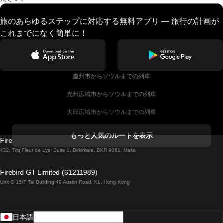
旅のあらゆるステップに対応する無料アプリ — 旅行の計画が
これまでになく簡単に！
慶州市からソウルまでの列車
光州広域市からソウルまでの列車
大邱広域市からソウルまでの列車
コークからダブリンまでの列車
もっと人気のルートを表示
Firebird GT Limited (OC 1451)
ダブリンからゴールウェイまでの列車
432, Triq Fleur de Lys, Suite 1, Birkirkara, BKR 9061, Malta
ロンドンからエディンバラまでの列車
Firebird GT Limited (61211989)
Unit G 15/F Tal Building 49 Austin Road, KL, Hong Kong
ローマからナポリまでの列車
リスボンからラゴスまでの列車
日本語
リスボンからコインブラまでの列車