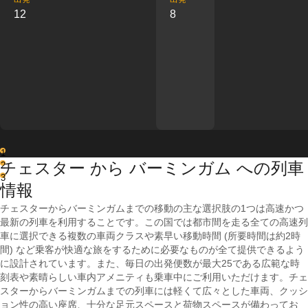
12
8
1
チェスター から バーミンガム への列車
2
3
情報
チェスターからバーミンガムまでの移動の主な選択肢の1つは高速かつ
最新の列車を利用することです。この国では都市間を走る全ての高速列
車に選択できる複数の車両クラスや素早い移動時間 (所要時間は約2時
間) など乗客が快適な旅をするために必要なものが全て提供できるよう
に設計されています。また、毎日の出発便数が最大25である広範な時
刻表や素晴らしい車内アメニティも乗車中にご利用いただけます。チェ
スターからバーミンガムまでの列車には軽くて広々とした車両、クッシ
ョン性の高い座席、十分な足元スペースと荷物スペースが備わってお