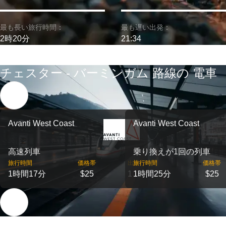
最も長い旅行時間：
最も遅い出発：
2時20分
21:34
チェスター - バーミンガム 路線の 電車
Avanti West Coast
Avanti West Coast
高速列車
乗り換えが1回の列車
旅行時間
価格帯
出発
旅行時間
価格帯
1時間17分
$25
1
1時間25分
$25