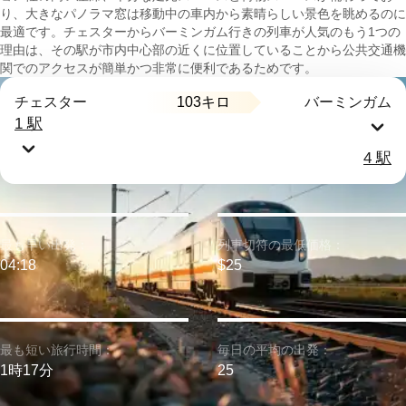
り、大きなパノラマ窓は移動中の車内から素晴らしい景色を眺めるのに
最適です。チェスターからバーミンガム行きの列車が人気のもう1つの
理由は、その駅が市内中心部の近くに位置していることから公共交通機
関でのアクセスが簡単かつ非常に便利であるためです。
103キロ
チェスター
バーミンガム
1 駅
4 駅
最も早い出発：
列車切符の最低価格：
04:18
$25
最も短い旅行時間：
毎日の平均の出発：
1時17分
25