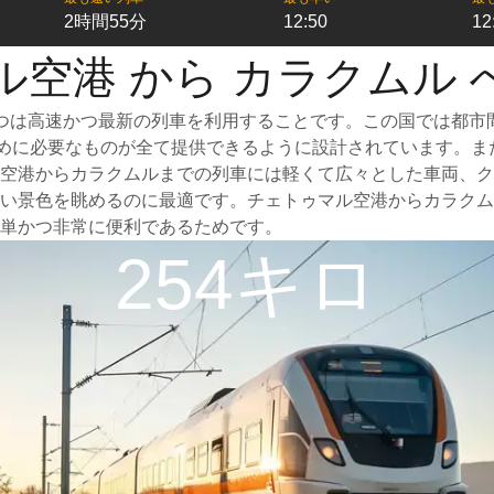
2時間55分
12:50
12
ル空港 から カラクムル 
つは高速かつ最新の列車を利用することです。この国では都市
るために必要なものが全て提供できるように設計されています。
空港からカラクムルまでの列車には軽くて広々とした車両、ク
い景色を眺めるのに最適です。チェトゥマル空港からカラクム
単かつ非常に便利であるためです。
254キロ