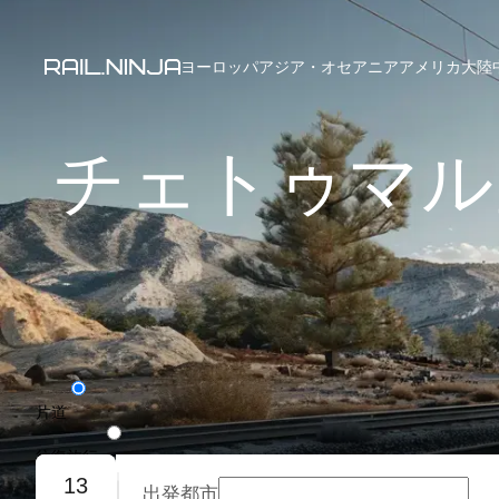
ヨーロッパ
アジア・オセアニア
アメリカ大陸
チェトゥマル
片道
往復旅行
13
出発都市