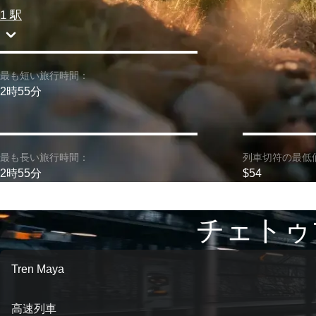
1 駅
最も短い旅行時間：
2時55分
最も長い旅行時間：
列車切符の最低
2時55分
$54
チェトゥ
Tren Maya
高速列車