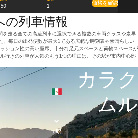
価格を確認
:50
1
への列車情報
間を走る全ての高速列車に選択できる複数の車両クラスや素早
また、毎日の出発便数が最大1である広範な時刻表や素晴らしい
ッション性の高い座席、十分な足元スペースと荷物スペースが
ル行きの列車が人気のもう1つの理由は、その駅が市内中心部
カラク
ムル
1 駅