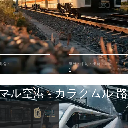
価格：
毎日の平均の出発：
1
マル空港 - カラクムル 路