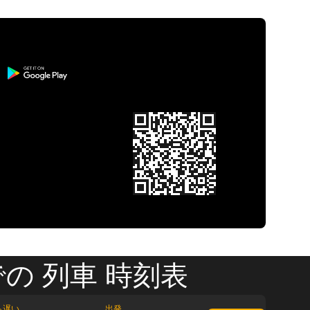
の 列車 時刻表
も遅い
出発