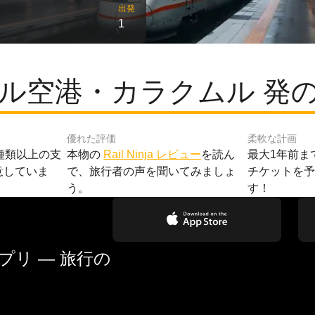
出発
1
ル空港・カラクムル 発
優れた評価
柔軟な計画
種類以上の支
本物の
Rail Ninja レビュー
を読ん
最大1年前ま
意していま
で、旅行者の声を聞いてみましょ
チケットを
う。
す！
リ — 旅行の