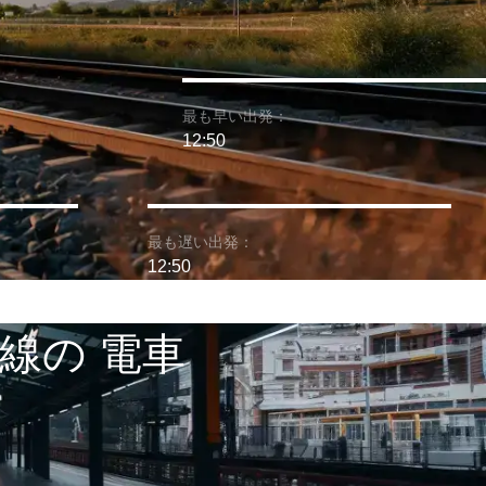
最も早い出発：
12:50
最も遅い出発：
12:50
線の 電車