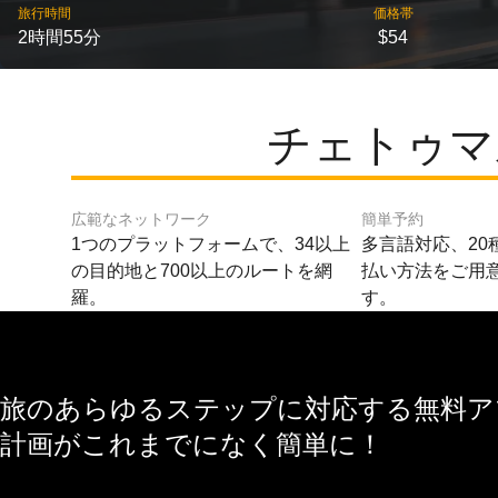
旅行時間
価格帯
2時間55分
$54
チェトゥマ
広範なネットワーク
簡単予約
1つのプラットフォームで、34以上
多言語対応、20
の目的地と700以上のルートを網
払い方法をご用
羅。
す。
旅のあらゆるステップに対応する無料アプ
計画がこれまでになく簡単に！