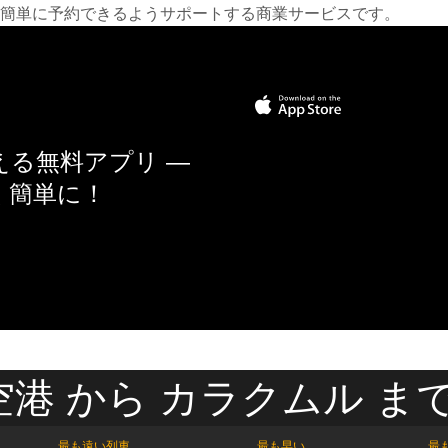
簡単に予約できるようサポートする商業サービスです。
る無料アプリ —
く簡単に！
港 から カラクムル まで
最も遠い列車
最も早い
最