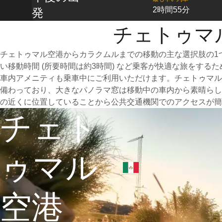
2時間55分
発
チェトゥマ
チェトゥマル空港からカラクムルまでの移動の主な選択肢の1
い移動時間 (所要時間は約3時間) など乗客が快適な旅をす
車内アメニティも乗車中にご利用いただけます。チェトゥマル
備わっており、大きなパノラマ窓は移動中の車内から素晴らし
の近くに位置していることから公共交通機関でのアクセスが簡
チェト
ゥマル
空港