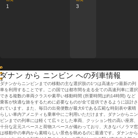
1
3
1
ダナン から ニンビン への列車情報
2
3
ダナンからニンビンまでの移動の主な選択肢の1つは高速かつ最新の列
車を利用することです。この国では都市間を走る全ての高速列車に選択
できる複数の車両クラスや素早い移動時間 (所要時間は約14時間) など
乗客が快適な旅をするために必要なものが全て提供できるように設計さ
れています。また、毎日の出発便数が最大6である広範な時刻表や素晴
らしい車内アメニティも乗車中にご利用いただけます。ダナンからニン
ビンまでの列車には軽くて広々とした車両、クッション性の高い座席、
十分な足元スペースと荷物スペースが備わっており、大きなパノラマ窓
は移動中の車内から素晴らしい景色を眺めるのに最適です。ダナンから