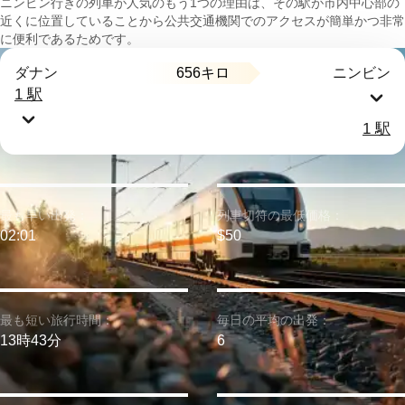
ニンビン行きの列車が人気のもう1つの理由は、その駅が市内中心部の
近くに位置していることから公共交通機関でのアクセスが簡単かつ非常
に便利であるためです。
656キロ
ダナン
ニンビン
1 駅
1 駅
最も早い出発：
列車切符の最低価格：
02:01
$50
最も短い旅行時間：
毎日の平均の出発：
13時43分
6