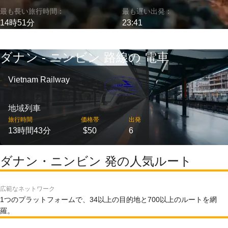
最も長い旅行時間：
最も遅い出発：
14時51分
23:41
ダナン - ニンビン 路線の 電車
Vietnam Railway
地域列車
旅行時間
価格帯
出発
13時間43分
$50
6
ダナン・ニンビン 発の人気ルート
広範なネットワーク
1つのプラットフォームで、34以上の目的地と700以上のルートを網
羅。