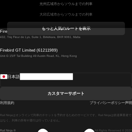
光州広域市からソウルまでの列車
大邱広域市からソウルまでの列車
コークからダブリンまでの列車
もっと人気のルートを表示
Firebird GT Limited (OC 1451)
ダブリンからゴールウェイまでの列車
432, Triq Fleur de Lys, Suite 1, Birkirkara, BKR 9061, Malta
ロンドンからエディンバラまでの列車
Firebird GT Limited (61211989)
Unit G 15/F Tal Building 49 Austin Road, KL, Hong Kong
ローマからナポリまでの列車
リスボンからラゴスまでの列車
日本語
リスボンからコインブラまでの列車
マドリードからマラガまでの列車
カスタマーサポート
マドリードからリスボンまでの列車
利用規約
プライバシーポリシー声明
マドリードからバルセロナまでの列車
Rail Ninjaはオンラインで列車のチケットを予約するためのサービスです。Rail Ninjaは鉄道事業者で
マドリードからセビリアまでの列車
はなく、列車の所有や運行は行っていません。
Rail Ninja ®
All Rights Reserved © 2026
マドリードからアリカンテまでの列車