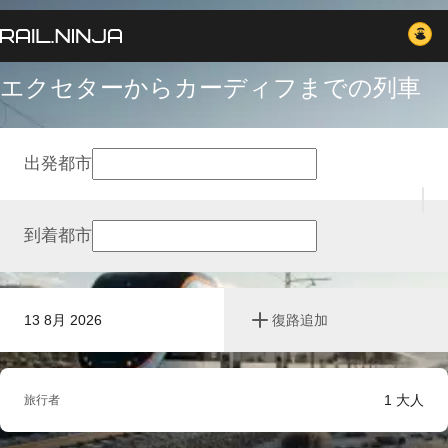
エクセターからカーディフまでの列車
出発都市
到着都市
13 8月 2026
復路追加
1
大人
旅行者