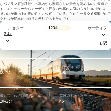
なパノラマ窓は移動中の車内から素晴らしい景色を眺めるのに最適で
す。エクセターからカーディフ行きの列車が人気のもう1つの理由は、
その駅が市内中心部の近くに位置していることから公共交通機関でのア
クセスが簡単かつ非常に便利であるためです。
120キロ
エクセター
カーディフ
3 駅
1 駅
最も早い出発：
列車切符の最低価格：
00:42
$96
最も短い旅行時間：
毎日の平均の出発：
2時2分
45