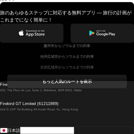
旅のあらゆるステップに対応する無料アプリ — 旅行の計画が
これまでになく簡単に！
慶州市からソウルまでの列車
光州広域市からソウルまでの列車
大邱広域市からソウルまでの列車
コークからダブリンまでの列車
もっと人気のルートを表示
Firebird GT Limited (OC 1451)
ダブリンからゴールウェイまでの列車
432, Triq Fleur de Lys, Suite 1, Birkirkara, BKR 9061, Malta
ロンドンからエディンバラまでの列車
Firebird GT Limited (61211989)
Unit G 15/F Tal Building 49 Austin Road, KL, Hong Kong
ローマからナポリまでの列車
リスボンからラゴスまでの列車
日本語
リスボンからコインブラまでの列車