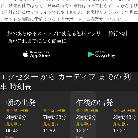
す。鉄道会社ではなく、列車の所有や運行は行っておらず、いかなる鉄
道会社の公式ウェブサイトでもありません。お客様がオンラインで列車
チケットを簡単に予約できるようサポートする商業サービスです。
旅のあらゆるステップに使える無料アプリ — 旅行の計
画がこれまでになく簡単に！
エクセター から カーディフ までの 列
車 時刻表
朝の出発
午後の出発
最も早い列車
最も遠い列車
最も早い列車
最も遠い列車
2時間9分
7時間28分
2時間9分
2時間48分
最も早い
最も遅い
最も早い
最も遅い
00:42
11:52
12:27
17:27
出発
出発