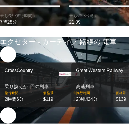
最も長い旅行時間：
最も遅い出発：
7時28分
21:09
エクセター - カーディフ 路線の 電車
CrossCountry
Great Western Railway
乗り換えが1回の列車
高速列車
旅行時間
価格帯
出発
旅行時間
価格帯
2時間6分
$119
17
2時間24分
$139