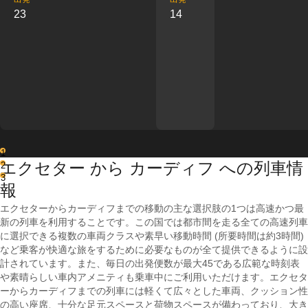
23
14
1
エクセター から カーディフ への列車情
2
3
報
エクセターからカーディフまでの移動の主な選択肢の1つは高速かつ最
新の列車を利用することです。この国では都市間を走る全ての高速列車
に選択できる複数の車両クラスや素早い移動時間 (所要時間は約3時間)
など乗客が快適な旅をするために必要なものが全て提供できるように設
計されています。また、毎日の出発便数が最大45である広範な時刻表
や素晴らしい車内アメニティも乗車中にご利用いただけます。エクセタ
ーからカーディフまでの列車には軽くて広々とした車両、クッション性
の高い座席、十分な足元スペースと荷物スペースが備わっており、大き