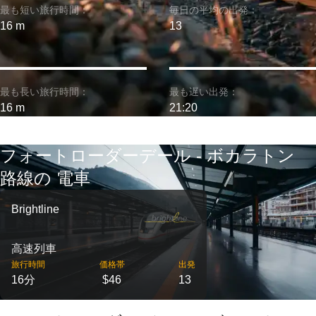
最も短い旅行時間：
毎日の平均の出発：
16 m
13
最も長い旅行時間：
最も遅い出発：
16 m
21:20
フォートローダーデール - ボカラトン
路線の 電車
Brightline
高速列車
旅行時間
価格帯
出発
16分
$46
13