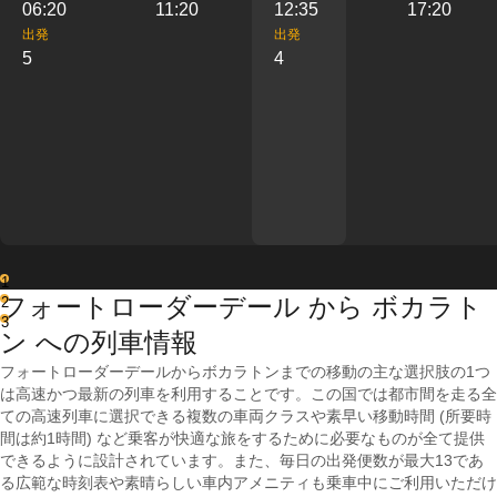
06:20
11:20
12:35
17:20
出発
出発
5
4
1
フォートローダーデール から ボカラト
2
3
ン への列車情報
フォートローダーデールからボカラトンまでの移動の主な選択肢の1つ
は高速かつ最新の列車を利用することです。この国では都市間を走る全
ての高速列車に選択できる複数の車両クラスや素早い移動時間 (所要時
間は約1時間) など乗客が快適な旅をするために必要なものが全て提供
できるように設計されています。また、毎日の出発便数が最大13であ
る広範な時刻表や素晴らしい車内アメニティも乗車中にご利用いただけ