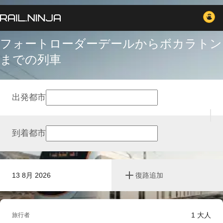
フォートローダーデールからボカラトン
までの列車
出発都市
到着都市
13 8月 2026
復路追加
1
大人
旅行者