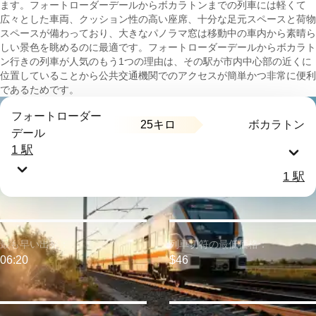
ます。フォートローダーデールからボカラトンまでの列車には軽くて
広々とした車両、クッション性の高い座席、十分な足元スペースと荷物
スペースが備わっており、大きなパノラマ窓は移動中の車内から素晴ら
しい景色を眺めるのに最適です。フォートローダーデールからボカラト
ン行きの列車が人気のもう1つの理由は、その駅が市内中心部の近くに
位置していることから公共交通機関でのアクセスが簡単かつ非常に便利
であるためです。
フォートローダー
25キロ
ボカラトン
デール
1 駅
1 駅
最も早い出発：
列車切符の最低価格：
06:20
$46