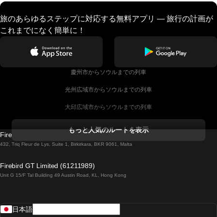
旅のあらゆるステップに対応する無料アプリ — 旅行の計画が
これまでになく簡単に！
慶州市からソウルまでの列車
光州広域市からソウルまでの列車
大邱広域市からソウルまでの列車
コークからダブリンまでの列車
もっと人気のルートを表示
Firebird GT Limited (OC 1451)
ダブリンからゴールウェイまでの列車
432, Triq Fleur de Lys, Suite 1, Birkirkara, BKR 9061, Malta
ロンドンからエディンバラまでの列車
Firebird GT Limited (61211989)
Unit G 15/F Tal Building 49 Austin Road, KL, Hong Kong
ローマからナポリまでの列車
リスボンからラゴスまでの列車
日本語
リスボンからコインブラまでの列車