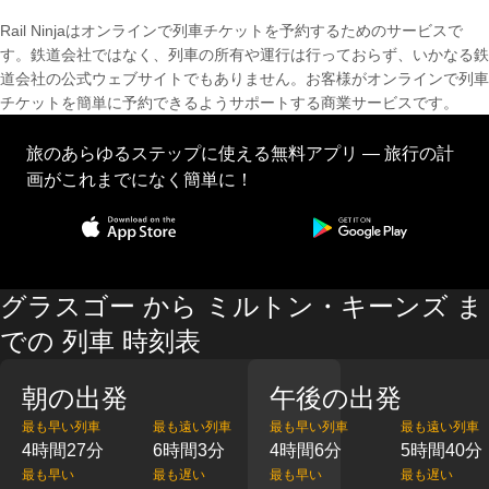
Rail Ninjaはオンラインで列車チケットを予約するためのサービスで
す。鉄道会社ではなく、列車の所有や運行は行っておらず、いかなる鉄
道会社の公式ウェブサイトでもありません。お客様がオンラインで列車
チケットを簡単に予約できるようサポートする商業サービスです。
旅のあらゆるステップに使える無料アプリ — 旅行の計
画がこれまでになく簡単に！
グラスゴー から ミルトン・キーンズ ま
での 列車 時刻表
朝の出発
午後の出発
最も早い列車
最も遠い列車
最も早い列車
最も遠い列車
4時間27分
6時間3分
4時間6分
5時間40分
最も早い
最も遅い
最も早い
最も遅い