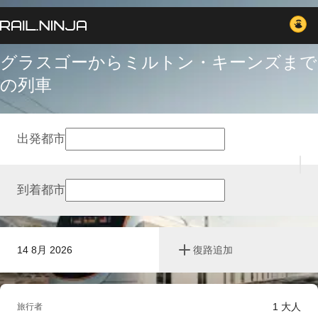
グラスゴーからミルトン・キーンズまで
の列車
出発都市
到着都市
14 8月 2026
復路追加
1
大人
旅行者