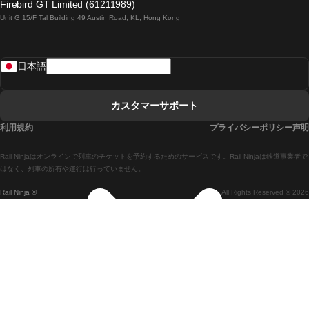
Firebird GT Limited (61211989)
Unit G 15/F Tal Building 49 Austin Road, KL, Hong Kong
ローマからナポリまでの列車
リスボンからラゴスまでの列車
日本語
リスボンからコインブラまでの列車
マドリードからマラガまでの列車
カスタマーサポート
マドリードからリスボンまでの列車
利用規約
プライバシーポリシー声明
マドリードからバルセロナまでの列車
Rail Ninjaはオンラインで列車のチケットを予約するためのサービスです。Rail Ninjaは鉄道事業者で
マドリードからセビリアまでの列車
はなく、列車の所有や運行は行っていません。
Rail Ninja ®
All Rights Reserved © 2026
マドリードからアリカンテまでの列車
マラガからマドリードまでの列車
バルセロナからマドリードまでの列車
バルセロナからセビリアまでの列車
バルセロナからマラガまでの列車