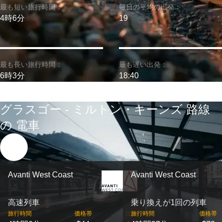
最も短い旅行時間：
毎日の平均の出発：
4時6分
19
最も長い旅行時間：
最も遅い出発：
6時3分
18:40
グラスゴー - ミルトン・キーンズ 路線
の 電車
Avanti West Coast
Avanti West Coast
高速列車
乗り換えが1回の列車
旅行時間
価格帯
出発
旅行時間
価格帯