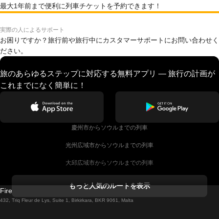
最大1年前まで便利に列車チケットを予約できます！
実際の人によるサポート
お困りですか？旅行前や旅行中にカスタマーサポートにお問い合わせく
ださい。
旅のあらゆるステップに対応する無料アプリ — 旅行の計画が
これまでになく簡単に！
慶州市からソウルまでの列車
光州広域市からソウルまでの列車
大邱広域市からソウルまでの列車
コークからダブリンまでの列車
もっと人気のルートを表示
Firebird GT Limited (OC 1451)
ダブリンからゴールウェイまでの列車
432, Triq Fleur de Lys, Suite 1, Birkirkara, BKR 9061, Malta
ロンドンからエディンバラまでの列車