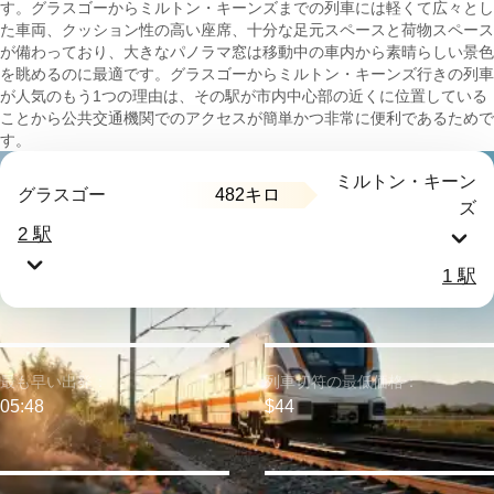
す。グラスゴーからミルトン・キーンズまでの列車には軽くて広々とし
た車両、クッション性の高い座席、十分な足元スペースと荷物スペース
が備わっており、大きなパノラマ窓は移動中の車内から素晴らしい景色
を眺めるのに最適です。グラスゴーからミルトン・キーンズ行きの列車
が人気のもう1つの理由は、その駅が市内中心部の近くに位置している
ことから公共交通機関でのアクセスが簡単かつ非常に便利であるためで
す。
ミルトン・キーン
482キロ
グラスゴー
ズ
2 駅
1 駅
最も早い出発：
列車切符の最低価格：
05:48
$44