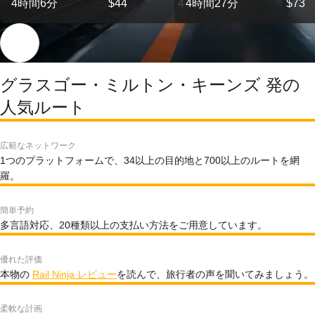
4時間6分
$44
4
4時間27分
$73
グラスゴー・ミルトン・キーンズ 発の
人気ルート
広範なネットワーク
1つのプラットフォームで、34以上の目的地と700以上のルートを網
羅。
簡単予約
多言語対応、20種類以上の支払い方法をご用意しています。
優れた評価
本物の
Rail Ninja レビュー
を読んで、旅行者の声を聞いてみましょう。
柔軟な計画