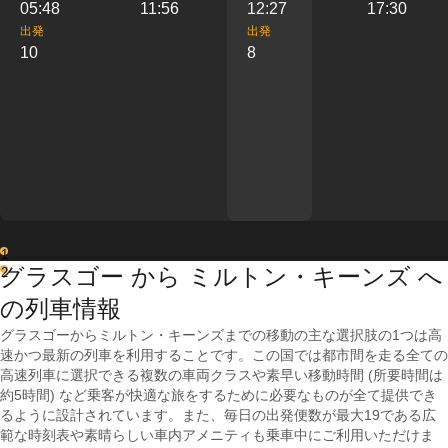
05:48
11:56
12:27
17:30
出発
出発
10
8
1
グラスゴー から ミルトン・キーンズ へ
2
の列車情報
グラスゴーからミルトン・キーンズまでの移動の主な選択肢の1つは高
速かつ最新の列車を利用することです。この国では都市間を走る全ての
高速列車に選択できる複数の車両クラスや素早い移動時間 (所要時間は
約5時間) など乗客が快適な旅をするために必要なものが全て提供でき
るように設計されています。また、毎日の出発便数が最大19である広
範な時刻表や素晴らしい車内アメニティも乗車中にご利用いただけま