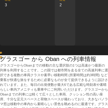
3
2
1
グラスゴー から Oban への列車情報
2
グラスゴーからObanまでの移動の主な選択肢の1つは高速かつ最新の
列車を利用することです。この国では都市間を走る全ての高速列車に選
択できる複数の車両クラスや素早い移動時間 (所要時間は約3時間) など
乗客が快適な旅をするために必要なものが全て提供できるように設計さ
れています。また、毎日の出発便数が最大6である広範な時刻表や素晴
らしい車内アメニティも乗車中にご利用いただけます。グラスゴーから
Obanまでの列車には軽くて広々とした車両、クッション性の高い座
席、十分な足元スペースと荷物スペースが備わっており、大きなパノラ
マ窓は移動中の車内から素晴らしい景色を眺めるのに最適です。グラス