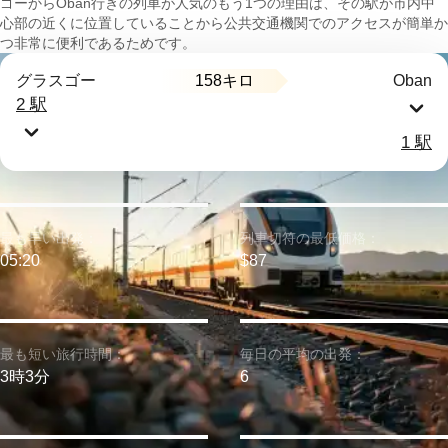
ゴーからOban行きの列車が人気のもう1つの理由は、その駅が市内中
心部の近くに位置していることから公共交通機関でのアクセスが簡単か
つ非常に便利であるためです。
158キロ
グラスゴー
Oban
2 駅
1 駅
最も早い出発：
列車切符の最低価格：
05:20
$87
最も短い旅行時間：
毎日の平均の出発：
3時3分
6