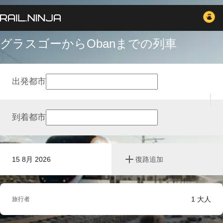
グラスゴーからObanまでの列車
出発都市
到着都市
15 8月 2026
復路追加
1
大人
旅行者