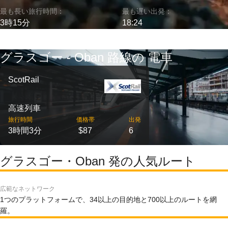
最も長い旅行時間：
最も遅い出発：
3時15分
18:24
グラスゴー - Oban 路線の 電車
ScotRail
高速列車
旅行時間
価格帯
出発
3時間3分
$87
6
グラスゴー・Oban 発の人気ルート
広範なネットワーク
1つのプラットフォームで、34以上の目的地と700以上のルートを網
羅。