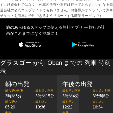
す。鉄道会社ではなく、列車の所有や運行は行っておらず、いかなる鉄
道会社の公式ウェブサイトでもありません。お客様がオンラインで列車
チケットを簡単に予約できるようサポートする商業サービスです。
旅のあらゆるステップに使える無料アプリ — 旅行の計
画がこれまでになく簡単に！
グラスゴー から Oban までの 列車 時刻
表
朝の出発
午後の出発
最も早い列車
最も遠い列車
最も早い列車
最も遠い列車
3時間5分
3時間15分
3時間4分
3時間6分
最も早い
最も遅い
最も早い
最も遅い
05:20
10:36
12:22
16:34
出発
出発