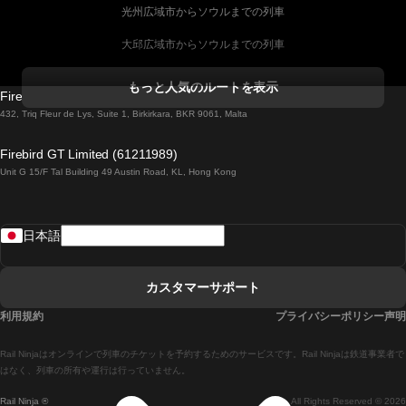
光州広域市からソウルまでの列車
大邱広域市からソウルまでの列車
コークからダブリンまでの列車
もっと人気のルートを表示
Firebird GT Limited (OC 1451)
ダブリンからゴールウェイまでの列車
432, Triq Fleur de Lys, Suite 1, Birkirkara, BKR 9061, Malta
ロンドンからエディンバラまでの列車
Firebird GT Limited (61211989)
Unit G 15/F Tal Building 49 Austin Road, KL, Hong Kong
ローマからナポリまでの列車
リスボンからラゴスまでの列車
日本語
リスボンからコインブラまでの列車
マドリードからマラガまでの列車
カスタマーサポート
マドリードからリスボンまでの列車
利用規約
プライバシーポリシー声明
マドリードからバルセロナまでの列車
Rail Ninjaはオンラインで列車のチケットを予約するためのサービスです。Rail Ninjaは鉄道事業者で
マドリードからセビリアまでの列車
はなく、列車の所有や運行は行っていません。
Rail Ninja ®
All Rights Reserved © 2026
マドリードからアリカンテまでの列車