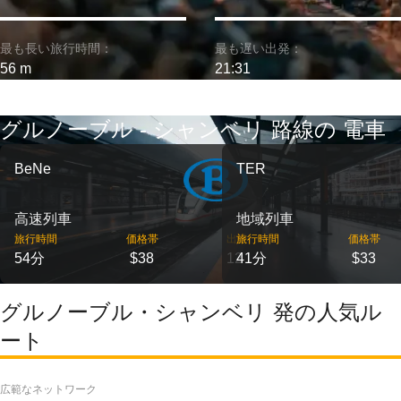
最も長い旅行時間：
最も遅い出発：
56 m
21:31
グルノーブル - シャンベリ 路線の 電車
BeNe
TER
高速列車
地域列車
旅行時間
価格帯
出発
旅行時間
価格帯
54分
$38
12
41分
$33
グルノーブル・シャンベリ 発の人気ル
ート
広範なネットワーク