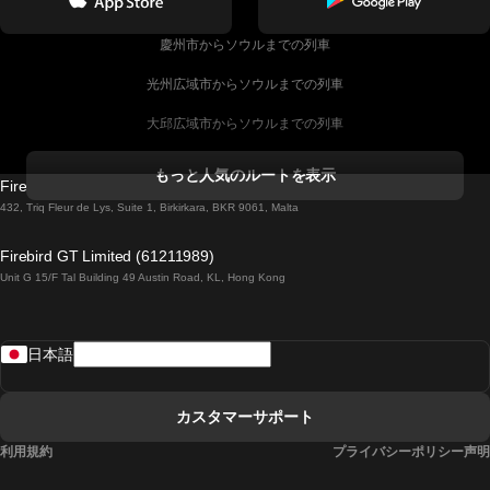
慶州市からソウルまでの列車
光州広域市からソウルまでの列車
大邱広域市からソウルまでの列車
コークからダブリンまでの列車
もっと人気のルートを表示
Firebird GT Limited (OC 1451)
ダブリンからゴールウェイまでの列車
432, Triq Fleur de Lys, Suite 1, Birkirkara, BKR 9061, Malta
ロンドンからエディンバラまでの列車
Firebird GT Limited (61211989)
Unit G 15/F Tal Building 49 Austin Road, KL, Hong Kong
ローマからナポリまでの列車
リスボンからラゴスまでの列車
日本語
リスボンからコインブラまでの列車
マドリードからマラガまでの列車
カスタマーサポート
マドリードからリスボンまでの列車
利用規約
プライバシーポリシー声明
マドリードからバルセロナまでの列車