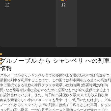
12
12
1
グルノーブル から シャンベリ への列車
2
3
情報
グルノーブルからシャンベリまでの移動の主な選択肢の1つは高速かつ
最新の列車を利用することです。この国では都市間を走る全ての高速列
車に選択できる複数の車両クラスや素早い移動時間 (所要時間は約1時
間) など乗客が快適な旅をするために必要なものが全て提供できるよう
に設計されています。また、毎日の出発便数が最大31である広範な時
刻表や素晴らしい車内アメニティも乗車中にご利用いただけます。グル
ノーブルからシャンベリまでの列車には軽くて広々とした車両、クッシ
ョン性の高い座席、十分な足元スペースと荷物スペースが備わってお