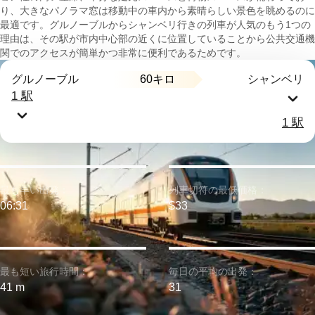
り、大きなパノラマ窓は移動中の車内から素晴らしい景色を眺めるのに
最適です。グルノーブルからシャンベリ行きの列車が人気のもう1つの
理由は、その駅が市内中心部の近くに位置していることから公共交通機
関でのアクセスが簡単かつ非常に便利であるためです。
60キロ
グルノーブル
シャンベリ
1 駅
1 駅
最も早い出発：
列車切符の最低価格：
06:31
$33
最も短い旅行時間：
毎日の平均の出発：
41 m
31