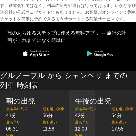
す。鉄道会社ではなく、列車の所有や運行は行っておらず、いかなる鉄
道会社の公式ウェブサイトでもありません。お客様がオンラインで列車
チケットを簡単に予約できるようサポートする商業サービスです。
旅のあらゆるステップに使える無料アプリ — 旅行の計
画がこれまでになく簡単に！
グルノーブル から シャンベリ までの
列車 時刻表
朝の出発
午後の出発
最も早い列車
最も遠い列車
最も早い列車
最も遠い列車
41分
56分
42分
54分
最も早い
最も遅い
最も早い
最も遅い
06:31
11:58
12:09
17:58
出発
出発