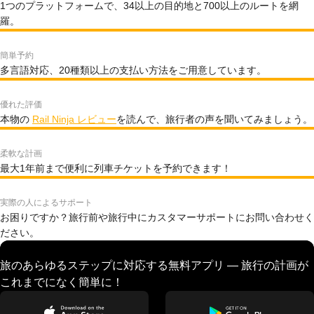
1つのプラットフォームで、34以上の目的地と700以上のルートを網
羅。
簡単予約
多言語対応、20種類以上の支払い方法をご用意しています。
優れた評価
本物の
Rail Ninja レビュー
を読んで、旅行者の声を聞いてみましょう。
柔軟な計画
最大1年前まで便利に列車チケットを予約できます！
実際の人によるサポート
お困りですか？旅行前や旅行中にカスタマーサポートにお問い合わせく
ださい。
旅のあらゆるステップに対応する無料アプリ — 旅行の計画が
これまでになく簡単に！