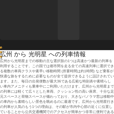
1
広州 から 光明星 への列車情報
2
3
広州から光明星までの移動の主な選択肢の1つは高速かつ最新の列車を
利用することです。この国では都市間を走る全ての高速列車に選択でき
る複数の車両クラスや素早い移動時間 (所要時間は約1時間) など乗客が
快適な旅をするために必要なものが全て提供できるように設計されてい
ます。また、毎日の出発便数が最大36である広範な時刻表や素晴らし
い車内アメニティも乗車中にご利用いただけます。広州から光明星まで
の列車には軽くて広々とした車両、クッション性の高い座席、十分な足
元スペースと荷物スペースが備わっており、大きなパノラマ窓は移動中
の車内から素晴らしい景色を眺めるのに最適です。広州から光明星行き
の列車が人気のもう1つの理由は、その駅が市内中心部の近くに位置し
ていることから公共交通機関でのアクセスが簡単かつ非常に便利である