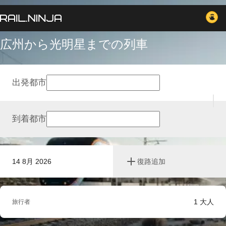
広州から光明星までの列車
出発都市
到着都市
14 8月 2026
復路追加
1
大人
旅行者