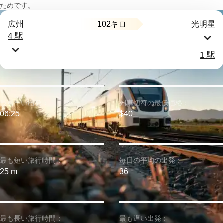
ためです。
102キロ
広州
光明星
4 駅
1 駅
最も早い出発：
列車切符の最低価格：
06:25
$40
最も短い旅行時間：
毎日の平均の出発：
25 m
36
最も長い旅行時間：
最も遅い出発：