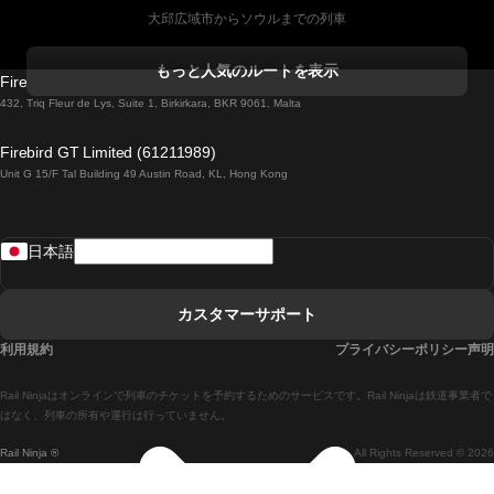
大邱広域市からソウルまでの列車
コークからダブリンまでの列車
もっと人気のルートを表示
Firebird GT Limited (OC 1451)
ダブリンからゴールウェイまでの列車
432, Triq Fleur de Lys, Suite 1, Birkirkara, BKR 9061, Malta
ロンドンからエディンバラまでの列車
Firebird GT Limited (61211989)
Unit G 15/F Tal Building 49 Austin Road, KL, Hong Kong
ローマからナポリまでの列車
リスボンからラゴスまでの列車
日本語
リスボンからコインブラまでの列車
マドリードからマラガまでの列車
カスタマーサポート
マドリードからリスボンまでの列車
利用規約
プライバシーポリシー声明
マドリードからバルセロナまでの列車
Rail Ninjaはオンラインで列車のチケットを予約するためのサービスです。Rail Ninjaは鉄道事業者で
マドリードからセビリアまでの列車
はなく、列車の所有や運行は行っていません。
Rail Ninja ®
All Rights Reserved © 2026
マドリードからアリカンテまでの列車