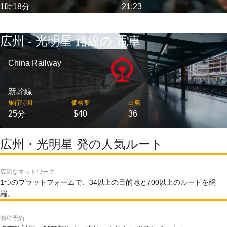
1時18分
21:23
広州 - 光明星 路線の 電車
China Railway
新幹線
旅行時間
価格帯
出発
25分
$40
36
広州・光明星 発の人気ルート
広範なネットワーク
1つのプラットフォームで、34以上の目的地と700以上のルートを網
羅。
簡単予約