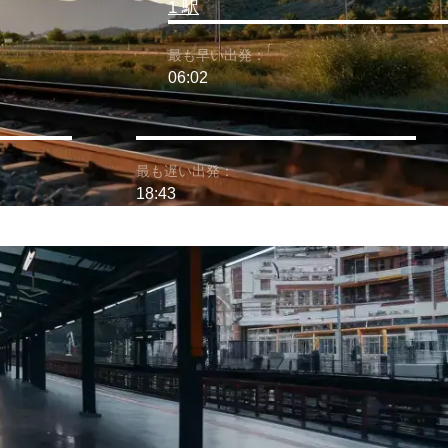
1 駅
最も早い出発：
06:02
最も遅い出発：
18:43