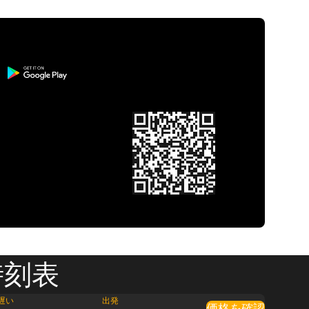
時刻表
遅い
出発
価格を確認