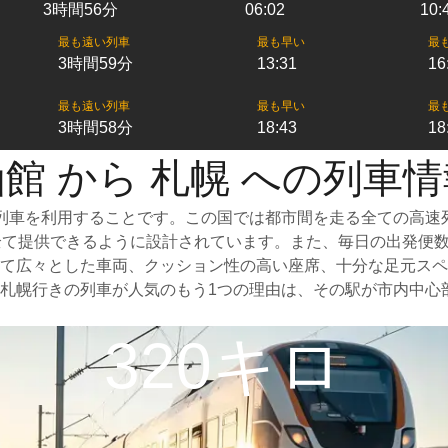
3時間56分
06:02
10:
最も遠い列車
最も早い
最
3時間59分
13:31
16
最も遠い列車
最も早い
最
3時間58分
18:43
18
館 から 札幌 への列車
列車を利用することです。この国では都市間を走る全ての高速列
が全て提供できるように設計されています。また、毎日の出発便
て広々とした車両、クッション性の高い座席、十分な足元スペ
札幌行きの列車が人気のもう1つの理由は、その駅が市内中心
320キロ