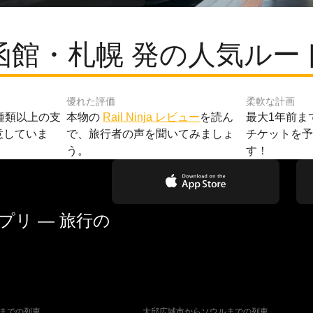
函館・札幌 発の人気ルー
優れた評価
柔軟な計画
種類以上の支
本物の
Rail Ninja レビュー
を読ん
最大1年前ま
意していま
で、旅行者の声を聞いてみましょ
チケットを
う。
す！
リ — 旅行の
までの列車
大邱広域市からソウルまでの列車