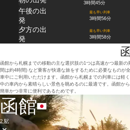
3時間45分
午後の出
最も早い列車
3時間56分
発
夕方の出
最も早い列車
3時間58分
発
函
函館から札幌までの移動の主な選択肢の1つは高速かつ最新の
間は約4時間) など乗客が快適な旅をするために必要なもの
車中にご利用いただけます。函館から札幌までの列車には軽く
中の車内から素晴らしい景色を眺めるのに最適です。函館から
簡単かつ非常に便利であるためです。
函館
2 駅