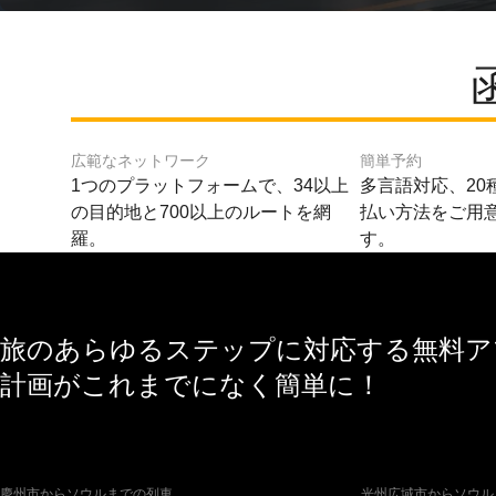
広範なネットワーク
簡単予約
1つのプラットフォームで、34以上
多言語対応、20
の目的地と700以上のルートを網
払い方法をご用
羅。
す。
旅のあらゆるステップに対応する無料アプ
計画がこれまでになく簡単に！
慶州市からソウルまでの列車
光州広域市からソウル