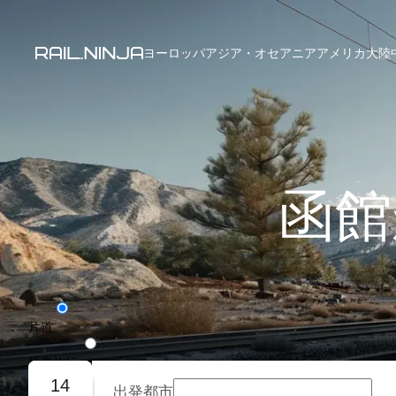
ヨーロッパ
アジア・オセアニア
アメリカ大陸
函館
片道
往復旅行
14
出発都市