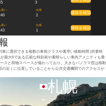
45
3
も遅い
出発
価格を確認
:40
2
も遅い
出発
価格を確認
:43
1
情報
車に選択できる複数の車両クラスや素早い移動時間 (所要時
数が最大6である広範な時刻表や素晴らしい車内アメニティも乗
ースと荷物スペースが備わっており、大きなパノラマ窓は移動
部の近くに位置していることから公共交通機関でのアクセスが
札幌