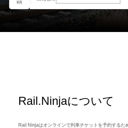
団体予約
8月
Rail.Ninjaについて
Rail Ninjaはオンラインで列車チケットを予