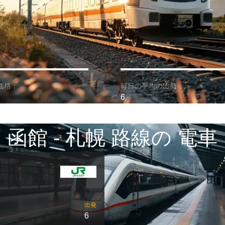
価格：
毎日の平均の出発：
6
函館 - 札幌 路線の 電車
出発
6