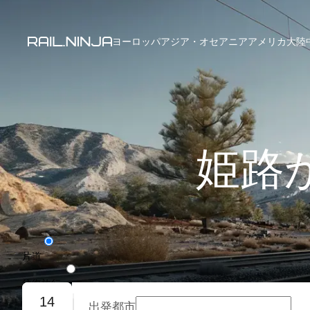
ヨーロッパ
アジア・オセアニア
アメリカ大陸
姫路
片道
往復旅行
14
出発都市