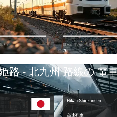
価格：
毎日の平均の出発：
26
姫路 - 北九州 路線の 電
Hikari Shinkansen
高速列車