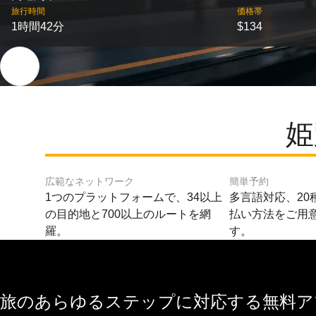
旅行時間
価格帯
1時間42分
$134
姫
広範なネットワーク
簡単予約
1つのプラットフォームで、34以上
多言語対応、20
の目的地と700以上のルートを網
払い方法をご用
羅。
す。
旅のあらゆるステップに対応する無料アプ