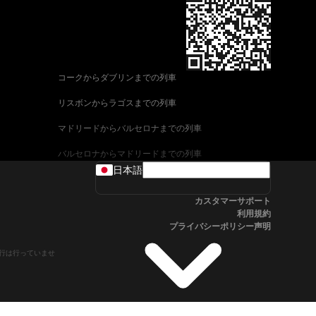
コークからダブリンまでの列車
リスボンからラゴスまでの列車
マドリードからバルセロナまでの列車
バルセロナからマドリードまでの列車
日本語
ヴェネツィアからローマまでの列車
カスタマーサポート
ウィーンからザルツブルクまでの列車
利用規約
プライバシーポリシー声明
車
アリカンテからマドリードまでの列車
や運行は行っていませ
フィレンツェからヴェネツィアまでの列車
ローマからフィレンツェまでの列車
ブダペストからウィーンまでの列車