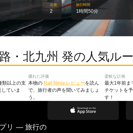
出発
旅行時間
2
1時間50分
路・北九州 発の人気ル
優れた評価
柔軟な計画
種類以上の支
本物の
Rail Ninja レビュー
を読ん
最大1年前ま
意していま
で、旅行者の声を聞いてみましょ
チケットを
う。
す！
リ — 旅行の