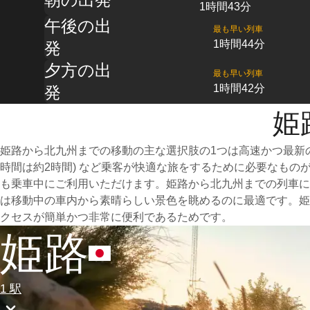
1時間43分
午後の出
最も早い列車
1時間44分
発
夕方の出
最も早い列車
1時間42分
発
姫
姫路から北九州までの移動の主な選択肢の1つは高速かつ最新
時間は約2時間) など乗客が快適な旅をするために必要なも
も乗車中にご利用いただけます。姫路から北九州までの列車に
は移動中の車内から素晴らしい景色を眺めるのに最適です。姫
クセスが簡単かつ非常に便利であるためです。
姫路
1 駅