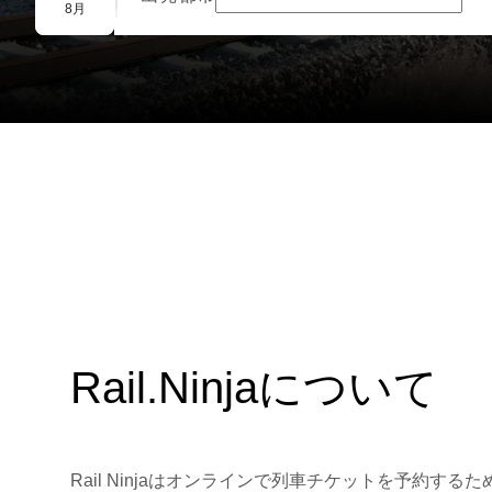
団体予約
8月
Rail.Ninjaについて
Rail Ninjaはオンラインで列車チケットを予