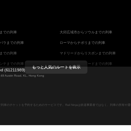
までの列車
大邱広域市からソウルまでの列車
バラまでの列車
ローマからナポリまでの列車
までの列車
マドリードからリスボンまでの列車
ンテまでの列車
マラガからマドリードまでの列車
もっと人気のルートを表示
ted (61211989)
までの列車
ヴェネツィアからフィレンツェまでの列車
ng 49 Austin Road, KL, Hong Kong
ダペストまでの列車
ウィーンからブダペストまでの列車
列車
ストックホルムからコペンハーゲンまでの列
ンラインで列車のチケットを予約するためのサービスです。Rail Ninjaは鉄道事業者ではなく、列車の所有
ーンまでの列車
キャンベラからシドニーまでの列車
ストまでの列車
マラガからバルセロナまでの列車
での列車
ベルファストからダブリンまでの列車