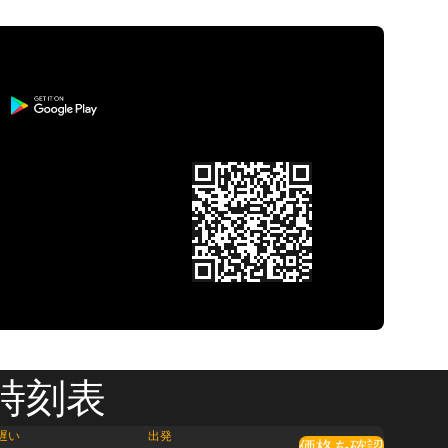
 時刻表
遅い
出発
価格を確認