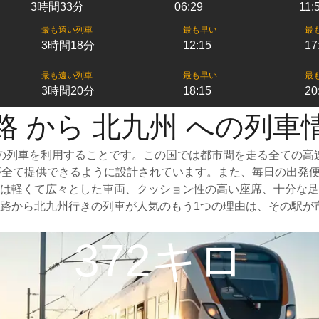
3時間33分
06:29
11:
最も遠い列車
最も早い
最
3時間18分
12:15
17
最も遠い列車
最も早い
最
3時間20分
18:15
20
路 から 北九州 への列車
の列車を利用することです。この国では都市間を走る全ての高速
のが全て提供できるように設計されています。また、毎日の出発
は軽くて広々とした車両、クッション性の高い座席、十分な足
路から北九州行きの列車が人気のもう1つの理由は、その駅が
372キロ