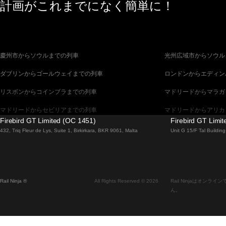
計画がこれまでになく簡単に！
慶州市からソウルまでの列車
光州広域市からソウル
ダブリンからゴールウェイまでの列車
ロンドンからエディン
リスボンからコインブラまでの列車
マドリードからマラガ
マドリードからセビリアまでの列車
マドリードからアリカ
Firebird GT Limited (OC 1451)
Firebird GT Limi
バルセロナからセビリアまでの列車
バルセロナからマラガ
432, Triq Fleur de Lys, Suite 1, Birkirkara, BKR 9061, Malta
Unit G 15/F Tal Buildi
釜山からソウルまでの列車
ブラチスラヴァからブ
ウィーンからプラハまでの列車
ソウルから釜山までの
Rail Ninja ®
All Rights Reserved © 2026
Rail Ninjaはオ
エディンバラからロンドンまでの列車
ザルツブルクからウィ
ん。
フィレンツェからローマまでの列車
ダブリンからベルファ
ローマからヴェネツィアまでの列車
マラガからセビリアま