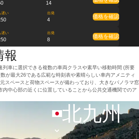
50
14
も遅い
出発
価格を確認
:50
4
も遅い
出発
価格を確認
:50
8
情報
列車に選択できる複数の車両クラスや素早い移動時間 (所要
便数が最大26である広範な時刻表や素晴らしい車内アメニティ
元スペースと荷物スペースが備わっており、大きなパノラマ窓
市内中心部の近くに位置していることから公共交通機関でのア
北九州