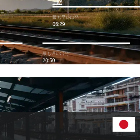
1 駅
最も早い出発：
06:29
最も遅い出発：
20:50
車