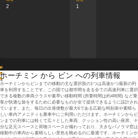
2
1
1
ホーチミン から ビン への列車情報
2
3
ホーチミンからビンまでの移動の主な選択肢の1つは高速かつ最新の列
車を利用することです。この国では都市間を走る全ての高速列車に選択
できる複数の車両クラスや素早い移動時間 (所要時間は約4時間) など乗
客が快適な旅をするために必要なものが全て提供できるように設計され
ています。また、毎日の出発便数が最大6である広範な時刻表や素晴ら
しい車内アメニティも乗車中にご利用いただけます。ホーチミンからビ
ンまでの列車には軽くて広々とした車両、クッション性の高い座席、十
分な足元スペースと荷物スペースが備わっており、大きなパノラマ窓は
移動中の車内から素晴らしい景色を眺めるのに最適です。ホーチミンか