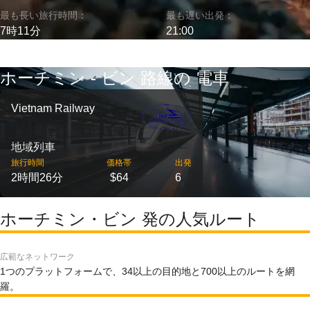
最も長い旅行時間：
最も遅い出発：
7時11分
21:00
ホーチミン - ビン 路線の 電車
Vietnam Railway
地域列車
旅行時間
価格帯
出発
2時間26分
$64
6
ホーチミン・ビン 発の人気ルート
広範なネットワーク
1つのプラットフォームで、34以上の目的地と700以上のルートを網
羅。