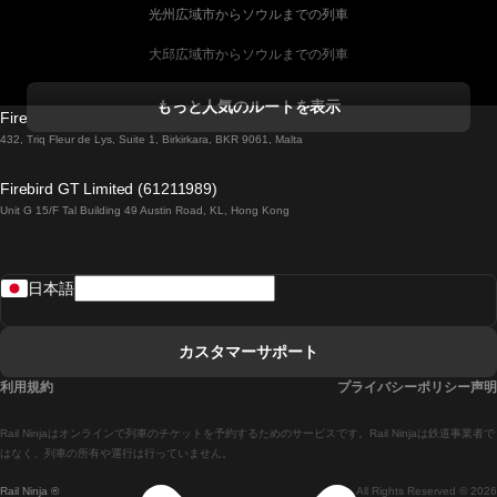
光州広域市からソウルまでの列車
大邱広域市からソウルまでの列車
コークからダブリンまでの列車
もっと人気のルートを表示
Firebird GT Limited (OC 1451)
ダブリンからゴールウェイまでの列車
432, Triq Fleur de Lys, Suite 1, Birkirkara, BKR 9061, Malta
ロンドンからエディンバラまでの列車
Firebird GT Limited (61211989)
Unit G 15/F Tal Building 49 Austin Road, KL, Hong Kong
ローマからナポリまでの列車
リスボンからラゴスまでの列車
日本語
リスボンからコインブラまでの列車
マドリードからマラガまでの列車
カスタマーサポート
マドリードからリスボンまでの列車
利用規約
プライバシーポリシー声明
マドリードからバルセロナまでの列車
Rail Ninjaはオンラインで列車のチケットを予約するためのサービスです。Rail Ninjaは鉄道事業者で
マドリードからセビリアまでの列車
はなく、列車の所有や運行は行っていません。
Rail Ninja ®
All Rights Reserved © 2026
マドリードからアリカンテまでの列車