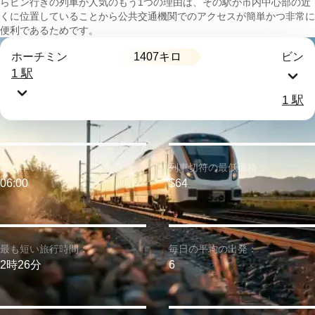
らビン行きの列車が人気のもう1つの理由は、その駅が市内中心部の近
くに位置していることから公共交通機関でのアクセスが簡単かつ非常に
便利であるためです。
1407キロ
ホーチミン
ビン
1 駅
1 駅
最も早い出発：
列車切符の最低価格：
06:00
$64
最も短い旅行時間：
毎日の平均の出発：
2時26分
6