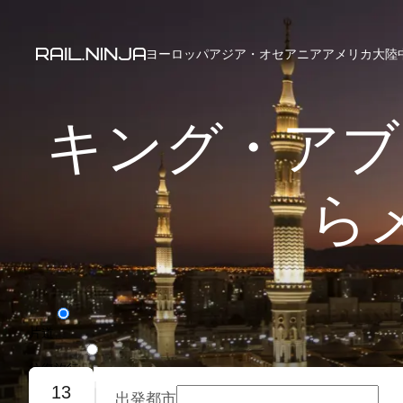
ヨーロッパ
アジア・オセアニア
アメリカ大陸
キング・アブ
ら
片道
往復旅行
13
出発都市