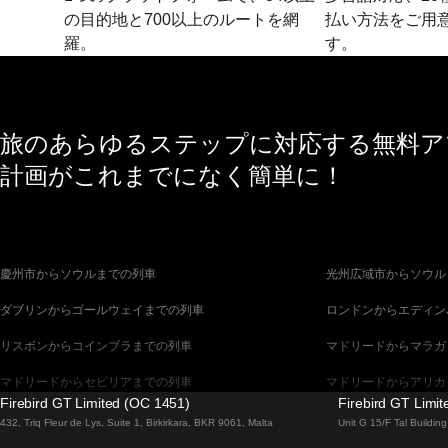
の目的地と700以上のルートを網
払い方法をご用
羅。
す。
旅のあらゆるステップに対応する無料アプ
計画がこれまでになく簡単に！
慶州市からソウルまでの列車
光州広域市からソウル
ダブリンからゴールウェイまでの列車
ロンドンからエディン
リスボンからコインブラまでの列車
マドリードからマラガ
マドリードからセビリアまでの列車
マドリードからアリカ
Firebird GT Limited (OC 1451)
Firebird GT Limi
バルセロナからセビリアまでの列車
バルセロナからマラガ
432, Triq Fleur de Lys, Suite 1, Birkirkara, BKR 9061, Malta
Unit G 15/F Tal Buildi