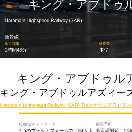
キング・アブドゥル
Haramain Highspeed Railway (SAR)
新幹線
旅行時間
価格帯
1時間48分
$77
キング・アブドゥル
キング・アブドゥルアズィー
Haramain Highspeed Railway (SAR) Train
サウジアラビア
広範なネットワーク
簡単予約
1つのプラットフォームで、34以上
多言語対応、20