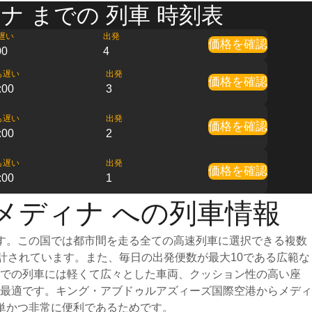
 までの 列車 時刻表
遅い
出発
価格を確認
00
4
も遅い
出発
価格を確認
:00
3
も遅い
出発
価格を確認
:00
2
も遅い
出発
価格を確認
:00
1
メディナ への列車情報
す。この国では都市間を走る全ての高速列車に選択できる複数
設計されています。また、毎日の出発便数が最大10である広範な
までの列車には軽くて広々とした車両、クッション性の高い座
最適です。キング・アブドゥルアズィーズ国際空港からメディ
単かつ非常に便利であるためです。