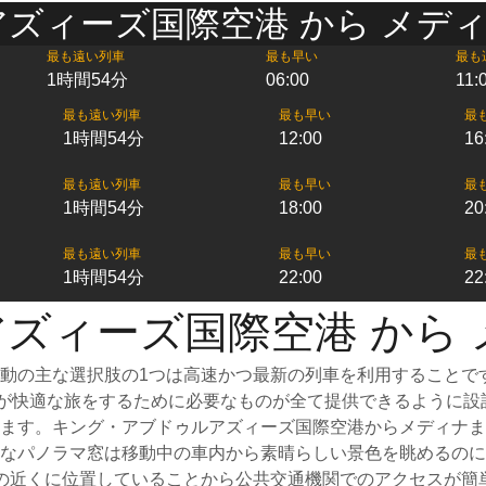
ズィーズ国際空港 から メディナ
最も遠い列車
最も早い
最も
1時間54分
06:00
11:
最も遠い列車
最も早い
最
1時間54分
12:00
16
最も遠い列車
最も早い
最
1時間54分
18:00
20
最も遠い列車
最も早い
最
1時間54分
22:00
22
ズィーズ国際空港 から 
動の主な選択肢の1つは高速かつ最新の列車を利用することで
乗客が快適な旅をするために必要なものが全て提供できるように
けます。キング・アブドゥルアズィーズ国際空港からメディナ
なパノラマ窓は移動中の車内から素晴らしい景色を眺めるのに
の近くに位置していることから公共交通機関でのアクセスが簡