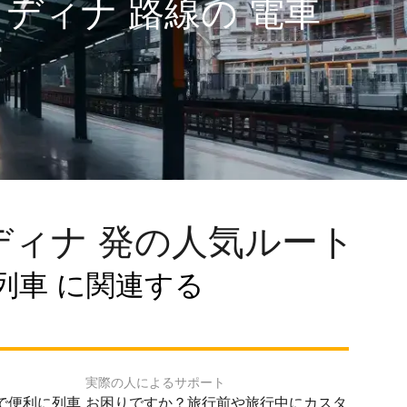
ディナ 路線の 電車
ィナ 発の人気ルート
列車 に関連する
実際の人によるサポート
で便利に列車
お困りですか？旅行前や旅行中にカスタ