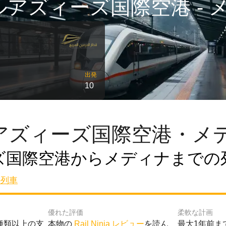
アズィーズ国際空港 - メ
出発
10
アズィーズ国際空港・メデ
ズ国際空港からメディナまでの
の列車
優れた評価
柔軟な計画
種類以上の支
本物の
Rail Ninja レビュー
を読ん
最大1年前ま