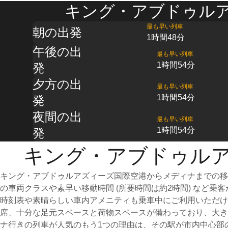
キング・アブドゥルア
最も早い列車
朝の出発
1時間48分
午後の出
最も早い列車
1時間54分
発
夕方の出
最も早い列車
1時間54分
発
夜間の出
最も早い列車
1時間54分
発
キング・アブドゥルア
キング・アブドゥルアズィーズ国際空港からメディナまでの移
の車両クラスや素早い移動時間 (所要時間は約2時間) など
時刻表や素晴らしい車内アメニティも乗車中にご利用いただ
席、十分な足元スペースと荷物スペースが備わっており、大き
ナ行きの列車が人気のもう1つの理由は、その駅が市内中心部