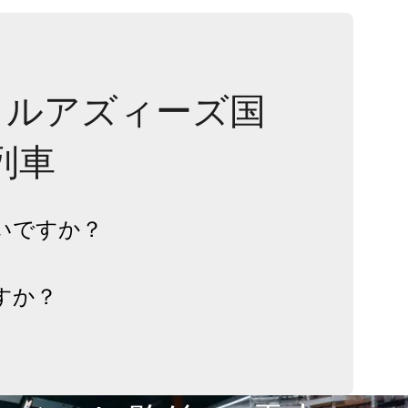
ゥルアズィーズ国
列車
いですか？
すか？