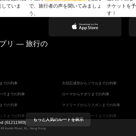
意していま
で、旅行者の声を聞いてみましょ
チケットを
う。
す！
リ — 旅行の
までの列車
大邱広域市からソウルまでの列車
バラまでの列車
ローマからナポリまでの列車
までの列車
マドリードからリスボンまでの列車
ンテまでの列車
マラガからマドリードまでの列車
もっと人気のルートを表示
ted (61211989)
までの列車
ヴェネツィアからフィレンツェまでの列車
ng 49 Austin Road, KL, Hong Kong