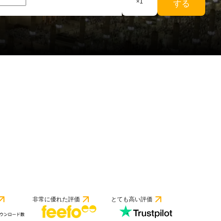
×
1
する
非常に優れた評価
とても高い評価