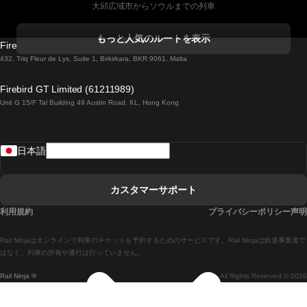
大邱広域市からソウルまでの列車
コークからダブリンまでの列車
もっと人気のルートを表示
Firebird GT Limited (OC 1451)
ダブリンからゴールウェイまでの列車
432, Triq Fleur de Lys, Suite 1, Birkirkara, BKR 9061, Malta
ロンドンからエディンバラまでの列車
Firebird GT Limited (61211989)
Unit G 15/F Tal Building 49 Austin Road, KL, Hong Kong
ローマからナポリまでの列車
リスボンからラゴスまでの列車
日本語
リスボンからコインブラまでの列車
マドリードからマラガまでの列車
カスタマーサポート
マドリードからリスボンまでの列車
利用規約
プライバシーポリシー声明
マドリードからバルセロナまでの列車
Rail Ninjaはオンラインで列車のチケットを予約するためのサービスです。Rail Ninjaは鉄道事業者で
マドリードからセビリアまでの列車
はなく、列車の所有や運行は行っていません。
Rail Ninja ®
All Rights Reserved © 2026
マドリードからアリカンテまでの列車
マラガからマドリードまでの列車