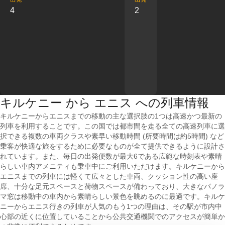
4
2
キルケニー から エニス への列車情報
キルケニーからエニスまでの移動の主な選択肢の1つは高速かつ最新の
列車を利用することです。この国では都市間を走る全ての高速列車に選
択できる複数の車両クラスや素早い移動時間 (所要時間は約5時間) など
乗客が快適な旅をするために必要なものが全て提供できるように設計さ
れています。また、毎日の出発便数が最大6である広範な時刻表や素晴
らしい車内アメニティも乗車中にご利用いただけます。キルケニーから
エニスまでの列車には軽くて広々とした車両、クッション性の高い座
席、十分な足元スペースと荷物スペースが備わっており、大きなパノラ
マ窓は移動中の車内から素晴らしい景色を眺めるのに最適です。キルケ
ニーからエニス行きの列車が人気のもう1つの理由は、その駅が市内中
心部の近くに位置していることから公共交通機関でのアクセスが簡単か