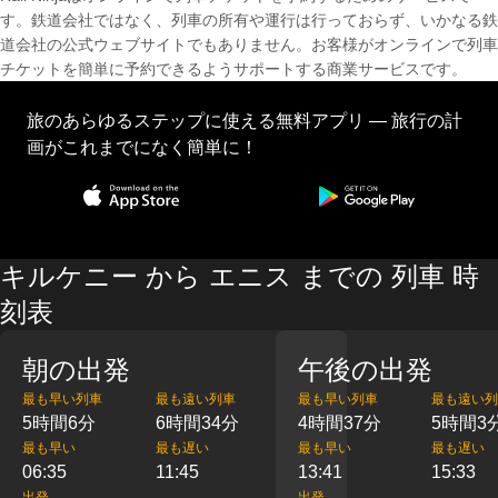
す。鉄道会社ではなく、列車の所有や運行は行っておらず、いかなる鉄
道会社の公式ウェブサイトでもありません。お客様がオンラインで列車
チケットを簡単に予約できるようサポートする商業サービスです。
旅のあらゆるステップに使える無料アプリ — 旅行の計
画がこれまでになく簡単に！
キルケニー から エニス までの 列車 時
刻表
朝の出発
午後の出発
最も早い列車
最も遠い列車
最も早い列車
最も遠い列
5時間6分
6時間34分
4時間37分
5時間3
最も早い
最も遅い
最も早い
最も遅い
06:35
11:45
13:41
15:33
出発
出発