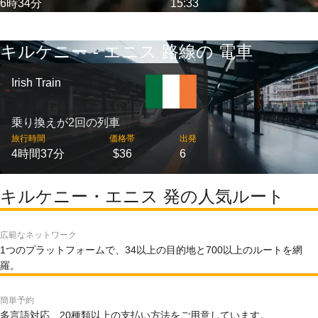
6時34分
15:33
キルケニー - エニス 路線の 電車
Irish Train
乗り換えが2回の列車
旅行時間
価格帯
出発
4時間37分
$36
6
キルケニー・エニス 発の人気ルート
広範なネットワーク
1つのプラットフォームで、34以上の目的地と700以上のルートを網
羅。
簡単予約
多言語対応、20種類以上の支払い方法をご用意しています。