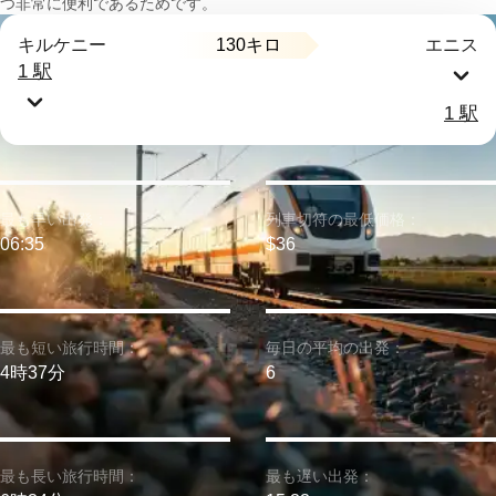
つ非常に便利であるためです。
130キロ
キルケニー
エニス
1 駅
1 駅
最も早い出発：
列車切符の最低価格：
06:35
$36
最も短い旅行時間：
毎日の平均の出発：
4時37分
6
最も長い旅行時間：
最も遅い出発：