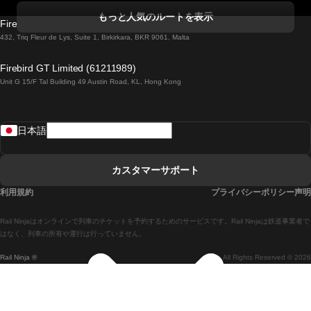
コークからダブリンまでの列車
もっと人気のルートを表示
Firebird GT Limited (OC 1451)
ダブリンからゴールウェイまでの列車
432, Triq Fleur de Lys, Suite 1, Birkirkara, BKR 9061, Malta
ロンドンからエディンバラまでの列車
Firebird GT Limited (61211989)
Unit G 15/F Tal Building 49 Austin Road, KL, Hong Kong
ローマからナポリまでの列車
リスボンからラゴスまでの列車
日本語
リスボンからコインブラまでの列車
マドリードからマラガまでの列車
カスタマーサポート
マドリードからリスボンまでの列車
利用規約
プライバシーポリシー声明
マドリードからバルセロナまでの列車
Rail Ninjaはオンラインで列車のチケットを予約するためのサービスです。Rail Ninjaは鉄道事業者で
マドリードからセビリアまでの列車
はなく、列車の所有や運行は行っていません。
Rail Ninja ®
All Rights Reserved © 2026
マドリードからアリカンテまでの列車
マラガからマドリードまでの列車
バルセロナからマドリードまでの列車