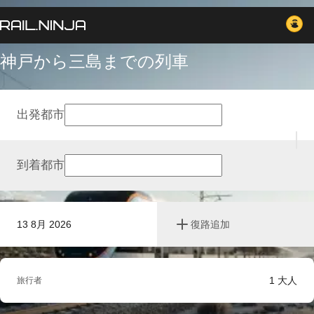
神戸から三島までの列車
出発都市
到着都市
13 8月 2026
復路追加
1
大人
旅行者