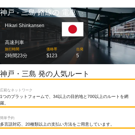
神戸 - 三島 路線の 電車
Hikari Shinkansen
高速列車
旅行時間
価格帯
出発
2時間23分
$123
5
神戸・三島 発の人気ルート
広範なネットワーク
1つのプラットフォームで、34以上の目的地と700以上のルートを網
羅。
簡単予約
多言語対応、20種類以上の支払い方法をご用意しています。