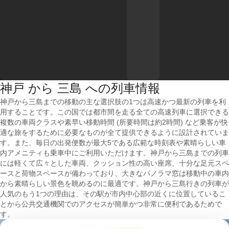
神戸 から 三島 への列車情報
神戸から三島までの移動の主な選択肢の1つは高速かつ最新の列車を利
用することです。この国では都市間を走る全ての高速列車に選択できる
複数の車両クラスや素早い移動時間 (所要時間は約2時間) など乗客が快
適な旅をするために必要なものが全て提供できるように設計されていま
す。また、毎日の出発便数が最大5である広範な時刻表や素晴らしい車
内アメニティも乗車中にご利用いただけます。神戸から三島までの列車
には軽くて広々とした車両、クッション性の高い座席、十分な足元スペ
ースと荷物スペースが備わっており、大きなパノラマ窓は移動中の車内
から素晴らしい景色を眺めるのに最適です。神戸から三島行きの列車が
人気のもう1つの理由は、その駅が市内中心部の近くに位置しているこ
とから公共交通機関でのアクセスが簡単かつ非常に便利であるためで
す。