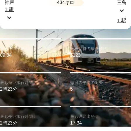
434キロ
神戸
三島
1 駅
1 駅
最も早い出発：
列車切符の最低価格：
09:34
$123
最も短い旅行時間：
毎日の平均の出発：
2時23分
5
最も長い旅行時間：
最も遅い出発：
2時23分
17:34