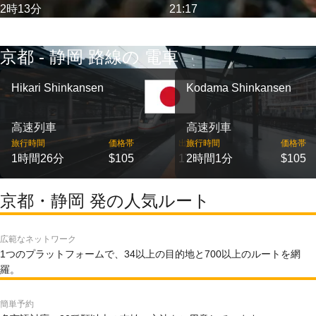
2時13分
21:17
京都 - 静岡 路線の 電車
Hikari Shinkansen
Kodama Shinkansen
高速列車
高速列車
旅行時間
価格帯
出発
旅行時間
価格帯
1時間26分
$105
17
2時間1分
$105
京都・静岡 発の人気ルート
広範なネットワーク
1つのプラットフォームで、34以上の目的地と700以上のルートを網
羅。
簡単予約