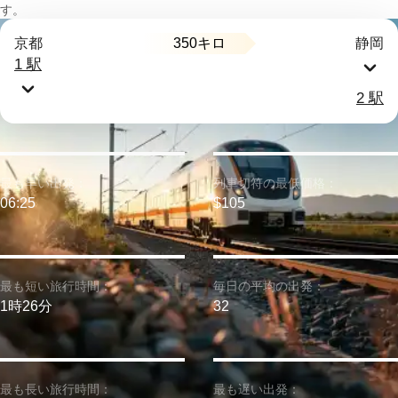
す。
350キロ
京都
静岡
1 駅
2 駅
最も早い出発：
列車切符の最低価格：
06:25
$105
最も短い旅行時間：
毎日の平均の出発：
1時26分
32
最も長い旅行時間：
最も遅い出発：