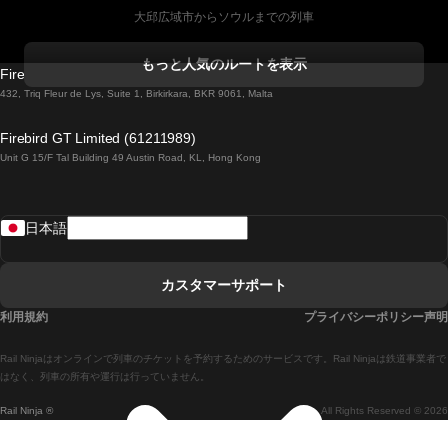
大邱広域市からソウルまでの列車
コークからダブリンまでの列車
もっと人気のルートを表示
Firebird GT Limited (OC 1451)
ダブリンからゴールウェイまでの列車
432, Triq Fleur de Lys, Suite 1, Birkirkara, BKR 9061, Malta
ロンドンからエディンバラまでの列車
Firebird GT Limited (61211989)
Unit G 15/F Tal Building 49 Austin Road, KL, Hong Kong
ローマからナポリまでの列車
リスボンからラゴスまでの列車
日本語
リスボンからコインブラまでの列車
マドリードからマラガまでの列車
カスタマーサポート
マドリードからリスボンまでの列車
利用規約
プライバシーポリシー声明
マドリードからバルセロナまでの列車
Rail Ninjaはオンラインで列車のチケットを予約するためのサービスです。Rail Ninjaは鉄道事業者で
マドリードからセビリアまでの列車
はなく、列車の所有や運行は行っていません。
Rail Ninja ®
All Rights Reserved © 2026
マドリードからアリカンテまでの列車