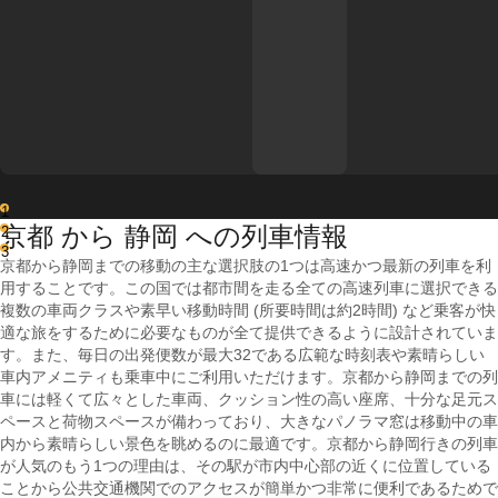
1
京都 から 静岡 への列車情報
2
3
京都から静岡までの移動の主な選択肢の1つは高速かつ最新の列車を利
用することです。この国では都市間を走る全ての高速列車に選択できる
複数の車両クラスや素早い移動時間 (所要時間は約2時間) など乗客が快
適な旅をするために必要なものが全て提供できるように設計されていま
す。また、毎日の出発便数が最大32である広範な時刻表や素晴らしい
車内アメニティも乗車中にご利用いただけます。京都から静岡までの列
車には軽くて広々とした車両、クッション性の高い座席、十分な足元ス
ペースと荷物スペースが備わっており、大きなパノラマ窓は移動中の車
内から素晴らしい景色を眺めるのに最適です。京都から静岡行きの列車
が人気のもう1つの理由は、その駅が市内中心部の近くに位置している
ことから公共交通機関でのアクセスが簡単かつ非常に便利であるためで