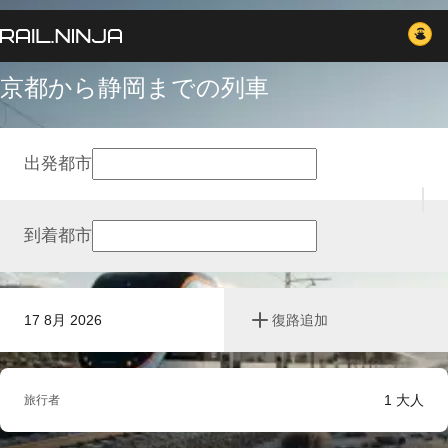
京都から静岡までの列車
出発都市
到着都市
17 8月 2026
復路追加
1
大人
旅行者