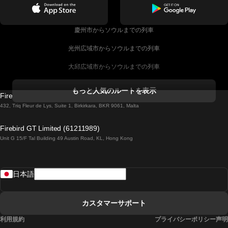
慶州市からソウルまでの列車
光州広域市からソウルまでの列車
大邱広域市からソウルまでの列車
コークからダブリンまでの列車
もっと人気のルートを表示
Firebird GT Limited (OC 1451)
ダブリンからゴールウェイまでの列車
432, Triq Fleur de Lys, Suite 1, Birkirkara, BKR 9061, Malta
ロンドンからエディンバラまでの列車
Firebird GT Limited (61211989)
Unit G 15/F Tal Building 49 Austin Road, KL, Hong Kong
ローマからナポリまでの列車
リスボンからラゴスまでの列車
日本語
リスボンからコインブラまでの列車
マドリードからマラガまでの列車
カスタマーサポート
マドリードからリスボンまでの列車
利用規約
プライバシーポリシー声明