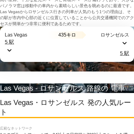
パノラマ窓は移動中の車内から素晴らしい景色を眺めるのに最適です。
Las Vegasからロサンゼルス行きの列車が人気のもう1つの理由は、そ
の駅が市内中心部の近くに位置していることから公共交通機関でのアク
セスが簡単かつ非常に便利であるためです。
435キロ
Las Vegas
ロサンゼルス
5 駅
5 駅
Las Vegas - ロサンゼルス 路線の 電車
Las Vegas・ロサンゼルス 発の人気ルー
ト
広範なネットワーク