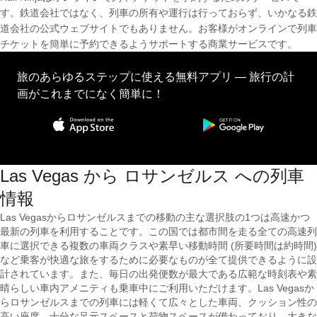
す。鉄道会社ではなく、列車の所有や運行は行っておらず、いかなる鉄
道会社の公式ウェブサイトでもありません。お客様がオンラインで列車
チケットを簡単に予約できるようサポートする商業サービスです。
旅のあらゆるステップに使える無料アプリ — 旅行の計
画がこれまでになく簡単に！
Las Vegas から ロサンゼルス への列車
情報
Las Vegasからロサンゼルスまでの移動の主な選択肢の1つは高速かつ
最新の列車を利用することです。この国では都市間を走る全ての高速列
車に選択できる複数の車両クラスや素早い移動時間 (所要時間は約時間)
など乗客が快適な旅をするために必要なものが全て提供できるように設
計されています。また、毎日の出発便数が最大である広範な時刻表や素
晴らしい車内アメニティも乗車中にご利用いただけます。Las Vegasか
らロサンゼルスまでの列車には軽くて広々とした車両、クッション性の
高い座席、十分な足元スペースと荷物スペースが備わっており、大きな