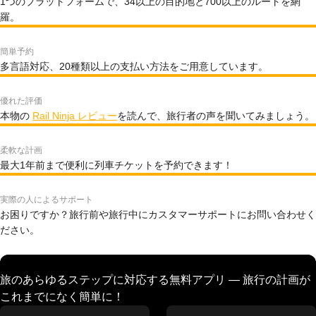
1つのプラットフォームで、34以上の目的地と700以上のルートを網
羅。
簡単予約
多言語対応、20種類以上の支払い方法をご用意しています。
優れた評価
本物の
Rail Ninja レビュー
を読んで、旅行者の声を聞いてみましょう。
柔軟な計画
最大1年前まで便利に列車チケットを予約できます！
実際の人によるサポート
お困りですか？旅行前や旅行中にカスタマーサポートにお問い合わせく
ださい。
旅のあらゆるステップに対応する無料アプリ — 旅行の計画が
これまでになく簡単に！