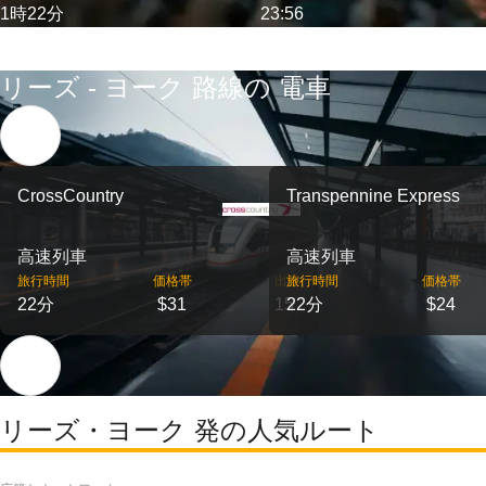
1時22分
23:56
リーズ - ヨーク 路線の 電車
CrossCountry
Transpennine Express
高速列車
高速列車
旅行時間
価格帯
出発
旅行時間
価格帯
22分
$31
15
22分
$24
リーズ・ヨーク 発の人気ルート