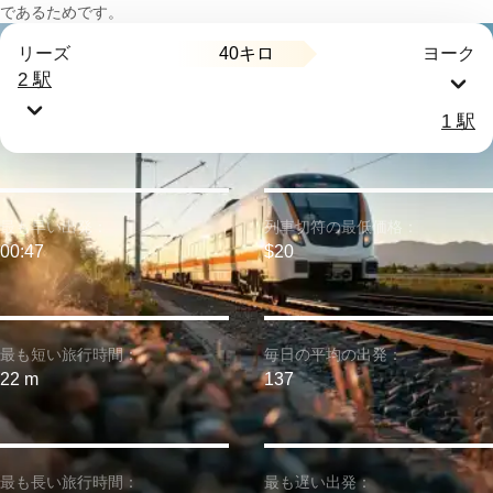
であるためです。
40キロ
リーズ
ヨーク
2 駅
1 駅
最も早い出発：
列車切符の最低価格：
00:47
$20
最も短い旅行時間：
毎日の平均の出発：
22 m
137
最も長い旅行時間：
最も遅い出発：