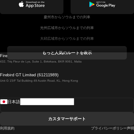
慶州市からソウルまでの列車
光州広域市からソウルまでの列車
大邱広域市からソウルまでの列車
コークからダブリンまでの列車
もっと人気のルートを表示
Firebird GT Limited (OC 1451)
ダブリンからゴールウェイまでの列車
432, Triq Fleur de Lys, Suite 1, Birkirkara, BKR 9061, Malta
ロンドンからエディンバラまでの列車
Firebird GT Limited (61211989)
Unit G 15/F Tal Building 49 Austin Road, KL, Hong Kong
ローマからナポリまでの列車
リスボンからラゴスまでの列車
日本語
リスボンからコインブラまでの列車
マドリードからマラガまでの列車
カスタマーサポート
マドリードからリスボンまでの列車
利用規約
プライバシーポリシー声明