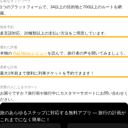
広範なネットワーク
1つのプラットフォームで、34以上の目的地と700以上のルートを網
羅。
簡単予約
多言語対応、20種類以上の支払い方法をご用意しています。
優れた評価
本物の
Rail Ninja レビュー
を読んで、旅行者の声を聞いてみましょう。
柔軟な計画
最大1年前まで便利に列車チケットを予約できます！
実際の人によるサポート
お困りですか？旅行前や旅行中にカスタマーサポートにお問い合わせく
ださい。
旅のあらゆるステップに対応する無料アプリ — 旅行の計画が
これまでになく簡単に！