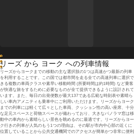
1
リーズ から ヨーク への列車情報
2
3
リーズからヨークまでの移動の主な選択肢の1つは高速かつ最新の列車
を利用することです。この国では都市間を走る全ての高速列車に選択で
きる複数の車両クラスや素早い移動時間 (所要時間は約1時間) など乗客
が快適な旅をするために必要なものが全て提供できるように設計されて
います。また、毎日の出発便数が最大137である広範な時刻表や素晴ら
しい車内アメニティも乗車中にご利用いただけます。リーズからヨーク
までの列車には軽くて広々とした車両、クッション性の高い座席、十分
な足元スペースと荷物スペースが備わっており、大きなパノラマ窓は移
動中の車内から素晴らしい景色を眺めるのに最適です。リーズからヨー
ク行きの列車が人気のもう1つの理由は、その駅が市内中心部の近くに
位置していることから公共交通機関でのアクセスが簡単かつ非常に便利