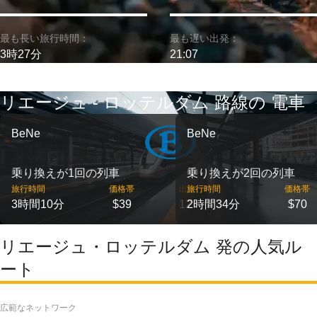
最も長い旅行時間：
最も遅い出発：
3時27分
21:07
リエージュ - ロッテルダム 路線の 電車
BeNe
BeNe
乗り換えが1回の列車
乗り換えが2回の列車
旅行時間
価格帯
出発
旅行時間
価格帯
3時間10分
$39
12
2時間34分
$70
リエージュ・ロッテルダム 発の人気ル
ート
広範なネットワーク