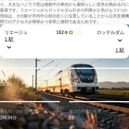
り、大きなパノラマ窓は移動中の車内から素晴らしい景色を眺めるのに
最適です。リエージュからロッテルダム行きの列車が人気のもう1つの
理由は、その駅が市内中心部の近くに位置していることから公共交通機
関でのアクセスが簡単かつ非常に便利であるためです。
162キロ
リエージュ
ロッテルダム
1 駅
1 駅
最も早い出発：
列車切符の最低価格：
06:23
$39
最も短い旅行時間：
毎日の平均の出発：
2時34分
28