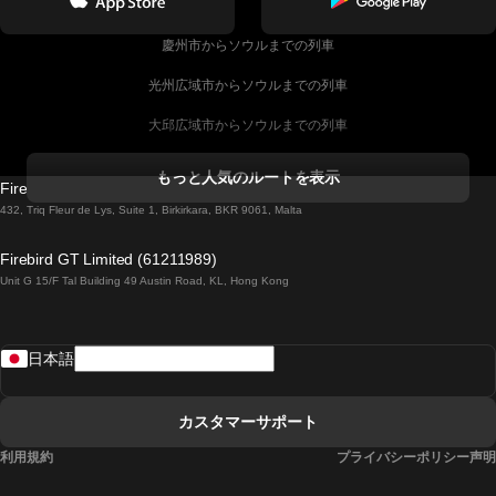
慶州市からソウルまでの列車
光州広域市からソウルまでの列車
大邱広域市からソウルまでの列車
コークからダブリンまでの列車
もっと人気のルートを表示
Firebird GT Limited (OC 1451)
ダブリンからゴールウェイまでの列車
432, Triq Fleur de Lys, Suite 1, Birkirkara, BKR 9061, Malta
ロンドンからエディンバラまでの列車
Firebird GT Limited (61211989)
Unit G 15/F Tal Building 49 Austin Road, KL, Hong Kong
ローマからナポリまでの列車
リスボンからラゴスまでの列車
日本語
リスボンからコインブラまでの列車
マドリードからマラガまでの列車
カスタマーサポート
マドリードからリスボンまでの列車
利用規約
プライバシーポリシー声明
マドリードからバルセロナまでの列車