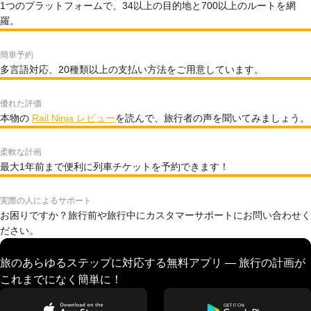
1つのプラットフォームで、34以上の目的地と700以上のルートを網
羅。
簡単予約
多言語対応、20種類以上の支払い方法をご用意しています。
優れた評価
本物の
Rail Ninja レビュー
を読んで、旅行者の声を聞いてみましょう。
柔軟な計画
最大1年前まで便利に列車チケットを予約できます！
実際の人によるサポート
お困りですか？旅行前や旅行中にカスタマーサポートにお問い合わせく
ださい。
旅のあらゆるステップに対応する無料アプリ — 旅行の計画が
これまでになく簡単に！