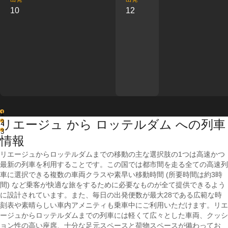
10
12
1
リエージュ から ロッテルダム への列車
2
3
情報
リエージュからロッテルダムまでの移動の主な選択肢の1つは高速かつ
最新の列車を利用することです。この国では都市間を走る全ての高速列
車に選択できる複数の車両クラスや素早い移動時間 (所要時間は約3時
間) など乗客が快適な旅をするために必要なものが全て提供できるよう
に設計されています。また、毎日の出発便数が最大28である広範な時
刻表や素晴らしい車内アメニティも乗車中にご利用いただけます。リエ
ージュからロッテルダムまでの列車には軽くて広々とした車両、クッシ
ョン性の高い座席、十分な足元スペースと荷物スペースが備わってお