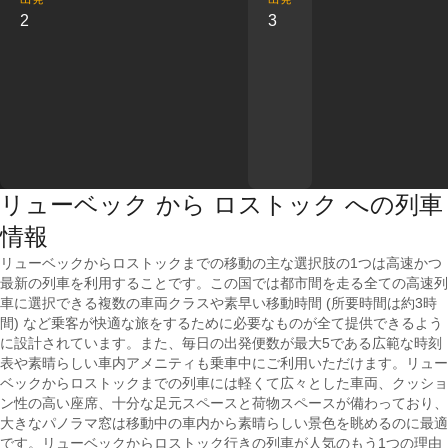
2
3
リューベック から ロストック への列車
情報
リューベックからロストックまでの移動の主な選択肢の1つは高速かつ
最新の列車を利用することです。この国では都市間を走る全ての高速列
車に選択できる複数の車両クラスや素早い移動時間 (所要時間は約3時
間) など乗客が快適な旅をするために必要なものが全て提供できるよう
に設計されています。また、毎日の出発便数が最大5である広範な時刻
表や素晴らしい車内アメニティも乗車中にご利用いただけます。リュー
ベックからロストックまでの列車には軽くて広々とした車両、クッショ
ン性の高い座席、十分な足元スペースと荷物スペースが備わっており、
大きなパノラマ窓は移動中の車内から素晴らしい景色を眺めるのに最適
です。リューベックからロストック行きの列車が人気のもう1つの理由