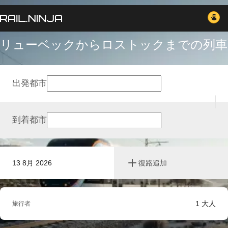
リューベックからロストックまでの列車
出発都市
到着都市
13 8月 2026
復路追加
1
大人
旅行者