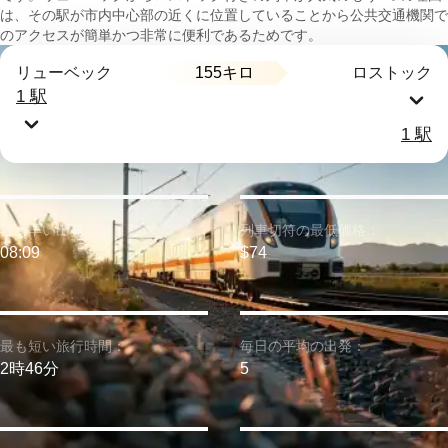
は、その駅が市内中心部の近くに位置していることから公共交通機関で
のアクセスが簡単かつ非常に便利であるためです。
155キロ
リューベック
ロストック
1 駅
1 駅
最も早い出発：
列車切符の最低価格：
08:09
$74
最も短い旅行時間：
毎日の平均の出発：
2時46分
5