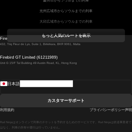
慶州市からソウルまでの列車
光州広域市からソウルまでの列車
大邱広域市からソウルまでの列車
コークからダブリンまでの列車
もっと人気のルートを表示
Firebird GT Limited (OC 1451)
ダブリンからゴールウェイまでの列車
432, Triq Fleur de Lys, Suite 1, Birkirkara, BKR 9061, Malta
ロンドンからエディンバラまでの列車
Firebird GT Limited (61211989)
Unit G 15/F Tal Building 49 Austin Road, KL, Hong Kong
ローマからナポリまでの列車
リスボンからラゴスまでの列車
日本語
リスボンからコインブラまでの列車
マドリードからマラガまでの列車
カスタマーサポート
マドリードからリスボンまでの列車
利用規約
プライバシーポリシー声明
マドリードからバルセロナまでの列車
Rail Ninjaはオンラインで列車のチケットを予約するためのサービスです。Rail Ninjaは鉄道事業者で
マドリードからセビリアまでの列車
はなく、列車の所有や運行は行っていません。