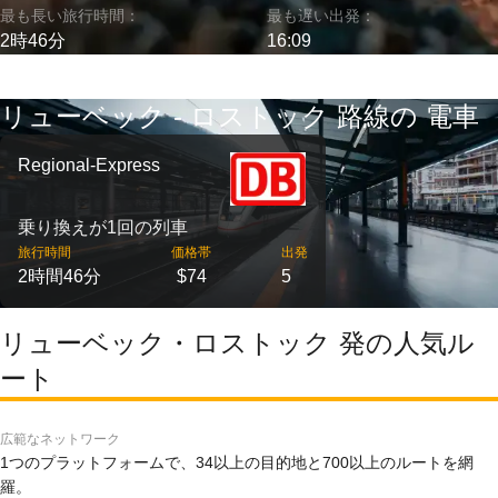
最も長い旅行時間：
最も遅い出発：
2時46分
16:09
リューベック - ロストック 路線の 電車
Regional-Express
乗り換えが1回の列車
旅行時間
価格帯
出発
2時間46分
$74
5
リューベック・ロストック 発の人気ル
ート
広範なネットワーク
1つのプラットフォームで、34以上の目的地と700以上のルートを網
羅。