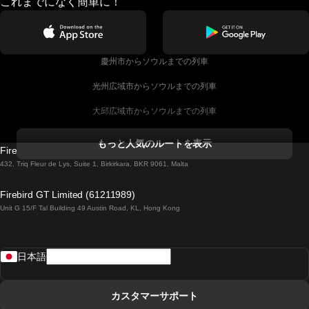
これまでになく簡単に！
慶州市からソウルまでの列車
光州広域市からソウルまでの列車
大邱広域市からソウルまでの列車
コークからダブリンまでの列車
もっと人気のルートを表示
Firebird GT Limited (OC 1451)
ダブリンからゴールウェイまでの列車
432, Triq Fleur de Lys, Suite 1, Birkirkara, BKR 9061, Malta
ロンドンからエディンバラまでの列車
Firebird GT Limited (61211989)
Unit G 15/F Tal Building 49 Austin Road, KL, Hong Kong
ローマからナポリまでの列車
リスボンからラゴスまでの列車
日本語
リスボンからコインブラまでの列車
マドリードからマラガまでの列車
カスタマーサポート