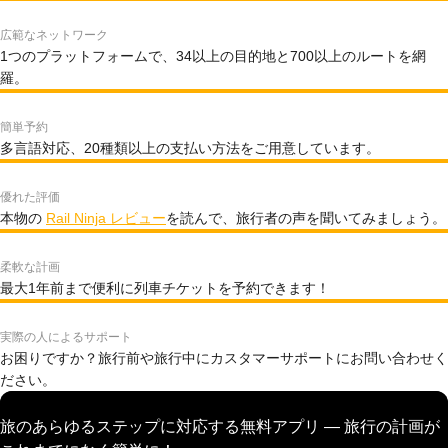
広範なネットワーク
1つのプラットフォームで、34以上の目的地と700以上のルートを網
羅。
簡単予約
多言語対応、20種類以上の支払い方法をご用意しています。
優れた評価
本物の
Rail Ninja レビュー
を読んで、旅行者の声を聞いてみましょう。
柔軟な計画
最大1年前まで便利に列車チケットを予約できます！
実際の人によるサポート
お困りですか？旅行前や旅行中にカスタマーサポートにお問い合わせく
ださい。
旅のあらゆるステップに対応する無料アプリ — 旅行の計画が