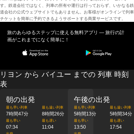
す。鉄道会社ではなく、列車の所有や運行は行っておらず、いかなる鉄
道会社の公式ウェブサイトでもありません。お客様がオンラインで列車
チケットを簡単に予約できるようサポートする商業サービスです。
旅のあらゆるステップに使える無料アプリ — 旅行の計
画がこれまでになく簡単に！
リヨン から バイユー までの 列車 時刻
表
朝の出発
午後の出発
最も早い列車
最も遠い列車
最も早い列車
最も遠い列車
7時間47分
8時間26分
5時間13分
5時間34分
最も早い
最も遅い
最も早い
最も遅い
07:34
11:04
13:50
17:54
出発
出発