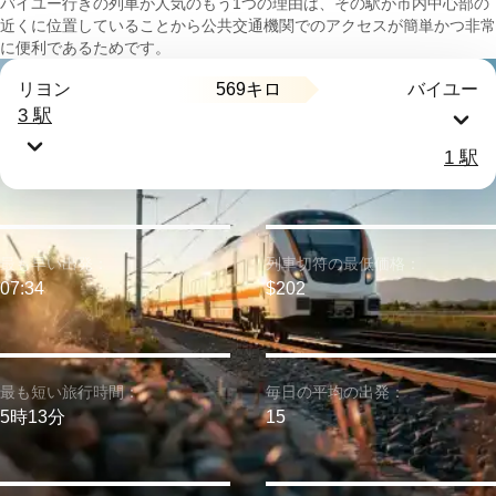
バイユー行きの列車が人気のもう1つの理由は、その駅が市内中心部の
近くに位置していることから公共交通機関でのアクセスが簡単かつ非常
に便利であるためです。
569キロ
リヨン
バイユー
3 駅
1 駅
最も早い出発：
列車切符の最低価格：
07:34
$202
最も短い旅行時間：
毎日の平均の出発：
5時13分
15