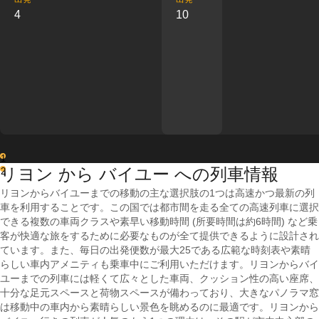
4
10
1
リヨン から バイユー への列車情報
2
リヨンからバイユーまでの移動の主な選択肢の1つは高速かつ最新の列
車を利用することです。この国では都市間を走る全ての高速列車に選択
できる複数の車両クラスや素早い移動時間 (所要時間は約6時間) など乗
客が快適な旅をするために必要なものが全て提供できるように設計され
ています。また、毎日の出発便数が最大25である広範な時刻表や素晴
らしい車内アメニティも乗車中にご利用いただけます。リヨンからバイ
ユーまでの列車には軽くて広々とした車両、クッション性の高い座席、
十分な足元スペースと荷物スペースが備わっており、大きなパノラマ窓
は移動中の車内から素晴らしい景色を眺めるのに最適です。リヨンから