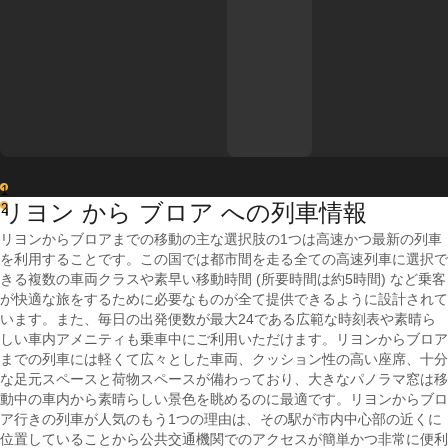
1
リヨン から ブロア への列車情報
2
リヨンからブロアまでの移動の主な選択肢の1つは高速かつ最新の列車
を利用することです。この国では都市間を走る全ての高速列車に選択で
きる複数の車両クラスや素早い移動時間 (所要時間は約5時間) など乗客
が快適な旅をするために必要なものが全て提供できるように設計されて
います。また、毎日の出発便数が最大24である広範な時刻表や素晴ら
しい車内アメニティも乗車中にご利用いただけます。リヨンからブロア
までの列車には軽くて広々とした車両、クッション性の高い座席、十分
な足元スペースと荷物スペースが備わっており、大きなパノラマ窓は移
動中の車内から素晴らしい景色を眺めるのに最適です。リヨンからブロ
ア行きの列車が人気のもう1つの理由は、その駅が市内中心部の近くに
位置していることから公共交通機関でのアクセスが簡単かつ非常に便利