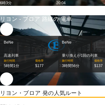
6時3分
20:04
リヨン - ブロア 路線の 電車
BeNe
BeNe
高速列車
乗り換えが1回の列車
旅行時間
価格帯
出発
旅行時間
価格帯
5時間1分
$177
3
3時間56分
$137
リヨン・ブロア 発の人気ルート