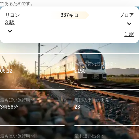
であるためです。
337キロ
リヨン
ブロア
3 駅
1 駅
最も早い出発：
列車切符の最低価格：
06:12
$150
最も短い旅行時間：
毎日の平均の出発：
3時56分
23
最も長い旅行時間：
最も遅い出発：