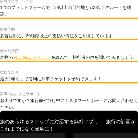
広範なネットワーク
1つのプラットフォームで、34以上の目的地と700以上のルートを網
羅。
簡単予約
多言語対応、20種類以上の支払い方法をご用意しています。
優れた評価
本物の
Rail Ninja レビュー
を読んで、旅行者の声を聞いてみましょう。
柔軟な計画
最大1年前まで便利に列車チケットを予約できます！
実際の人によるサポート
お困りですか？旅行前や旅行中にカスタマーサポートにお問い合わせく
ださい。
旅のあらゆるステップに対応する無料アプリ — 旅行の計画が
これまでになく簡単に！