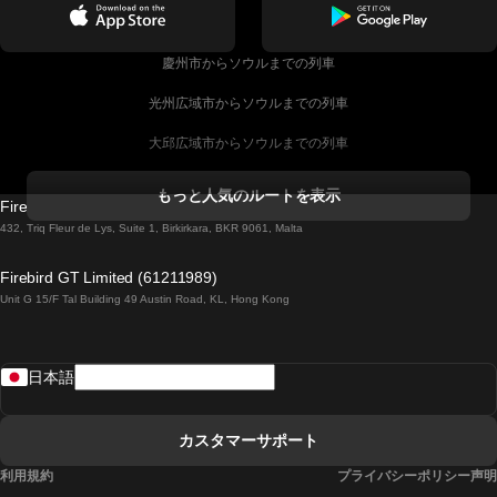
慶州市からソウルまでの列車
光州広域市からソウルまでの列車
大邱広域市からソウルまでの列車
コークからダブリンまでの列車
もっと人気のルートを表示
Firebird GT Limited (OC 1451)
ダブリンからゴールウェイまでの列車
432, Triq Fleur de Lys, Suite 1, Birkirkara, BKR 9061, Malta
ロンドンからエディンバラまでの列車
Firebird GT Limited (61211989)
Unit G 15/F Tal Building 49 Austin Road, KL, Hong Kong
ローマからナポリまでの列車
リスボンからラゴスまでの列車
日本語
リスボンからコインブラまでの列車
マドリードからマラガまでの列車
カスタマーサポート
マドリードからリスボンまでの列車
利用規約
プライバシーポリシー声明