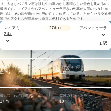
り、大きなパノラマ窓は移動中の車内から素晴らしい景色を眺めるのに
最適です。マイアミからアベントゥーラ行きの列車が人気のもう1つの
理由は、その駅が市内中心部の近くに位置していることから公共交通機
関でのアクセスが簡単かつ非常に便利であるためです。
27キロ
マイアミ
アベントゥーラ
2 駅
1 駅
最も早い出発：
列車切符の最低価格：
05:45
$32
最も短い旅行時間：
毎日の平均の出発：
17 m
18