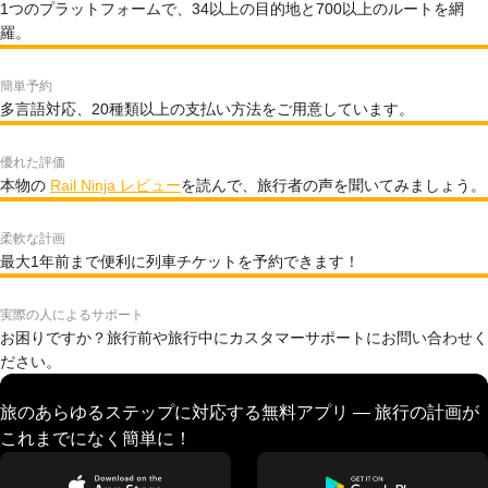
1つのプラットフォームで、34以上の目的地と700以上のルートを網
羅。
簡単予約
多言語対応、20種類以上の支払い方法をご用意しています。
優れた評価
本物の
Rail Ninja レビュー
を読んで、旅行者の声を聞いてみましょう。
柔軟な計画
最大1年前まで便利に列車チケットを予約できます！
実際の人によるサポート
お困りですか？旅行前や旅行中にカスタマーサポートにお問い合わせく
ださい。
旅のあらゆるステップに対応する無料アプリ — 旅行の計画が
これまでになく簡単に！