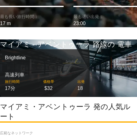
最も長い旅行時間：
最も遅い出発：
17 m
23:00
マイアミ - アベントゥーラ 路線の 電車
Brightline
高速列車
旅行時間
価格帯
出発
17分
$32
18
マイアミ・アベントゥーラ 発の人気ル
ート
広範なネットワーク