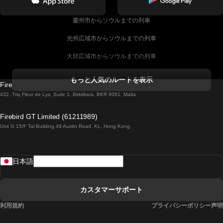
慶州市からソウルまでの列車
光州広域市からソウルまでの列車
大邱広域市からソウルまでの列車
コークからダブリンまでの列車
もっと人気のルートを表示
Firebird GT Limited (OC 1451)
ダブリンからゴールウェイまでの列車
432, Triq Fleur de Lys, Suite 1, Birkirkara, BKR 9061, Malta
ロンドンからエディンバラまでの列車
Firebird GT Limited (61211989)
Unit G 15/F Tal Building 49 Austin Road, KL, Hong Kong
ローマからナポリまでの列車
リスボンからラゴスまでの列車
日本語
リスボンからコインブラまでの列車
マドリードからマラガまでの列車
カスタマーサポート
マドリードからリスボンまでの列車
利用規約
プライバシーポリシー声明
マドリードからバルセロナまでの列車