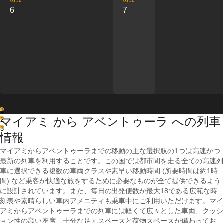
6
7
1
マイアミ から アベントゥーラ への列車
2
3
情報
マイアミからアベントゥーラまでの移動の主な選択肢の1つは高速かつ
最新の列車を利用することです。この国では都市間を走る全ての高速列
車に選択できる複数の車両クラスや素早い移動時間 (所要時間は約1時
間) など乗客が快適な旅をするために必要なものが全て提供できるよう
に設計されています。また、毎日の出発便数が最大18である広範な時
刻表や素晴らしい車内アメニティも乗車中にご利用いただけます。マイ
アミからアベントゥーラまでの列車には軽くて広々とした車両、クッシ
ョン性の高い座席、十分な足元スペースと荷物スペースが備わってお