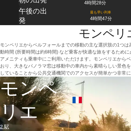
4時間28分
午後の出
最も早い列車
4時間47分
発
モンペリ
モンペリエからベルフォールまでの移動の主な選択肢の1つは
動時間 (所要時間は約6時間) など乗客が快適な旅をするた
アメニティも乗車中にご利用いただけます。モンペリエからベ
おり、大きなパノラマ窓は移動中の車内から素晴らしい景色を
していることから公共交通機関でのアクセスが簡単かつ非常に
モンペ
リエ
2 駅