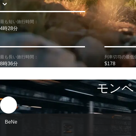
最も短い旅行時間：
4時28分
最も長い旅行時間：
列車切符の最低
8時36分
$178
モンペ
BeNe