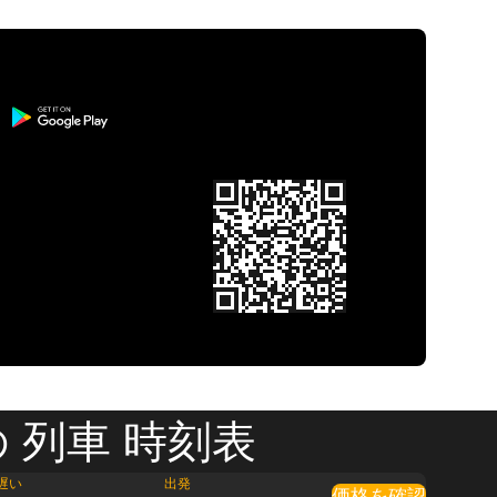
 列車 時刻表
遅い
出発
価格を確認