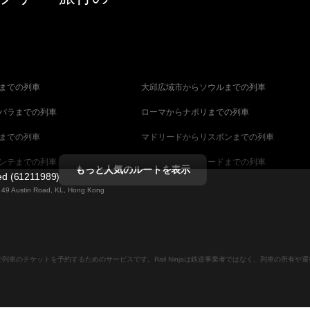
までの列車
大邱広域市からソウルまでの列車
バラまでの列車
ローマからナポリまでの列車
までの列車
マドリードからリスボンまでの列車
ンテまでの列車
マラガからマドリードまでの列車
もっと人気のルートを表示
ted (61211989)
までの列車
ヴェネツィアからフィレンツェまでの列車
ng 49 Austin Road, KL, Hong Kong
ダペストまでの列車
ウィーンからブダペストまでの列車
列車
ストックホルムからコペンハーゲンまでの列
ンラインで列車のチケットを予約するためのサービスです。Rail Ninjaは鉄道事業者ではなく、列車の所有
ーンまでの列車
キャンベラからシドニーまでの列車
ストまでの列車
マラガからバルセロナまでの列車