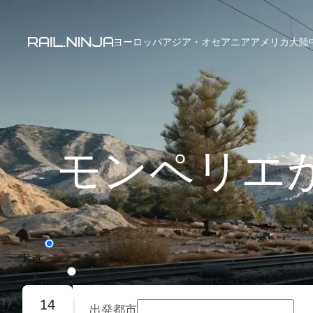
ヨーロッパ
アジア・オセアニア
アメリカ大陸
モンペリエ
片道
往復旅行
14
出発都市