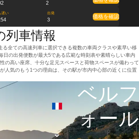
02
2
も遅い
出発
価格を確認
:54
3
の列車情報
走る全ての高速列車に選択できる複数の車両クラスや素早い移
、毎日の出発便数が最大5である広範な時刻表や素晴らしい車内
性の高い座席、十分な足元スペースと荷物スペースが備わって
が人気のもう1つの理由は、その駅が市内中心部の近くに位置
ベルフ
ォール