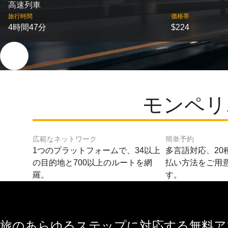
高速列車
旅行時間
価格帯
4時間47分
$224
モンペリ
広範なネットワーク
簡単予約
1つのプラットフォームで、34以上
多言語対応、20
の目的地と700以上のルートを網
払い方法をご用
羅。
す。
旅のあらゆるステップに対応する無料アプ