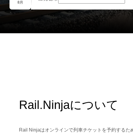
団体予約
8月
Rail.Ninjaについて
Rail Ninjaはオンラインで列車チケットを予