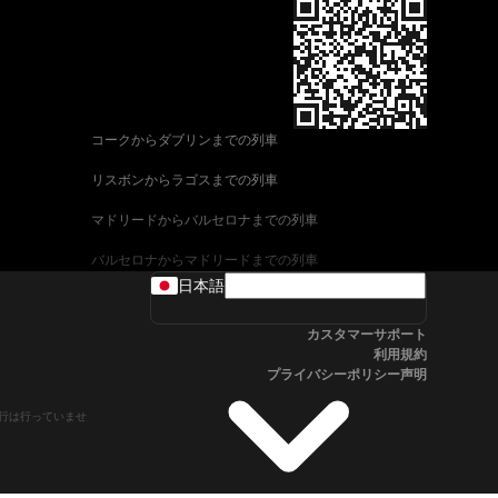
コークからダブリンまでの列車
リスボンからラゴスまでの列車
マドリードからバルセロナまでの列車
バルセロナからマドリードまでの列車
日本語
ヴェネツィアからローマまでの列車
カスタマーサポート
ウィーンからザルツブルクまでの列車
利用規約
プライバシーポリシー声明
車
アリカンテからマドリードまでの列車
や運行は行っていませ
フィレンツェからヴェネツィアまでの列車
ローマからフィレンツェまでの列車