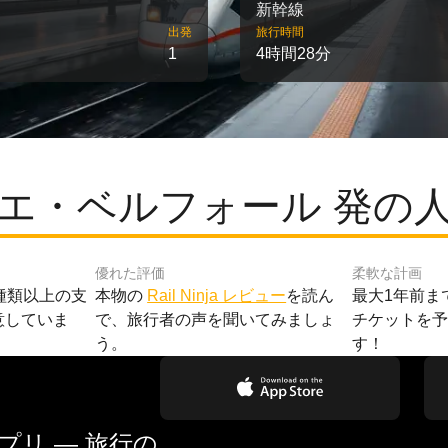
新幹線
出発
旅行時間
1
4時間28分
エ・ベルフォール 発の
優れた評価
柔軟な計画
種類以上の支
本物の
Rail Ninja レビュー
を読ん
最大1年前ま
意していま
で、旅行者の声を聞いてみましょ
チケットを
う。
す！
リ — 旅行の