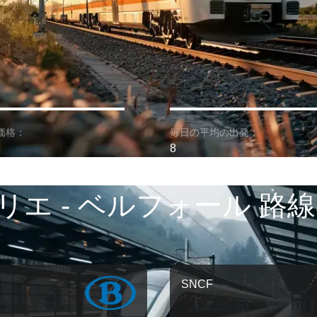
価格：
毎日の平均の出発：
8
リエ - ベルフォール 路線
SNCF