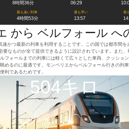
8時間36分
06:29
10:
最も遠い列車
最も早い
最
4時間53分
13:57
14
エ から ベルフォール へ
高速かつ最新の列車を利用することです。この国では都市間を
めに必要なものが全て提供できるように設計されています。また
ルフォールまでの列車には軽くて広々とした車両、クッション
眺めるのに最適です。モンペリエからベルフォール行きの列車
便利であるためです。
504キロ