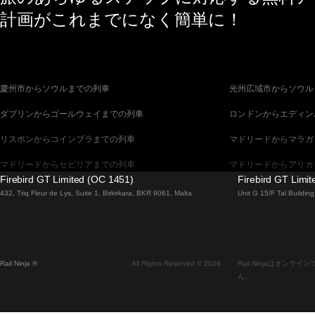
計画がこれまでになく簡単に！
慶州市からソウルまでの列車
光州広域市からソウル
ダブリンからゴールウェイまでの列車
ロンドンからエディン
リスボンからコインブラまでの列車
マドリードからマラガ
マドリードからセビリアまでの列車
マドリードからアリカ
Firebird GT Limited (OC 1451)
Firebird GT Limi
バルセロナからセビリアまでの列車
バルセロナからマラガ
432, Triq Fleur de Lys, Suite 1, Birkirkara, BKR 9061, Malta
Unit G 15/F Tal Buildi
釜山からソウルまでの列車
ブラチスラヴァからブ
ウィーンからプラハまでの列車
ソウルから釜山までの
Rail Ninja ®
All Rights Reserved © 2026
Rail Ninjaはオ
エディンバラからロンドンまでの列車
ザルツブルクからウィ
ん。
フィレンツェからローマまでの列車
ダブリンからベルファ