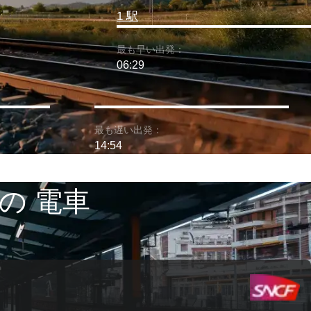
1 駅
最も早い出発：
06:29
最も遅い出発：
14:54
の 電車