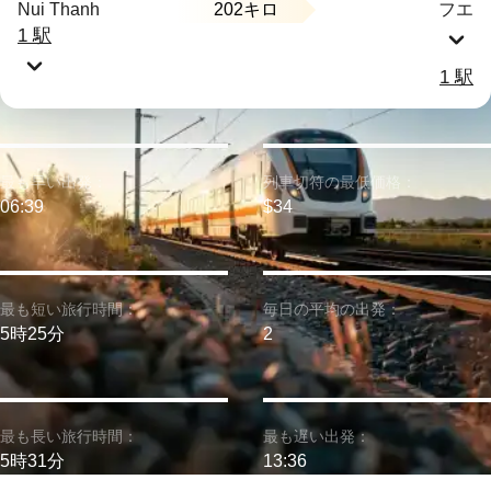
202キロ
Nui Thanh
フエ
1 駅
1 駅
最も早い出発：
列車切符の最低価格：
06:39
$34
最も短い旅行時間：
毎日の平均の出発：
5時25分
2
最も長い旅行時間：
最も遅い出発：
5時31分
13:36