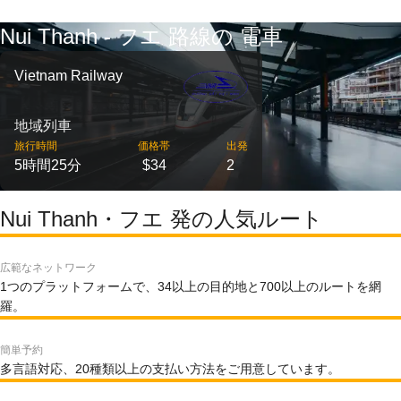
Nui Thanh - フエ 路線の 電車
Vietnam Railway
地域列車
旅行時間
価格帯
出発
5時間25分
$34
2
Nui Thanh・フエ 発の人気ルート
広範なネットワーク
1つのプラットフォームで、34以上の目的地と700以上のルートを網
羅。
簡単予約
多言語対応、20種類以上の支払い方法をご用意しています。