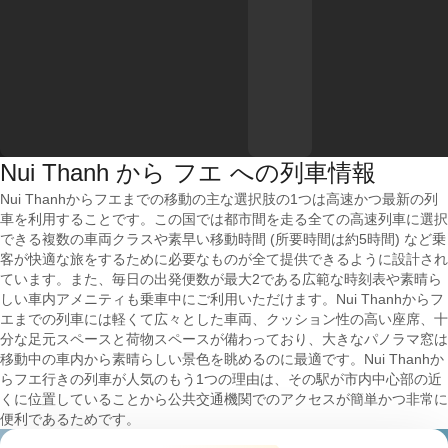
Nui Thanh から フエ への列車情報
Nui Thanhからフエまでの移動の主な選択肢の1つは高速かつ最新の列
車を利用することです。この国では都市間を走る全ての高速列車に選択
できる複数の車両クラスや素早い移動時間 (所要時間は約5時間) など乗
客が快適な旅をするために必要なものが全て提供できるように設計され
ています。また、毎日の出発便数が最大2である広範な時刻表や素晴ら
しい車内アメニティも乗車中にご利用いただけます。Nui Thanhからフ
エまでの列車には軽くて広々とした車両、クッション性の高い座席、十
分な足元スペースと荷物スペースが備わっており、大きなパノラマ窓は
移動中の車内から素晴らしい景色を眺めるのに最適です。Nui Thanhか
らフエ行きの列車が人気のもう1つの理由は、その駅が市内中心部の近
くに位置していることから公共交通機関でのアクセスが簡単かつ非常に
便利であるためです。