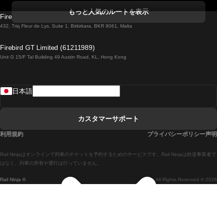
コークからダブリンまでの列車
もっと人気のルートを表示
Firebird GT Limited (OC 1451)
ダブリンからゴールウェイまでの列車
432, Triq Fleur de Lys, Suite 1, Birkirkara, BKR 9061, Malta
ロンドンからエディンバラまでの列車
Firebird GT Limited (61211989)
Unit G 15/F Tal Building 49 Austin Road, KL, Hong Kong
ローマからナポリまでの列車
リスボンからラゴスまでの列車
日本語
リスボンからコインブラまでの列車
マドリードからマラガまでの列車
カスタマーサポート
マドリードからリスボンまでの列車
利用規約
プライバシーポリシー声明
マドリードからバルセロナまでの列車
Rail Ninjaはオンラインで列車のチケットを予約するためのサービスです。Rail Ninjaは鉄道事業者で
マドリードからセビリアまでの列車
はなく、列車の所有や運行は行っていません。
Rail Ninja ®
All Rights Reserved © 2026
マドリードからアリカンテまでの列車
マラガからマドリードまでの列車
バルセロナからマドリードまでの列車