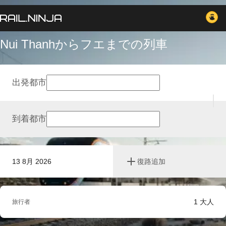
Nui Thanhからフエまでの列車
出発都市
到着都市
13 8月 2026
復路追加
1
大人
旅行者