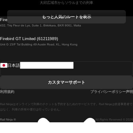
大邱広域市からソウルまでの列車
コークからダブリンまでの列車
もっと人気のルートを表示
Firebird GT Limited (OC 1451)
ダブリンからゴールウェイまでの列車
432, Triq Fleur de Lys, Suite 1, Birkirkara, BKR 9061, Malta
ロンドンからエディンバラまでの列車
Firebird GT Limited (61211989)
Unit G 15/F Tal Building 49 Austin Road, KL, Hong Kong
ローマからナポリまでの列車
リスボンからラゴスまでの列車
日本語
リスボンからコインブラまでの列車
マドリードからマラガまでの列車
カスタマーサポート
マドリードからリスボンまでの列車
利用規約
プライバシーポリシー声明
マドリードからバルセロナまでの列車
Rail Ninjaはオンラインで列車のチケットを予約するためのサービスです。Rail Ninjaは鉄道事業者で
マドリードからセビリアまでの列車
はなく、列車の所有や運行は行っていません。
Rail Ninja ®
All Rights Reserved © 2026
マドリードからアリカンテまでの列車
マラガからマドリードまでの列車