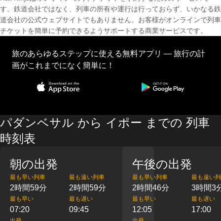
す。鉄道会社ではなく、列車の所有や運行は行っておらず、いかなる鉄
道会社の公式ウェブサイトでもありません。お客様がオンラインで列車
チケットを簡単に予約できるようサポートする商業サービスです。
旅のあらゆるステップに使える無料アプリ — 旅行の計
画がこれまでになく簡単に！
パダンベサル から イポー までの 列車
時刻表
朝の出発
午後の出発
最も早い列車
最も遠い列車
最も早い列車
最も遠い列
2時間59分
2時間59分
2時間46分
3時間3
最も早い
最も遅い
最も早い
最も遅い
07:20
09:45
12:05
17:00
出発
出発