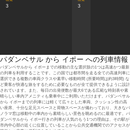
3
3
パダンベサル から イポー への列車情報
パダンベサルから イポーまでの移動の主な選択肢の1つは高速かつ最新
の列車を利用することです。この国では都市間を走る全ての高速列車に
選択できる複数の車両クラスや素早い移動時間 (所要時間は約3時間) な
ど乗客が快適な旅をするために必要なものが全て提供できるように設計
されています。また、毎日の出発便数が最大6である広範な時刻表や素
晴らしい車内アメニティも乗車中にご利用いただけます。パダンベサル
から イポーまでの列車には軽くて広々とした車両、クッション性の高
い座席、十分な足元スペースと荷物スペースが備わっており、大きなパ
ノラマ窓は移動中の車内から素晴らしい景色を眺めるのに最適です。パ
ダンベサルから イポー行きの列車が人気のもう1つの理由は、その駅が
市内中心部の近くに位置していることから公共交通機関でのアクセスが