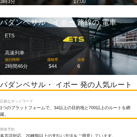
3時3分
17:00
パダンベサル - イポー 路線の 電車
ETS
高速列車
旅行時間
価格帯
出発
2時間46分
$44
6
パダンベサル・ イポー 発の人気ルート
広範なネットワーク
1つのプラットフォームで、34以上の目的地と700以上のルートを網
羅。
簡単予約
多言語対応、20種類以上の支払い方法をご用意しています。