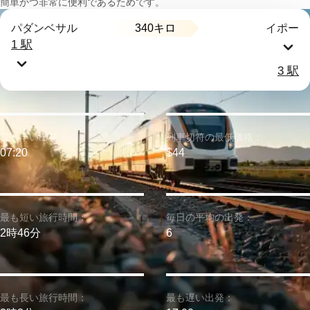
簡単かつ非常に便利であるためです。
340キロ
パダンベサル
イポー
1 駅
3 駅
最も早い出発：
列車切符の最低価格：
07:20
$44
最も短い旅行時間：
毎日の平均の出発：
2時46分
6
最も長い旅行時間：
最も遅い出発：