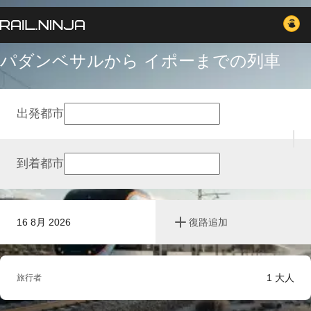
パダンベサルから イポーまでの列車
出発都市
到着都市
16 8月 2026
復路追加
1
大人
旅行者