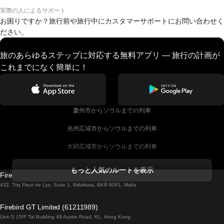
実際の人によるサポート
お困りですか？旅行前や旅行中にカスタマーサポートにお問い合わせく
ださい。
旅のあらゆるステップに対応する無料アプリ — 旅行の計画が
これまでになく簡単に！
慶州市からソウルまでの列車
光州広域市からソウルまでの列車
大邱広域市からソウルまでの列車
コークからダブリンまでの列車
もっと人気のルートを表示
Firebird GT Limited (OC 1451)
ダブリンからゴールウェイまでの列車
432, Triq Fleur de Lys, Suite 1, Birkirkara, BKR 9061, Malta
ロンドンからエディンバラまでの列車
Firebird GT Limited (61211989)
Unit G 15/F Tal Building 49 Austin Road, KL, Hong Kong
ローマからナポリまでの列車