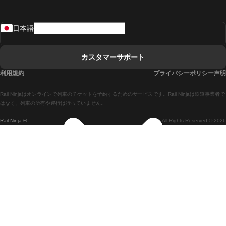
リスボンからラゴスまでの列車
日本語
リスボンからコインブラまでの列車
マドリードからマラガまでの列車
カスタマーサポート
マドリードからリスボンまでの列車
利用規約
プライバシーポリシー声明
マドリードからバルセロナまでの列車
Rail Ninjaはオンラインで列車のチケットを予約するためのサービスです。Rail Ninjaは鉄道事業者で
マドリードからセビリアまでの列車
はなく、列車の所有や運行は行っていません。
Rail Ninja ®
All Rights Reserved © 2026
マドリードからアリカンテまでの列車
マラガからマドリードまでの列車
バルセロナからマドリードまでの列車
バルセロナからセビリアまでの列車
バルセロナからマラガまでの列車
ヴェネツィアからフィレンツェまでの列車