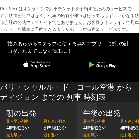
Rail Ninjaはオンラインで列車チケットを予約するためのサービスで
す。鉄道会社ではなく、列車の所有や運行は行っておらず、いかなる鉄
道会社の公式ウェブサイトでもありません。お客様がオンラインで列車
チケットを簡単に予約できるようサポートする商業サービスです。
旅のあらゆるステップに使える無料アプリ — 旅行の計
画がこれまでになく簡単に！
パリ・シャルル・ド・ゴール空港 から
ディジョン までの 列車 時刻表
朝の出発
午後の出発
最も早い列車
最も遠い列車
最も早い列車
最も遠い列
4時間23分
5時間13分
4時間13分
4時間5
最も早い
最も遅い
最も早い
最も遅い