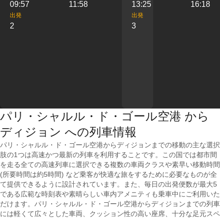
09:57
11:58
13:25
16:18
出発
出発
2
3
パリ・シャルル・ド・ゴール空港 から
ディジョン への列車情報
パリ・シャルル・ド・ゴール空港からディジョンまでの移動の主な選択
肢の1つは高速かつ最新の列車を利用することです。この国では都市間
を走る全ての高速列車に選択できる複数の車両クラスや素早い移動時間
(所要時間は約5時間) など乗客が快適な旅をするために必要なものが全
て提供できるように設計されています。また、毎日の出発便数が最大5
である広範な時刻表や素晴らしい車内アメニティも乗車中にご利用いた
だけます。パリ・シャルル・ド・ゴール空港からディジョンまでの列車
には軽くて広々とした車両、クッション性の高い座席、十分な足元スペ