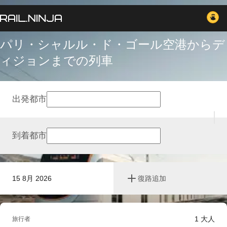
パリ・シャルル・ド・ゴール空港からデ
ィジョンまでの列車
出発都市
到着都市
15 8月 2026
復路追加
1
大人
旅行者