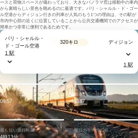
ースと荷物スペースが備わっており、大きなパノラマ窓は移動中の車内
から素晴らしい景色を眺めるのに最適です。パリ・シャルル・ド・ゴー
ル空港からディジョン行きの列車が人気のもう1つの理由は、その駅が
市内中心部の近くに位置していることから公共交通機関でのアクセスが
簡単かつ非常に便利であるためです。
パリ・シャルル・
320キロ
ディジョン
ド・ゴール空港
1 駅
1 駅
最も早い出発：
列車切符の最低価格：
09:57
$187
最も短い旅行時間：
毎日の平均の出発：
4時13分
5