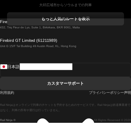
大邱広域市からソウルまでの列車
コークからダブリンまでの列車
もっと人気のルートを表示
Firebird GT Limited (OC 1451)
ダブリンからゴールウェイまでの列車
432, Triq Fleur de Lys, Suite 1, Birkirkara, BKR 9061, Malta
ロンドンからエディンバラまでの列車
Firebird GT Limited (61211989)
Unit G 15/F Tal Building 49 Austin Road, KL, Hong Kong
ローマからナポリまでの列車
リスボンからラゴスまでの列車
日本語
リスボンからコインブラまでの列車
マドリードからマラガまでの列車
カスタマーサポート
マドリードからリスボンまでの列車
利用規約
プライバシーポリシー声明
マドリードからバルセロナまでの列車
Rail Ninjaはオンラインで列車のチケットを予約するためのサービスです。Rail Ninjaは鉄道事業者で
マドリードからセビリアまでの列車
はなく、列車の所有や運行は行っていません。
Rail Ninja ®
All Rights Reserved © 2026
マドリードからアリカンテまでの列車