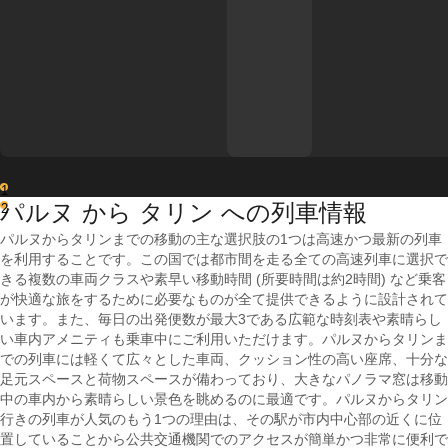
1
パルヌ から タリン への列車情報
2
パルヌからタリンまでの移動の主な選択肢の1つは高速かつ最新の列車
を利用することです。この国では都市間を走る全ての高速列車に選択で
きる複数の車両クラスや素早い移動時間 (所要時間は約2時間) など乗客
が快適な旅をするために必要なものが全て提供できるように設計されて
います。また、毎日の出発便数が最大3である広範な時刻表や素晴らし
い車内アメニティも乗車中にご利用いただけます。パルヌからタリンま
での列車には軽くて広々とした車両、クッション性の高い座席、十分な
足元スペースと荷物スペースが備わっており、大きなパノラマ窓は移動
中の車内から素晴らしい景色を眺めるのに最適です。パルヌからタリン
行きの列車が人気のもう1つの理由は、その駅が市内中心部の近くに位
置していることから公共交通機関でのアクセスが簡単かつ非常に便利で