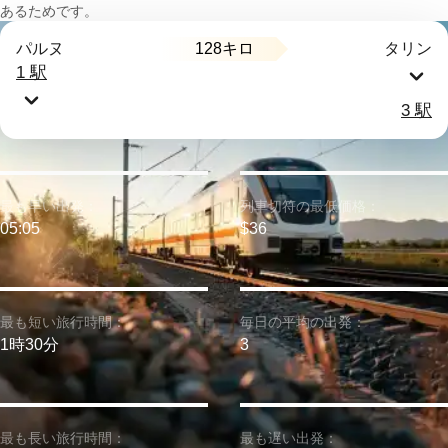
あるためです。
128キロ
パルヌ
タリン
1 駅
3 駅
最も早い出発：
列車切符の最低価格：
05:05
$36
最も短い旅行時間：
毎日の平均の出発：
1時30分
3
最も長い旅行時間：
最も遅い出発：