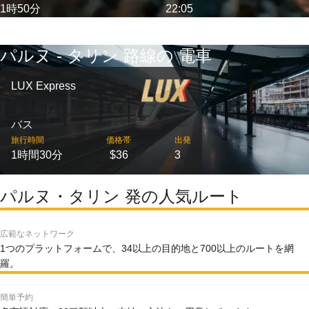
1時50分
22:05
パルヌ - タリン 路線の 電車
LUX Express
バス
旅行時間
価格帯
出発
1時間30分
$36
3
パルヌ・タリン 発の人気ルート
広範なネットワーク
1つのプラットフォームで、34以上の目的地と700以上のルートを網
羅。
簡単予約