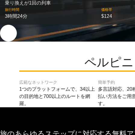
乗り換えが1回の列車
旅行時間
価格帯
3時間24分
$124
ペルピニ
広範なネットワーク
簡単予約
1つのプラットフォームで、34以上
多言語対応、20
の目的地と700以上のルートを網
払い方法をご用
羅。
す。
旅のあらゆるステップに対応する無料アプ