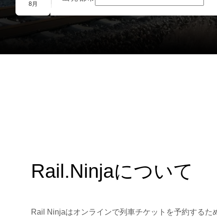
団体予約
8月
Rail.Ninjaについて
Rail Ninjaはオンラインで列車チケットを予