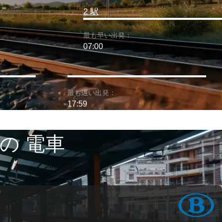
2 駅
最も早い出発：
07:00
最も遅い出発：
17:59
の 電車