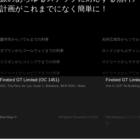
計画がこれまでになく簡単に！
慶州市からソウルまでの列車
光州広域市からソウル
ダブリンからゴールウェイまでの列車
ロンドンからエディン
リスボンからコインブラまでの列車
マドリードからマラガ
マドリードからセビリアまでの列車
マドリードからアリカ
Firebird GT Limited (OC 1451)
Firebird GT Limi
バルセロナからセビリアまでの列車
バルセロナからマラガ
432, Triq Fleur de Lys, Suite 1, Birkirkara, BKR 9061, Malta
Unit G 15/F Tal Buildi
釜山からソウルまでの列車
ブラチスラヴァからブ
ウィーンからプラハまでの列車
ソウルから釜山までの
Rail Ninja ®
All Rights Reserved © 2026
Rail Ninjaはオ
エディンバラからロンドンまでの列車
ザルツブルクからウィ
ん。
フィレンツェからローマまでの列車
ダブリンからベルファ