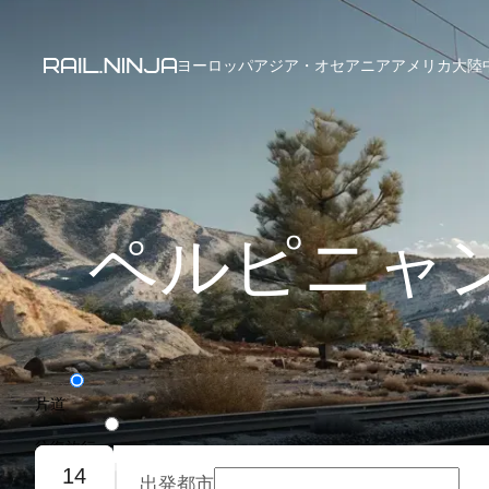
ヨーロッパ
アジア・オセアニア
アメリカ大陸
ペルピニャ
片道
往復旅行
14
出発都市