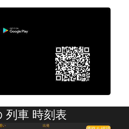
 列車 時刻表
遅い
出発
価格を確認