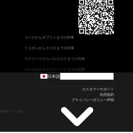
コークからダブリンまでの列車
リスボンからラゴスまでの列車
マドリードからバルセロナまでの列車
バルセロナからマドリードまでの列車
日本語
ヴェネツィアからローマまでの列車
カスタマーサポート
ウィーンからザルツブルクまでの列車
利用規約
プライバシーポリシー声明
車
アリカンテからマドリードまでの列車
や運行は行っていませ
フィレンツェからヴェネツィアまでの列車
ローマからフィレンツェまでの列車