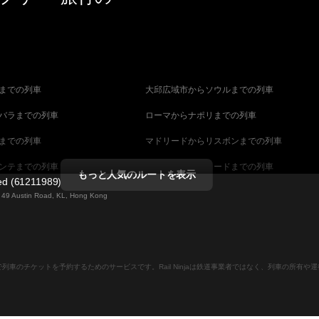
までの列車
大邱広域市からソウルまでの列車
バラまでの列車
ローマからナポリまでの列車
までの列車
マドリードからリスボンまでの列車
ンテまでの列車
マラガからマドリードまでの列車
もっと人気のルートを表示
ted (61211989)
までの列車
ヴェネツィアからフィレンツェまでの列車
ng 49 Austin Road, KL, Hong Kong
ダペストまでの列車
ウィーンからブダペストまでの列車
列車
ストックホルムからコペンハーゲンまでの列
ンラインで列車のチケットを予約するためのサービスです。Rail Ninjaは鉄道事業者ではなく、列車の所有
ーンまでの列車
キャンベラからシドニーまでの列車
ストまでの列車
マラガからバルセロナまでの列車