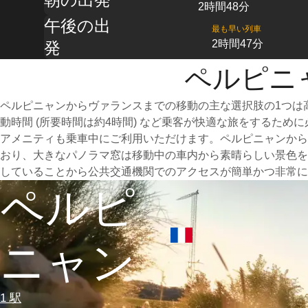
2時間48分
午後の出
最も早い列車
2時間47分
発
ペルピニ
ペルピニャンからヴァランスまでの移動の主な選択肢の1つは
動時間 (所要時間は約4時間) など乗客が快適な旅をするた
アメニティも乗車中にご利用いただけます。ペルピニャンから
おり、大きなパノラマ窓は移動中の車内から素晴らしい景色を
していることから公共交通機関でのアクセスが簡単かつ非常に
ペルピ
ニャン
1 駅