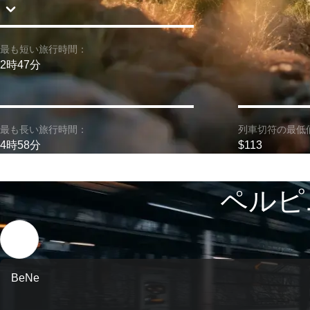
最も短い旅行時間：
2時47分
最も長い旅行時間：
列車切符の最低
4時58分
$113
ペルピ
BeNe