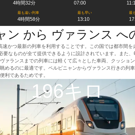
4時間32分
07:00
11:
最も遠い列車
最も早い
最
4時間58分
13:10
17
ャン から ヴァランス へ
高速かつ最新の列車を利用することです。この国では都市間を
めに必要なものが全て提供できるように設計されています。また
ヴァランスまでの列車には軽くて広々とした車両、クッション
眺めるのに最適です。ペルピニャンからヴァランス行きの列車
便利であるためです。
196キロ