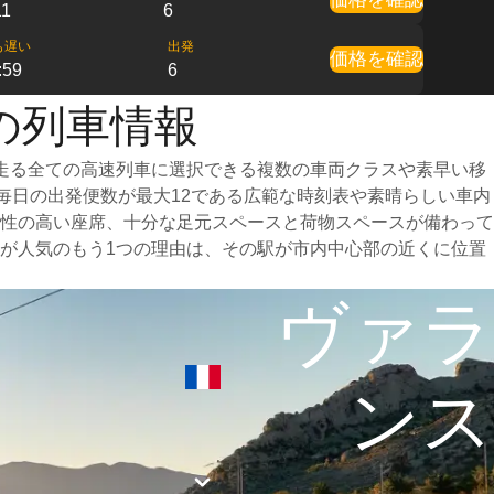
11
6
も遅い
出発
価格を確認
:59
6
の列車情報
走る全ての高速列車に選択できる複数の車両クラスや素早い移
、毎日の出発便数が最大12である広範な時刻表や素晴らしい車内
性の高い座席、十分な足元スペースと荷物スペースが備わって
が人気のもう1つの理由は、その駅が市内中心部の近くに位置
ヴァラ
ンス