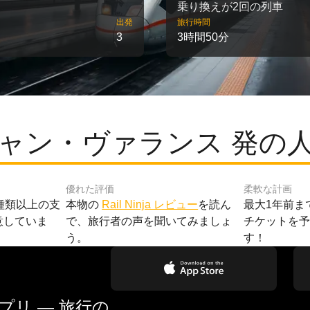
乗り換えが2回の列車
出発
旅行時間
3
3時間50分
ャン・ヴァランス 発の
優れた評価
柔軟な計画
種類以上の支
本物の
Rail Ninja レビュー
を読ん
最大1年前ま
意していま
で、旅行者の声を聞いてみましょ
チケットを
う。
す！
リ — 旅行の