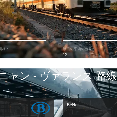
価格：
毎日の平均の出発：
12
ニャン - ヴァランス 路線
BeNe