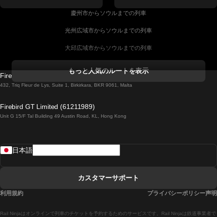
慶州市からソウルまでの列車
光州広域市からソウルまでの列車
大邱広域市からソウルまでの列車
コークからダブリンまでの列車
もっと人気のルートを表示
Firebird GT Limited (OC 1451)
ダブリンからゴールウェイまでの列車
432, Triq Fleur de Lys, Suite 1, Birkirkara, BKR 9061, Malta
ロンドンからエディンバラまでの列車
Firebird GT Limited (61211989)
Unit G 15/F Tal Building 49 Austin Road, KL, Hong Kong
ローマからナポリまでの列車
リスボンからラゴスまでの列車
日本語
リスボンからコインブラまでの列車
マドリードからマラガまでの列車
カスタマーサポート
マドリードからリスボンまでの列車
利用規約
プライバシーポリシー声明
マドリードからバルセロナまでの列車
Rail Ninjaはオンラインで列車のチケットを予約するためのサービスです。Rail Ninjaは鉄道事業者で