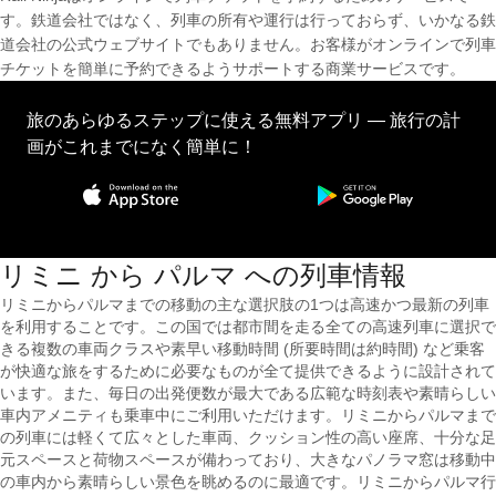
す。鉄道会社ではなく、列車の所有や運行は行っておらず、いかなる鉄
道会社の公式ウェブサイトでもありません。お客様がオンラインで列車
チケットを簡単に予約できるようサポートする商業サービスです。
旅のあらゆるステップに使える無料アプリ — 旅行の計
画がこれまでになく簡単に！
リミニ から パルマ への列車情報
リミニからパルマまでの移動の主な選択肢の1つは高速かつ最新の列車
を利用することです。この国では都市間を走る全ての高速列車に選択で
きる複数の車両クラスや素早い移動時間 (所要時間は約時間) など乗客
が快適な旅をするために必要なものが全て提供できるように設計されて
います。また、毎日の出発便数が最大である広範な時刻表や素晴らしい
車内アメニティも乗車中にご利用いただけます。リミニからパルマまで
の列車には軽くて広々とした車両、クッション性の高い座席、十分な足
元スペースと荷物スペースが備わっており、大きなパノラマ窓は移動中
の車内から素晴らしい景色を眺めるのに最適です。リミニからパルマ行