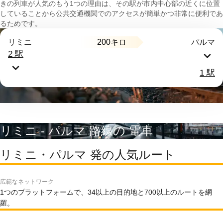
きの列車が人気のもう1つの理由は、その駅が市内中心部の近くに位置
していることから公共交通機関でのアクセスが簡単かつ非常に便利であ
るためです。
200キロ
リミニ
パルマ
2 駅
1 駅
リミニ - パルマ 路線の 電車
リミニ・パルマ 発の人気ルート
広範なネットワーク
1つのプラットフォームで、34以上の目的地と700以上のルートを網
羅。