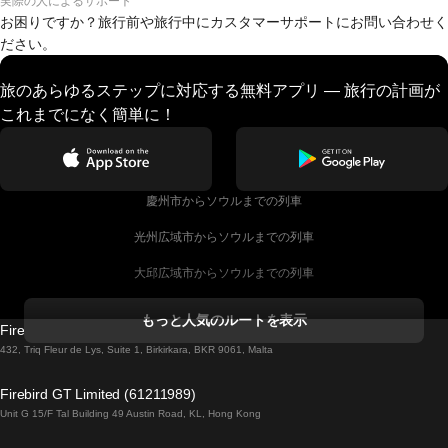
実際の人によるサポート
お困りですか？旅行前や旅行中にカスタマーサポートにお問い合わせく
ださい。
旅のあらゆるステップに対応する無料アプリ — 旅行の計画が
これまでになく簡単に！
慶州市からソウルまでの列車
光州広域市からソウルまでの列車
大邱広域市からソウルまでの列車
コークからダブリンまでの列車
もっと人気のルートを表示
Firebird GT Limited (OC 1451)
ダブリンからゴールウェイまでの列車
432, Triq Fleur de Lys, Suite 1, Birkirkara, BKR 9061, Malta
ロンドンからエディンバラまでの列車
Firebird GT Limited (61211989)
Unit G 15/F Tal Building 49 Austin Road, KL, Hong Kong
ローマからナポリまでの列車