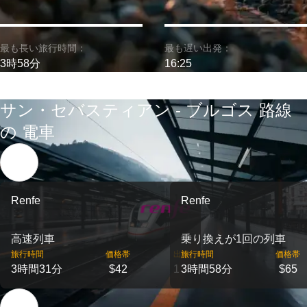
最も長い旅行時間：
最も遅い出発：
3時58分
16:25
サン・セバスティアン - ブルゴス 路線
の 電車
Renfe
Renfe
高速列車
乗り換えが1回の列車
旅行時間
価格帯
出発
旅行時間
価格帯
3時間31分
$42
1
3時間58分
$65