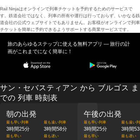
Rail Ninjaはオンラインで列車チケットを予約するためのサービスで
す。鉄道会社ではなく、列車の所有や運行は行っておらず、いかなる鉄
道会社の公式ウェブサイトでもありません。お客様がオンラインで列車
チケットを簡単に予約できるようサポートする商業サービスです。
旅のあらゆるステップに使える無料アプリ — 旅行の計
画がこれまでになく簡単に！
サン・セバスティアン から ブルゴス ま
での 列車 時刻表
朝の出発
午後の出発
最も早い列車
最も遠い列車
最も早い列車
最も遠い列
3時間25分
3時間58分
3時間25分
3時間5
最も早い
最も遅い
最も早い
最も遅い