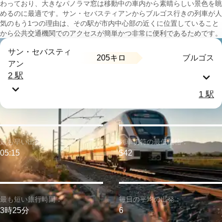
わっており、大きなパノラマ窓は移動中の車内から素晴らしい景色を眺
めるのに最適です。サン・セバスティアンからブルゴス行きの列車が人
気のもう1つの理由は、その駅が市内中心部の近くに位置していること
から公共交通機関でのアクセスが簡単かつ非常に便利であるためです。
サン・セバスティ
205キロ
ブルゴス
アン
2 駅
1 駅
最も早い出発：
列車切符の最低価格：
05:15
$42
最も短い旅行時間：
毎日の平均の出発：
3時25分
6