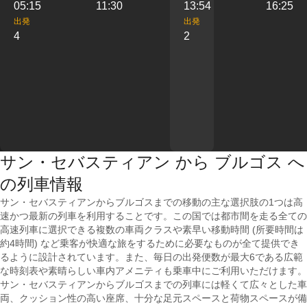
05:15
11:30
13:54
16:25
出発
出発
4
2
サン・セバスティアン から ブルゴス へ
の列車情報
サン・セバスティアンからブルゴスまでの移動の主な選択肢の1つは高
速かつ最新の列車を利用することです。この国では都市間を走る全ての
高速列車に選択できる複数の車両クラスや素早い移動時間 (所要時間は
約4時間) など乗客が快適な旅をするために必要なものが全て提供でき
るように設計されています。また、毎日の出発便数が最大6である広範
な時刻表や素晴らしい車内アメニティも乗車中にご利用いただけます。
サン・セバスティアンからブルゴスまでの列車には軽くて広々とした車
両、クッション性の高い座席、十分な足元スペースと荷物スペースが備