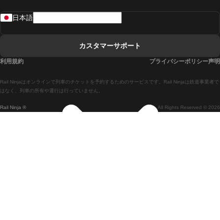
リスボンからラゴスまでの列車
日本語
リスボンからコインブラまでの列車
マドリードからマラガまでの列車
カスタマーサポート
マドリードからリスボンまでの列車
利用規約
プライバシーポリシー声明
マドリードからバルセロナまでの列車
Rail Ninjaはオンラインで列車のチケットを予約するためのサービスです。Rail Ninjaは鉄道事業者で
マドリードからセビリアまでの列車
はなく、列車の所有や運行は行っていません。
Rail Ninja ®
All Rights Reserved © 2026
マドリードからアリカンテまでの列車
マラガからマドリードまでの列車
バルセロナからマドリードまでの列車
バルセロナからセビリアまでの列車
バルセロナからマラガまでの列車
ヴェネツィアからフィレンツェまでの列車
ヴェネツィアからローマまでの列車