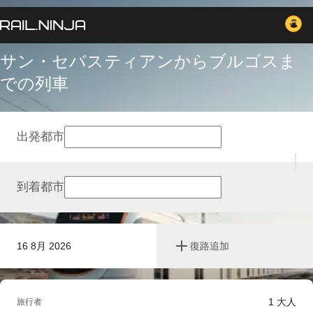
サン・セバスティアンからブルゴスま
での列車
出発都市
到着都市
16 8月 2026
復路追加
1
大人
旅行者