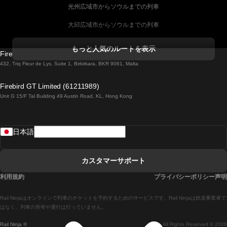
光州広域市からソウルまでの列車
大邱広域市からソウルまでの列車
コークからダブリンまでの列車
もっと人気のルートを表示
Firebird GT Limited (OC 1451)
ダブリンからゴールウェイまでの列車
432, Triq Fleur de Lys, Suite 1, Birkirkara, BKR 9061, Malta
ロンドンからエディンバラまでの列車
Firebird GT Limited (61211989)
Unit G 15/F Tal Building 49 Austin Road, KL, Hong Kong
ローマからナポリまでの列車
リスボンからラゴスまでの列車
日本語
リスボンからコインブラまでの列車
マドリードからマラガまでの列車
カスタマーサポート
マドリードからリスボンまでの列車
利用規約
プライバシーポリシー声明
マドリードからバルセロナまでの列車
Rail Ninjaはオンラインで列車のチケットを予約するためのサービスです。Rail Ninjaは鉄道事業者で
マドリードからセビリアまでの列車
はなく、列車の所有や運行は行っていません。
Rail Ninja ®
All Rights Reserved © 2026
マドリードからアリカンテまでの列車