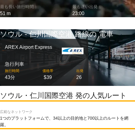
最も長い旅行時間：
最も遅い出発：
51 m
23:00
ソウル - 仁川国際空港 路線の 電車
AREX Airport Express
急行列車
旅行時間
価格帯
出発
43分
$39
26
ソウル・仁川国際空港 発の人気ルート
広範なネットワーク
1つのプラットフォームで、34以上の目的地と700以上のルートを網
羅。