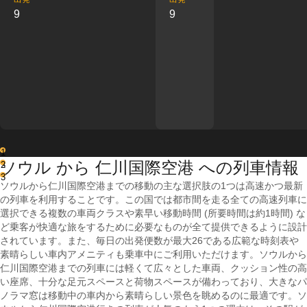
9
9
1
ソウル から 仁川国際空港 への列車情報
2
3
ソウルから仁川国際空港までの移動の主な選択肢の1つは高速かつ最新
の列車を利用することです。この国では都市間を走る全ての高速列車に
選択できる複数の車両クラスや素早い移動時間 (所要時間は約1時間) な
ど乗客が快適な旅をするために必要なものが全て提供できるように設計
されています。また、毎日の出発便数が最大26である広範な時刻表や
素晴らしい車内アメニティも乗車中にご利用いただけます。ソウルから
仁川国際空港までの列車には軽くて広々とした車両、クッション性の高
い座席、十分な足元スペースと荷物スペースが備わっており、大きなパ
ノラマ窓は移動中の車内から素晴らしい景色を眺めるのに最適です。ソ