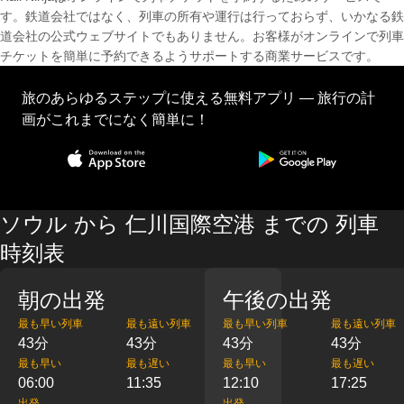
す。鉄道会社ではなく、列車の所有や運行は行っておらず、いかなる鉄
道会社の公式ウェブサイトでもありません。お客様がオンラインで列車
チケットを簡単に予約できるようサポートする商業サービスです。
旅のあらゆるステップに使える無料アプリ — 旅行の計
画がこれまでになく簡単に！
ソウル から 仁川国際空港 までの 列車
時刻表
朝の出発
午後の出発
最も早い列車
最も遠い列車
最も早い列車
最も遠い列車
43分
43分
43分
43分
最も早い
最も遅い
最も早い
最も遅い
06:00
11:35
12:10
17:25
出発
出発