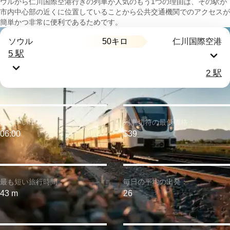
ウルから仁川国際空港行きの列車が人気のもう1つの理由は、その駅が
市内中心部の近くに位置していることから公共交通機関でのアクセスが
簡単かつ非常に便利であるためです。
50キロ
ソウル
仁川国際空港
5 駅
2 駅
最も早い出発：
列車切符の最低価格：
06:00
$39
最も短い旅行時間：
毎日の平均の出発：
43 m
26