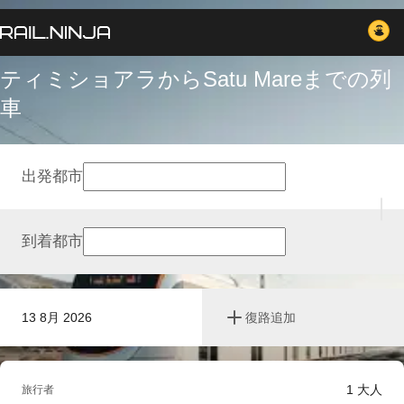
ティミショアラからSatu Mareまでの列
車
出発都市
到着都市
13 8月 2026
復路追加
1
大人
旅行者