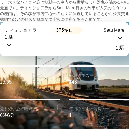
り、大きなパノラマ窓は移動中の車内から素晴らしい景色を眺めるのに
最適です。ティミショアラからSatu Mare行きの列車が人気のもう1つ
の理由は、その駅が市内中心部の近くに位置していることから公共交通
機関でのアクセスが簡単かつ非常に便利であるためです。
375キロ
ティミショアラ
Satu Mare
1 駅
1 駅
最も早い出発：
列車切符の最低価格：
15:55
$48
最も短い旅行時間：
毎日の平均の出発：
6時6分
1