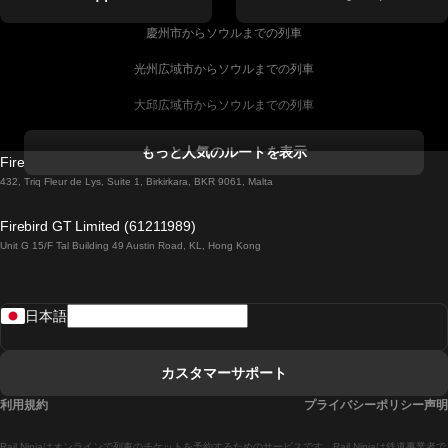
慶州市からソウルまでの列車
光州広域市からソウルまでの列車
大邱広域市からソウルまでの列車
コークからダブリンまでの列車
もっと人気のルートを表示
Firebird GT Limited (OC 1451)
ダブリンからゴールウェイまでの列車
432, Triq Fleur de Lys, Suite 1, Birkirkara, BKR 9061, Malta
ロンドンからエディンバラまでの列車
Firebird GT Limited (61211989)
Unit G 15/F Tal Building 49 Austin Road, KL, Hong Kong
ローマからナポリまでの列車
リスボンからラゴスまでの列車
日本語
リスボンからコインブラまでの列車
マドリードからマラガまでの列車
カスタマーサポート
マドリードからリスボンまでの列車
利用規約
プライバシーポリシー声明
マドリードからバルセロナまでの列車
Rail Ninjaはオンラインで列車のチケットを予約するためのサービスです。Rail Ninjaは鉄道事業者で