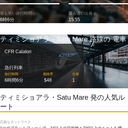
最も長い旅行時間：
最も遅い出発：
6時6分
15:55
ティミショアラ - Satu Mare 路線の 電車
CFR Calatori
急行列車
旅行時間
価格帯
出発
6時間6分
$48
1
ティミショアラ・Satu Mare 発の人気ル
ート
広範なネットワーク