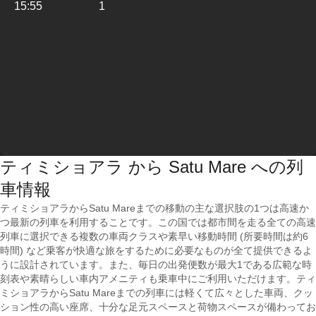
15:55
1
ティミショアラ から Satu Mare への列
車情報
ティミショアラからSatu Mareまでの移動の主な選択肢の1つは高速か
つ最新の列車を利用することです。この国では都市間を走る全ての高速
列車に選択できる複数の車両クラスや素早い移動時間 (所要時間は約6
時間) など乗客が快適な旅をするために必要なものが全て提供できるよ
うに設計されています。また、毎日の出発便数が最大1である広範な時
刻表や素晴らしい車内アメニティも乗車中にご利用いただけます。ティ
ミショアラからSatu Mareまでの列車には軽くて広々とした車両、クッ
ション性の高い座席、十分な足元スペースと荷物スペースが備わってお