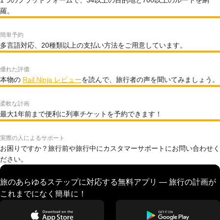
1つのプラットフォームで、34以上の目的地と700以上のルートを網
羅。
簡単予約
多言語対応、20種類以上の支払い方法をご用意しています。
優れた評価
本物の
Rail Ninja レビュー
を読んで、旅行者の声を聞いてみましょう。
柔軟な計画
最大1年前まで便利に列車チケットを予約できます！
実際の人によるサポート
お困りですか？旅行前や旅行中にカスタマーサポートにお問い合わせく
ださい。
旅のあらゆるステップに対応する無料アプリ — 旅行の計画が
これまでになく簡単に！