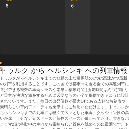
6
6
1
トゥルク から ヘルシンキ への列車情報
2
トゥルクからヘルシンキまでの移動の主な選択肢の1つは高速かつ最新
の列車を利用することです。この国では都市間を走る全ての高速列車に
選択できる複数の車両クラスや素早い移動時間 (所要時間は約2時間) な
ど乗客が快適な旅をするために必要なものが全て提供できるように設計
されています。また、毎日の出発便数が最大14である広範な時刻表や
素晴らしい車内アメニティも乗車中にご利用いただけます。トゥルクか
らヘルシンキまでの列車には軽くて広々とした車両、クッション性の高
い座席、十分な足元スペースと荷物スペースが備わっており、大きなパ
ノラマ窓は移動中の車内から素晴らしい景色を眺めるのに最適です。ト