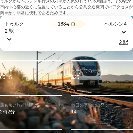
ゥルクからヘルシンキ行きの列車が人気のもう1つの理由は、その駅が
市内中心部の近くに位置していることから公共交通機関でのアクセスが
簡単かつ非常に便利であるためです。
188キロ
トゥルク
ヘルシンキ
2 駅
2 駅
最も早い出発：
列車切符の最低価格：
05:15
$25
最も短い旅行時間：
毎日の平均の出発：
2時2分
14