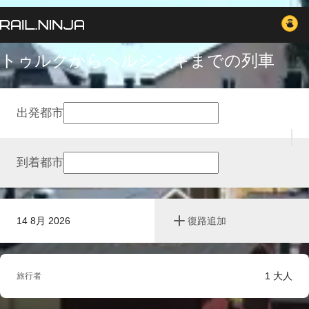
トゥルクからヘルシンキまでの列車
出発都市
到着都市
14 8月 2026
復路追加
1
大人
旅行者