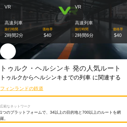
VR
VR
高速列車
高速列車
旅行時間
価格帯
出発
旅行時間
価格帯
2時間2分
$40
9
2時間6分
$40
トゥルク・ヘルシンキ 発の人気ルート
トゥルクからヘルシンキまでの列車 に関連する
フィンランドの鉄道
広範なネットワーク
1つのプラットフォームで、34以上の目的地と700以上のルートを網
羅。