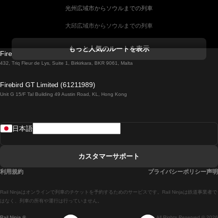
光州広域市からソウルまでの列車
大邱広域市からソウルまでの列車
コークからダブリンまでの列車
もっと人気のルートを表示
Firebird GT Limited (OC 1451)
ダブリンからゴールウェイまでの列車
432, Triq Fleur de Lys, Suite 1, Birkirkara, BKR 9061, Malta
ロンドンからエディンバラまでの列車
Firebird GT Limited (61211989)
Unit G 15/F Tal Building 49 Austin Road, KL, Hong Kong
ローマからナポリまでの列車
リスボンからラゴスまでの列車
日本語
リスボンからコインブラまでの列車
マドリードからマラガまでの列車
カスタマーサポート
マドリードからリスボンまでの列車
利用規約
プライバシーポリシー声明
マドリードからバルセロナまでの列車
Rail Ninjaはオンラインで列車のチケットを予約するためのサービスです。Rail Ninjaは鉄道事業者で
マドリードからセビリアまでの列車
はなく、列車の所有や運行は行っていません。
Rail Ninja ®
All Rights Reserved © 2026