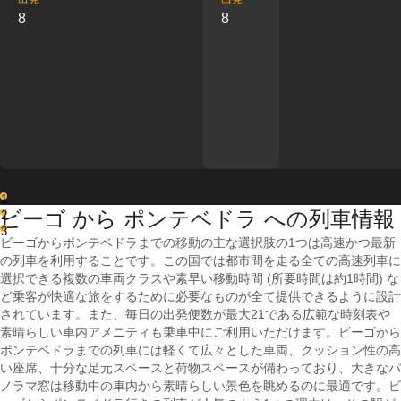
8
8
1
ビーゴ から ポンテベドラ への列車情報
2
3
ビーゴからポンテベドラまでの移動の主な選択肢の1つは高速かつ最新
の列車を利用することです。この国では都市間を走る全ての高速列車に
選択できる複数の車両クラスや素早い移動時間 (所要時間は約1時間) な
ど乗客が快適な旅をするために必要なものが全て提供できるように設計
されています。また、毎日の出発便数が最大21である広範な時刻表や
素晴らしい車内アメニティも乗車中にご利用いただけます。ビーゴから
ポンテベドラまでの列車には軽くて広々とした車両、クッション性の高
い座席、十分な足元スペースと荷物スペースが備わっており、大きなパ
ノラマ窓は移動中の車内から素晴らしい景色を眺めるのに最適です。ビ