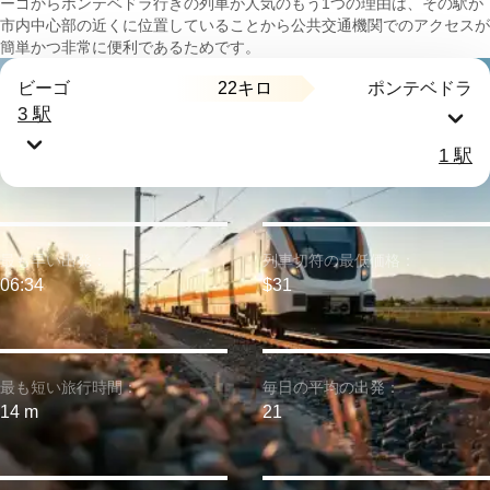
ーゴからポンテベドラ行きの列車が人気のもう1つの理由は、その駅が
市内中心部の近くに位置していることから公共交通機関でのアクセスが
簡単かつ非常に便利であるためです。
22キロ
ビーゴ
ポンテベドラ
3 駅
1 駅
最も早い出発：
列車切符の最低価格：
06:34
$31
最も短い旅行時間：
毎日の平均の出発：
14 m
21