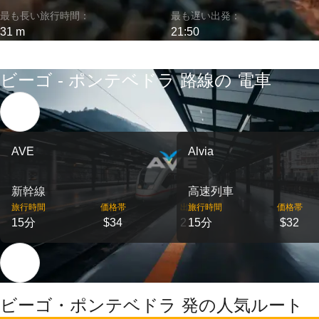
最も長い旅行時間：
最も遅い出発：
31 m
21:50
ビーゴ - ポンテベドラ 路線の 電車
AVE
Alvia
新幹線
高速列車
旅行時間
価格帯
出発
旅行時間
価格帯
15分
$34
2
15分
$32
ビーゴ・ポンテベドラ 発の人気ルート