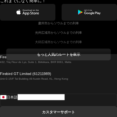
これまでになく簡単に！
慶州市からソウルまでの列車
光州広域市からソウルまでの列車
大邱広域市からソウルまでの列車
コークからダブリンまでの列車
もっと人気のルートを表示
Firebird GT Limited (OC 1451)
ダブリンからゴールウェイまでの列車
432, Triq Fleur de Lys, Suite 1, Birkirkara, BKR 9061, Malta
ロンドンからエディンバラまでの列車
Firebird GT Limited (61211989)
Unit G 15/F Tal Building 49 Austin Road, KL, Hong Kong
ローマからナポリまでの列車
リスボンからラゴスまでの列車
日本語
リスボンからコインブラまでの列車
マドリードからマラガまでの列車
カスタマーサポート