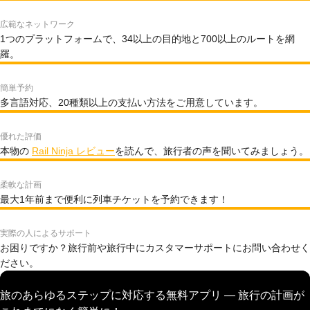
広範なネットワーク
1つのプラットフォームで、34以上の目的地と700以上のルートを網
羅。
簡単予約
多言語対応、20種類以上の支払い方法をご用意しています。
優れた評価
本物の
Rail Ninja レビュー
を読んで、旅行者の声を聞いてみましょう。
柔軟な計画
最大1年前まで便利に列車チケットを予約できます！
実際の人によるサポート
お困りですか？旅行前や旅行中にカスタマーサポートにお問い合わせく
ださい。
旅のあらゆるステップに対応する無料アプリ — 旅行の計画が