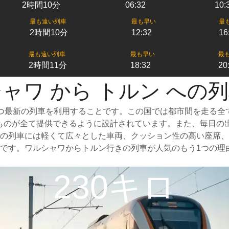
2時間10分
06:32
10:
最も遠い列車
最も早い
最
2時間10分
12:32
16
最も遠い列車
最も早い
最
2時間11分
18:32
20
ャワ から トルン への
つ最新の列車を利用することです。この国では都市間を走る全
なものが全て提供できるように設計されています。また、毎日の
の列車には軽くて広々とした車両、クッション性の高い座席、
です。ワルシャワからトルン行きの列車が人気のもう1つの理
230キロ