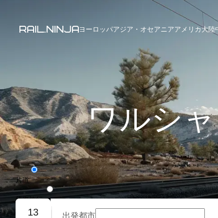
ヨーロッパ
アジア・オセアニア
アメリカ大陸
ワルシャ
片道
往復旅行
13
出発都市