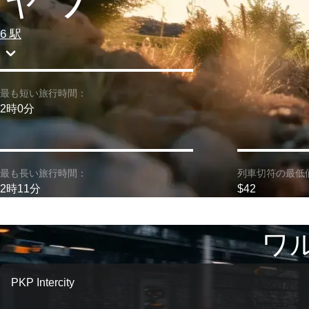
6 駅
最も短い旅行時間：
2時0分
最も長い旅行時間：
列車切符の最低
2時11分
$42
ワル
PKP Intercity