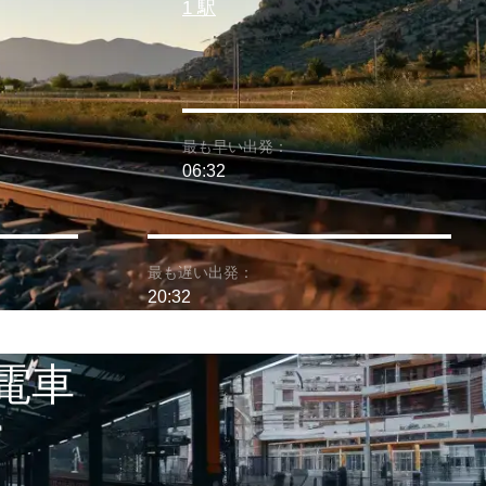
1 駅
最も早い出発：
06:32
最も遅い出発：
20:32
 電車