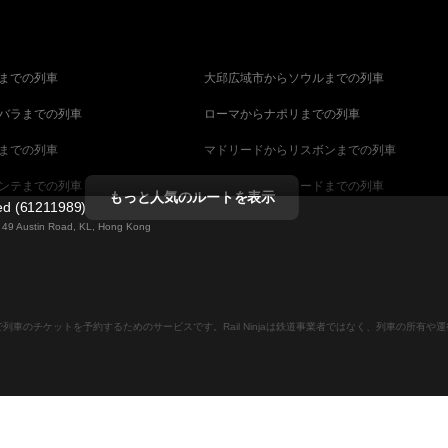
までの列車
大邱広域市からソウルまでの列車
バラまでの列車
ローマからナポリまでの列車
までの列車
マドリードからリスボンまでの列車
ンテまでの列車
マラガからマドリードまでの列車
もっと人気のルートを表示
ted (61211989)
までの列車
ヴェネツィアからフィレンツェまでの列車
ng 49 Austin Road, KL, Hong Kong
ダペストまでの列車
ウィーンからブダペストまでの列車
列車
ストックホルムからコペンハーゲンまでの列
ンラインで列車のチケットを予約するためのサービスです。Rail Ninjaは鉄道事業者ではなく、列車の所有
ーンまでの列車
キャンベラからシドニーまでの列車
ストまでの列車
マラガからバルセロナまでの列車
での列車
ベルファストからダブリンまでの列車
ナまでの列車
セビリアからマラガまでの列車