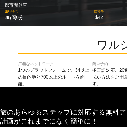
都市間列車
旅行時間
価格帯
2時間0分
$42
ワル
広範なネットワーク
簡単予約
1つのプラットフォームで、34以上
多言語対応、20
の目的地と700以上のルートを網
払い方法をご用
羅。
す。
旅のあらゆるステップに対応する無料アプ
計画がこれまでになく簡単に！