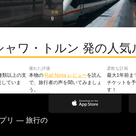
出発
9
シャワ・トルン 発の人気
優れた評価
柔軟な計画
種類以上の支
本物の
Rail Ninja レビュー
を読ん
最大1年前ま
意していま
で、旅行者の声を聞いてみましょ
チケットを
う。
す！
リ — 旅行の