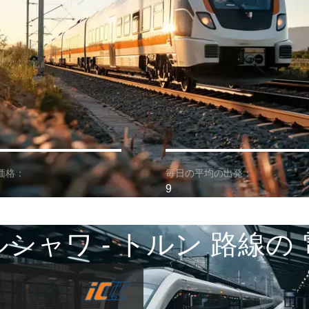
価格：
毎日の平均の出発：
9
シャワ - トルン 路線の