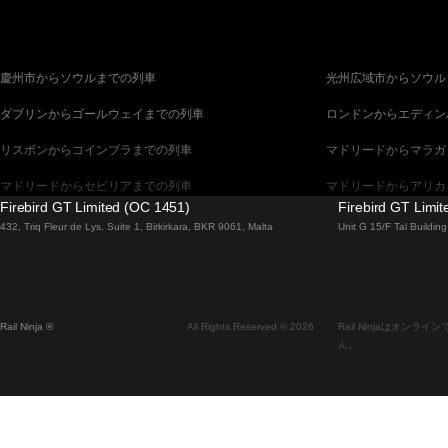
慶州市からソウルまでの列車
光州広域市からソウル
ダブリンからゴールウェイまでの列車
ロンドンからエディン
リスボンからコインブラまでの列車
マドリードからマラガ
マドリードからセビリアまでの列車
マドリードからアリカ
Firebird GT Limited (OC 1451)
Firebird GT Limi
バルセロナからセビリアまでの列車
バルセロナからマラガ
432, Triq Fleur de Lys, Suite 1, Birkirkara, BKR 9061, Malta
Unit G 15/F Tal Buildi
釜山からソウルまでの列車
ブラチスラヴァからブ
ウィーンからプラハまでの列車
ソウルから釜山までの
Rail Ninja ®
All Rights Reserved © 2026
Rail Ninjaはオ
エディンバラからロンドンまでの列車
ザルツブルクからウィ
ん。
フィレンツェからローマまでの列車
ダブリンからベルファ
ローマからヴェネツィアまでの列車
マラガからセビリアま
セビリアからマドリードまでの列車
セビリアからバルセロ