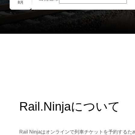
団体予約
8月
Rail.Ninjaについて
Rail Ninjaはオンラインで列車チケットを予