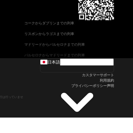
コークからダブリンまでの列車
リスボンからラゴスまでの列車
マドリードからバルセロナまでの列車
バルセロナからマドリードまでの列車
日本語
ヴェネツィアからローマまでの列車
カスタマーサポート
ウィーンからザルツブルクまでの列車
利用規約
プライバシーポリシー声明
車
アリカンテからマドリードまでの列車
や運行は行っていませ
フィレンツェからヴェネツィアまでの列車
ローマからフィレンツェまでの列車
ブダペストからウィーンまでの列車
ストックホルムからオスロまでの列車