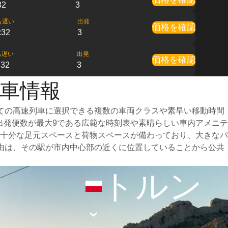
32
3
も遅い
出発
価格を確認
:32
3
も遅い
出発
価格を確認
:32
3
列車情報
ての高速列車に選択できる複数の車両クラスや素早い移動時間
出発便数が最大9である広範な時刻表や素晴らしい車内アメニテ
十分な足元スペースと荷物スペースが備わっており、大きなパ
由は、その駅が市内中心部の近くに位置していることから公共
トルン