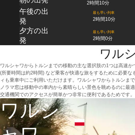
2時間10分
午後の出
最も早い列車
2時間10分
発
夕方の出
最も早い列車
2時間0分
発
ワルシ
ワルシャワからトルンまでの移動の主な選択肢の1つは高速か
(所要時間は約2時間) など乗客が快適な旅をするために必要
ィも乗車中にご利用いただけます。ワルシャワからトルンまで
ノラマ窓は移動中の車内から素晴らしい景色を眺めるのに最適
交通機関でのアクセスが簡単かつ非常に便利であるためです。
ワルシ
ャワ