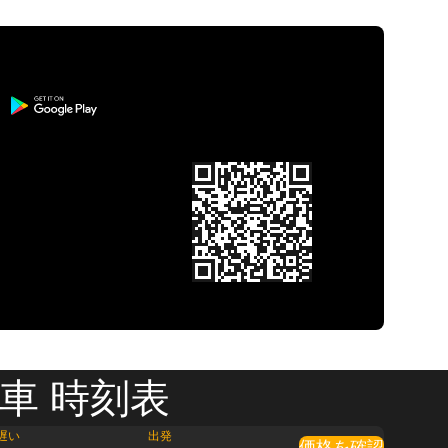
車 時刻表
遅い
出発
価格を確認