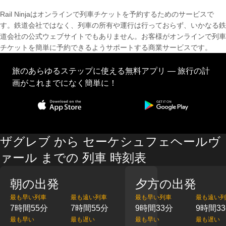
Rail Ninjaはオンラインで列車チケットを予約するためのサービスで
す。鉄道会社ではなく、列車の所有や運行は行っておらず、いかなる鉄
道会社の公式ウェブサイトでもありません。お客様がオンラインで列車
チケットを簡単に予約できるようサポートする商業サービスです。
旅のあらゆるステップに使える無料アプリ — 旅行の計
画がこれまでになく簡単に！
ザグレブ から セーケシュフェヘールヴ
ァール までの 列車 時刻表
朝の出発
夕方の出発
最も早い列車
最も遠い列車
最も早い列車
最も遠い列
7時間55分
7時間55分
9時間33分
9時間3
最も早い
最も遅い
最も早い
最も遅い