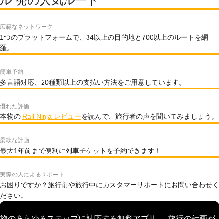
ル 発の人気ルート
広範なネットワーク
1つのプラットフォームで、34以上の目的地と700以上のルートを網
羅。
簡単予約
多言語対応、20種類以上の支払い方法をご用意しています。
優れた評価
本物の
Rail Ninja レビュー
を読んで、旅行者の声を聞いてみましょう。
柔軟な計画
最大1年前まで便利に列車チケットを予約できます！
実際の人によるサポート
お困りですか？旅行前や旅行中にカスタマーサポートにお問い合わせく
ださい。
旅のあらゆるステップに対応する無料アプリ — 旅行の計画が