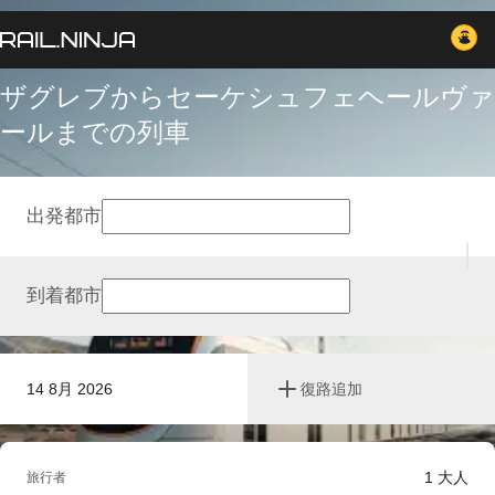
ザグレブからセーケシュフェヘールヴァ
ールまでの列車
出発都市
到着都市
14 8月 2026
復路追加
1
大人
旅行者