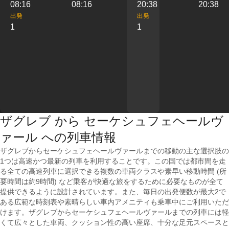
08:16
08:16
20:38
20:38
出発
出発
1
1
ザグレブ から セーケシュフェヘールヴ
ァール への列車情報
ザグレブからセーケシュフェヘールヴァールまでの移動の主な選択肢の
1つは高速かつ最新の列車を利用することです。この国では都市間を走
る全ての高速列車に選択できる複数の車両クラスや素早い移動時間 (所
要時間は約9時間) など乗客が快適な旅をするために必要なものが全て
提供できるように設計されています。また、毎日の出発便数が最大2で
ある広範な時刻表や素晴らしい車内アメニティも乗車中にご利用いただ
けます。ザグレブからセーケシュフェヘールヴァールまでの列車には軽
くて広々とした車両、クッション性の高い座席、十分な足元スペースと