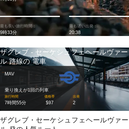
最も長い旅行時間：
最も遅い出発：
9時33分
20:38
ザグレブ - セーケシュフェヘールヴァー
ル 路線の 電車
MAV
乗り換えが1回の列車
旅行時間
価格帯
出発
7時間55分
$97
2
ザグレブ・セーケシュフェヘールヴァー