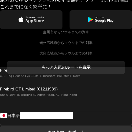
これまでになく簡単に！
慶州市からソウルまでの列車
光州広域市からソウルまでの列車
大邱広域市からソウルまでの列車
コークからダブリンまでの列車
もっと人気のルートを表示
Firebird GT Limited (OC 1451)
ダブリンからゴールウェイまでの列車
432, Triq Fleur de Lys, Suite 1, Birkirkara, BKR 9061, Malta
ロンドンからエディンバラまでの列車
Firebird GT Limited (61211989)
Unit G 15/F Tal Building 49 Austin Road, KL, Hong Kong
ローマからナポリまでの列車
リスボンからラゴスまでの列車
日本語
リスボンからコインブラまでの列車
マドリードからマラガまでの列車