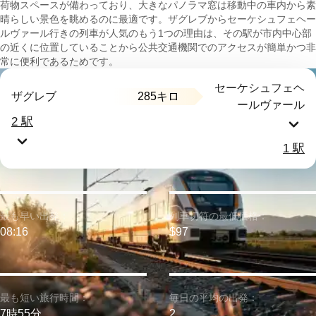
荷物スペースが備わっており、大きなパノラマ窓は移動中の車内から素
晴らしい景色を眺めるのに最適です。ザグレブからセーケシュフェヘー
ルヴァール行きの列車が人気のもう1つの理由は、その駅が市内中心部
の近くに位置していることから公共交通機関でのアクセスが簡単かつ非
常に便利であるためです。
セーケシュフェヘ
285キロ
ザグレブ
ールヴァール
2 駅
1 駅
最も早い出発：
列車切符の最低価格：
08:16
$97
最も短い旅行時間：
毎日の平均の出発：
7時55分
2