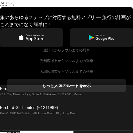
ださい。
旅のあらゆるステップに対応する無料アプリ — 旅行の計画が
これまでになく簡単に！
慶州市からソウルまでの列車
光州広域市からソウルまでの列車
大邱広域市からソウルまでの列車
コークからダブリンまでの列車
もっと人気のルートを表示
Firebird GT Limited (OC 1451)
ダブリンからゴールウェイまでの列車
432, Triq Fleur de Lys, Suite 1, Birkirkara, BKR 9061, Malta
ロンドンからエディンバラまでの列車
Firebird GT Limited (61211989)
Unit G 15/F Tal Building 49 Austin Road, KL, Hong Kong
ローマからナポリまでの列車
リスボンからラゴスまでの列車