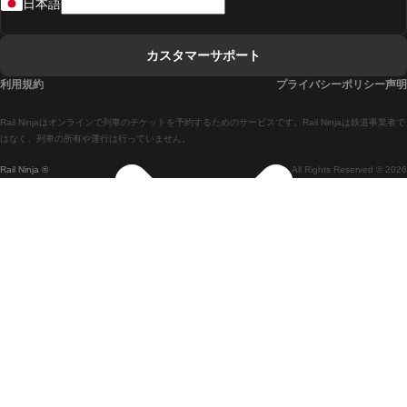
日本語
リスボンからコインブラまでの列車
マドリードからマラガまでの列車
カスタマーサポート
マドリードからリスボンまでの列車
利用規約
プライバシーポリシー声明
マドリードからバルセロナまでの列車
Rail Ninjaはオンラインで列車のチケットを予約するためのサービスです。Rail Ninjaは鉄道事業者で
マドリードからセビリアまでの列車
はなく、列車の所有や運行は行っていません。
Rail Ninja ®
All Rights Reserved © 2026
マドリードからアリカンテまでの列車
マラガからマドリードまでの列車
バルセロナからマドリードまでの列車
バルセロナからセビリアまでの列車
バルセロナからマラガまでの列車
ヴェネツィアからフィレンツェまでの列車
ヴェネツィアからローマまでの列車
釜山からソウルまでの列車