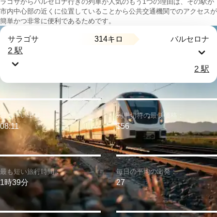
ラゴサからバルセロナ行きの列車が人気のもう1つの理由は、その駅が
市内中心部の近くに位置していることから公共交通機関でのアクセスが
簡単かつ非常に便利であるためです。
314キロ
サラゴサ
バルセロナ
2 駅
2 駅
最も早い出発：
列車切符の最低価格：
08:11
$56
最も短い旅行時間：
毎日の平均の出発：
1時39分
27