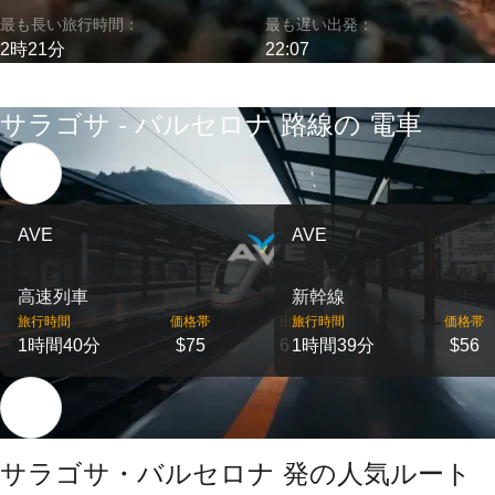
最も長い旅行時間：
最も遅い出発：
2時21分
22:07
サラゴサ - バルセロナ 路線の 電車
AVE
AVE
高速列車
新幹線
旅行時間
価格帯
出発
旅行時間
価格帯
1時間40分
$75
6
1時間39分
$56
サラゴサ・バルセロナ 発の人気ルート