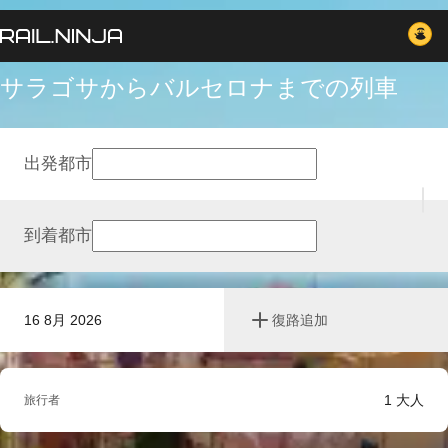
サラゴサからバルセロナまでの列車
出発都市
到着都市
16 8月 2026
復路追加
1
大人
旅行者