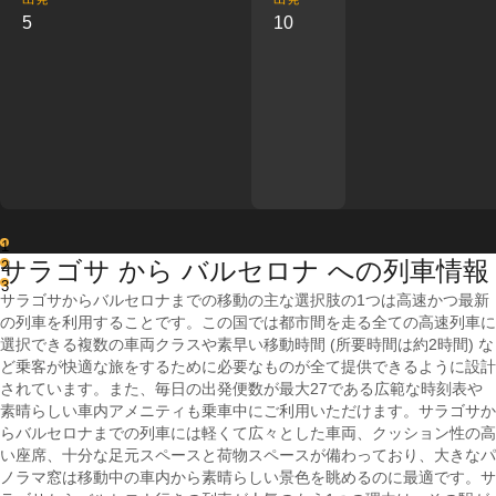
5
10
1
サラゴサ から バルセロナ への列車情報
2
3
サラゴサからバルセロナまでの移動の主な選択肢の1つは高速かつ最新
の列車を利用することです。この国では都市間を走る全ての高速列車に
選択できる複数の車両クラスや素早い移動時間 (所要時間は約2時間) な
ど乗客が快適な旅をするために必要なものが全て提供できるように設計
されています。また、毎日の出発便数が最大27である広範な時刻表や
素晴らしい車内アメニティも乗車中にご利用いただけます。サラゴサか
らバルセロナまでの列車には軽くて広々とした車両、クッション性の高
い座席、十分な足元スペースと荷物スペースが備わっており、大きなパ
ノラマ窓は移動中の車内から素晴らしい景色を眺めるのに最適です。サ