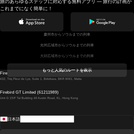
旅のあらゆるステップに対応する無料アプリ — 旅行の計画が
これまでになく簡単に！
慶州市からソウルまでの列車
光州広域市からソウルまでの列車
大邱広域市からソウルまでの列車
コークからダブリンまでの列車
もっと人気のルートを表示
Firebird GT Limited (OC 1451)
ダブリンからゴールウェイまでの列車
432, Triq Fleur de Lys, Suite 1, Birkirkara, BKR 9061, Malta
ロンドンからエディンバラまでの列車
Firebird GT Limited (61211989)
Unit G 15/F Tal Building 49 Austin Road, KL, Hong Kong
ローマからナポリまでの列車
リスボンからラゴスまでの列車
日本語
リスボンからコインブラまでの列車
マドリードからマラガまでの列車