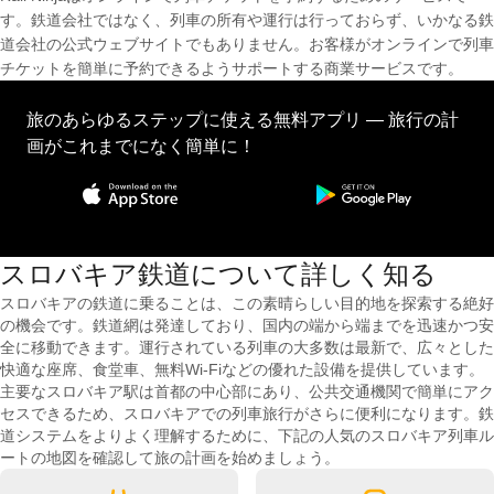
す。鉄道会社ではなく、列車の所有や運行は行っておらず、いかなる鉄
道会社の公式ウェブサイトでもありません。お客様がオンラインで列車
チケットを簡単に予約できるようサポートする商業サービスです。
旅のあらゆるステップに使える無料アプリ — 旅行の計
画がこれまでになく簡単に！
スロバキア鉄道について詳しく知る
スロバキアの鉄道に乗ることは、この素晴らしい目的地を探索する絶好
の機会です。鉄道網は発達しており、国内の端から端までを迅速かつ安
全に移動できます。運行されている列車の大多数は最新で、広々とした
快適な座席、食堂車、無料Wi-Fiなどの優れた設備を提供しています。
主要なスロバキア駅は首都の中心部にあり、公共交通機関で簡単にアク
セスできるため、スロバキアでの列車旅行がさらに便利になります。鉄
道システムをよりよく理解するために、下記の人気のスロバキア列車ル
ートの地図を確認して旅の計画を始めましょう。