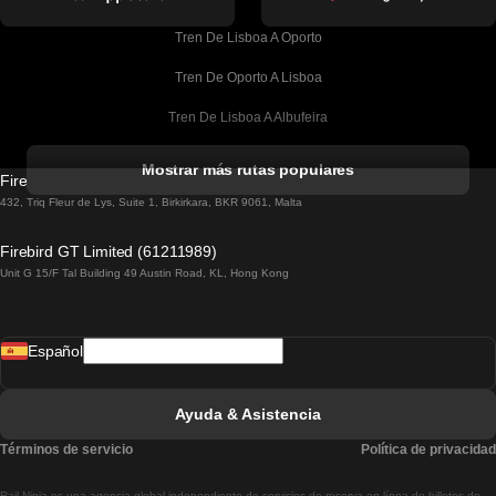
Tren De Lisboa A Oporto
Tren De Oporto A Lisboa
Tren De Lisboa A Albufeira
Tren De Albufeira A Lisboa
Mostrar más rutas populares
Firebird GT Limited (OC 1451)
Tren De Lisboa A Lagos
432, Triq Fleur de Lys, Suite 1, Birkirkara, BKR 9061, Malta
Tren De Lagos A Lisboa
Firebird GT Limited (61211989)
Unit G 15/F Tal Building 49 Austin Road, KL, Hong Kong
Tren De Lisboa A Madrid
Tren De Madrid A Lisboa
Español
Tren De Lisboa A Faro
Tren De Faro A Lisboa
Ayuda & Asistencia
Tren De Lisboa A Coimbra
Términos de servicio
Política de privacidad
Tren De Coimbra A Lisboa
Rail.Ninja es una agencia global independiente de servicios de reserva en línea de billetes de