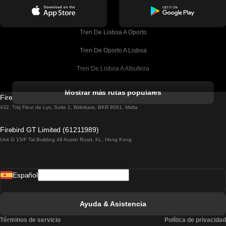
Tren De Lisboa A Oporto
Tren De Oporto A Lisboa
Tren De Lisboa A Albufeira
Tren De Albufeira A Lisboa
Mostrar más rutas populares
Firebird GT Limited (OC 1451)
Tren De Lisboa A Lagos
432, Triq Fleur de Lys, Suite 1, Birkirkara, BKR 9061, Malta
Tren De Lagos A Lisboa
Firebird GT Limited (61211989)
Unit G 15/F Tal Building 49 Austin Road, KL, Hong Kong
Tren De Lisboa A Madrid
Tren De Madrid A Lisboa
Español
Tren De Lisboa A Faro
Tren De Faro A Lisboa
Ayuda & Asistencia
Tren De Lisboa A Coimbra
Términos de servicio
Política de privacidad