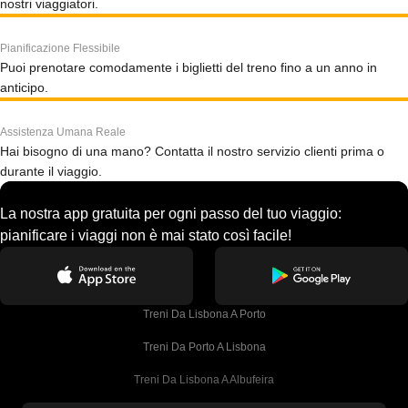
nostri viaggiatori.
Pianificazione Flessibile
Puoi prenotare comodamente i biglietti del treno fino a un anno in
anticipo.
Assistenza Umana Reale
Hai bisogno di una mano? Contatta il nostro servizio clienti prima o
durante il viaggio.
La nostra app gratuita per ogni passo del tuo viaggio:
pianificare i viaggi non è mai stato così facile!
Treni Da Lisbona A Porto
Treni Da Porto A Lisbona
Treni Da Lisbona A Albufeira