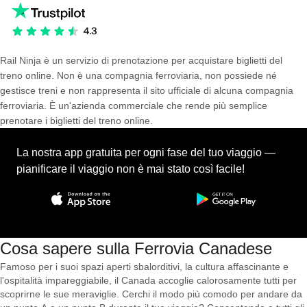
Rail Ninja è un servizio di prenotazione per acquistare biglietti del
treno online. Non è una compagnia ferroviaria, non possiede né
gestisce treni e non rappresenta il sito ufficiale di alcuna compagnia
ferroviaria. È un'azienda commerciale che rende più semplice
prenotare i biglietti del treno online.
La nostra app gratuita per ogni fase del tuo viaggio —
pianificare il viaggio non è mai stato così facile!
Cosa sapere sulla Ferrovia Canadese
Famoso per i suoi spazi aperti sbalorditivi, la cultura affascinante e
l'ospitalità impareggiabile, il Canada accoglie calorosamente tutti per
scoprirne le sue meraviglie. Cerchi il modo più comodo per andare da