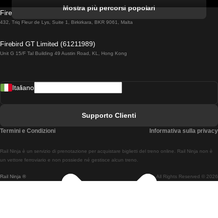
Treni Da Albufeira A Lisbona
Mostra più percorsi popolari
Firebird GT Limited (OC 1451)
Treni Da Lisbona A Lagos
432, Triq Fleur de Lys, Suite 1, Birkirkara, BKR 9061, Malta
Treni Da Lagos A Lisbona
Firebird GT Limited (61211989)
Unit G 15/F Tal Building 49 Austin Road, KL, Hong Kong
Treni Da Lisbona A Madrid
Treni Da Madrid A Lisbona
Italiano
Treni Da Lisbona A Faro
Treni Da Faro A Lisbona
Supporto Clienti
Treni Da Lisbona A Coimbra
Termini e Condizioni
Informativa sulla privacy
Treni Da Coimbra A Lisbona
Rail Ninja è un servizio di prenotazione per acquistare biglietti del treno online. Rail Ninja non è
Treni Da Lisbon A Braga
un vettore ferroviario e non possiede né gestisce alcun treno.
Rail Ninja ®
All Rights Reserved © 2026
Treni Da Braga A Lisbona
Treni Da Porto A Coimbra
Treni Da Coimbra A Porto