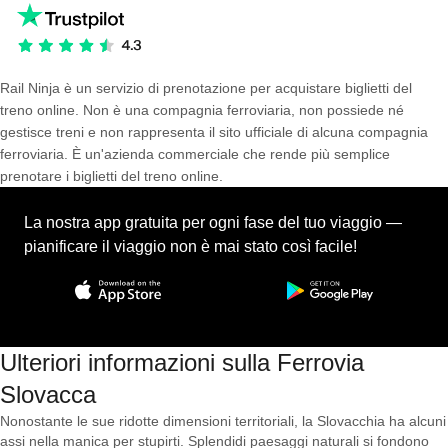
Rail Ninja è un servizio di prenotazione per acquistare biglietti del
treno online. Non è una compagnia ferroviaria, non possiede né
gestisce treni e non rappresenta il sito ufficiale di alcuna compagnia
ferroviaria. È un'azienda commerciale che rende più semplice
prenotare i biglietti del treno online.
La nostra app gratuita per ogni fase del tuo viaggio —
pianificare il viaggio non è mai stato così facile!
Ulteriori informazioni sulla Ferrovia
Slovacca
Nonostante le sue ridotte dimensioni territoriali, la Slovacchia ha alcuni
assi nella manica per stupirti. Splendidi paesaggi naturali si fondono