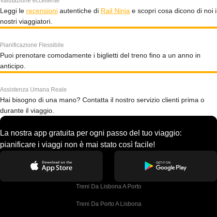
Valutazione eccellente
Leggi le
recensioni
autentiche di
Rail Ninja
e scopri cosa dicono di noi i
nostri viaggiatori.
Pianificazione Flessibile
Puoi prenotare comodamente i biglietti del treno fino a un anno in
anticipo.
Assistenza Umana Reale
Hai bisogno di una mano? Contatta il nostro servizio clienti prima o
durante il viaggio.
La nostra app gratuita per ogni passo del tuo viaggio:
pianificare i viaggi non è mai stato così facile!
Treni Da Lisbona A Porto
Treni Da Porto A Lisbona