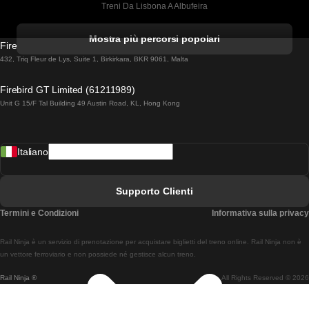
Treni Da Lisbona A Albufeira
Treni Da Albufeira A Lisbona
Mostra più percorsi popolari
Firebird GT Limited (OC 1451)
Treni Da Lisbona A Lagos
432, Triq Fleur de Lys, Suite 1, Birkirkara, BKR 9061, Malta
Treni Da Lagos A Lisbona
Firebird GT Limited (61211989)
Unit G 15/F Tal Building 49 Austin Road, KL, Hong Kong
Treni Da Lisbona A Madrid
Treni Da Madrid A Lisbona
Italiano
Treni Da Lisbona A Faro
Treni Da Faro A Lisbona
Supporto Clienti
Treni Da Lisbona A Coimbra
Termini e Condizioni
Informativa sulla privacy
Treni Da Coimbra A Lisbona
Rail Ninja è un servizio di prenotazione per acquistare biglietti del treno online. Rail Ninja non è
Treni Da Lisbon A Braga
un vettore ferroviario e non possiede né gestisce alcun treno.
Rail Ninja ®
All Rights Reserved © 2026
Treni Da Braga A Lisbona
Treni Da Porto A Coimbra