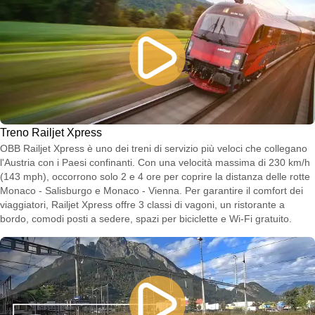
Treno Railjet Xpress
OBB Railjet Xpress è uno dei treni di servizio più veloci che collegano
l'Austria con i Paesi confinanti. Con una velocità massima di 230 km/h
(143 mph), occorrono solo 2 e 4 ore per coprire la distanza delle rotte
Monaco - Salisburgo e Monaco - Vienna. Per garantire il comfort dei
viaggiatori, Railjet Xpress offre 3 classi di vagoni, un ristorante a
bordo, comodi posti a sedere, spazi per biciclette e Wi-Fi gratuito.