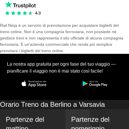
Rail Ninja è un servizio di prenotazione per acquistare biglietti del
treno online. Non è una compagnia ferroviaria, non possiede né
gestisce treni e non rappresenta il sito ufficiale di alcuna compagnia
ferroviaria. È un'azienda commerciale che rende più semplice
prenotare i biglietti del treno online.
La nostra app gratuita per ogni fase del tuo viaggio —
pianificare il viaggio non è mai stato così facile!
Orario Treno da Berlino a Varsavia
Partenze del
Partenze del
mattino
pomeriggio