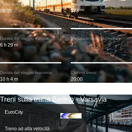
Primo treno:
Prezzo più basso:
06:35
$73
Durata del viaggio minima:
Media partenze giornaliere:
6 h 29 m
7
Durata del viaggio massima:
L'ultimo treno:
10 h 4 m
20:00
Treni sulla tratta Berlino - Varsavia
EuroCity
Treno ad alta velocità