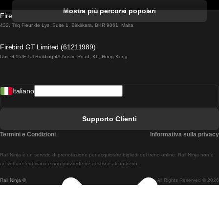
Treni Da Albufeira A Lisbona
Mostra più percorsi popolari
Firebird GT Limited (OC 1451)
Treni Da Lisbona A Lagos
432, Triq Fleur de Lys, Suite 1, Birkirkara, BKR 9061, Malta
Treni Da Lagos A Lisbona
Firebird GT Limited (61211989)
Unit G 15/F Tal Building 49 Austin Road, KL, Hong Kong
Treni Da Lisbona A Madrid
Treni Da Madrid A Lisbona
Italiano
Treni Da Lisbona A Faro
Treni Da Faro A Lisbona
Supporto Clienti
Treni Da Lisbona A Coimbra
Termini e Condizioni
Informativa sulla privacy
Treni Da Coimbra A Lisbona
Rail Ninja è un servizio di prenotazione per acquistare biglietti del treno online. Rail Ninja non è
Treni Da Lisbon A Braga
un vettore ferroviario e non possiede né gestisce alcun treno.
Rail Ninja ®
All Rights Reserved © 2026
Treni Da Braga A Lisbona
Treni Da Porto A Coimbra
Treni Da Coimbra A Porto