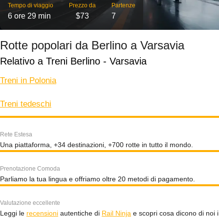
Tempo di viaggio
Prezzo da
Partenze
6 ore 29 min
$73
7
Rotte popolari da Berlino a Varsavia
Relativo a Treni Berlino - Varsavia
Treni in Polonia
Treni tedeschi
Rete Estesa
Una piattaforma, +34 destinazioni, +700 rotte in tutto il mondo.
Prenotazione Comoda
Parliamo la tua lingua e offriamo oltre 20 metodi di pagamento.
Valutazione eccellente
Leggi le
recensioni
autentiche di
Rail Ninja
e scopri cosa dicono di noi i