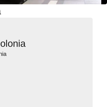
a
olonia
nia