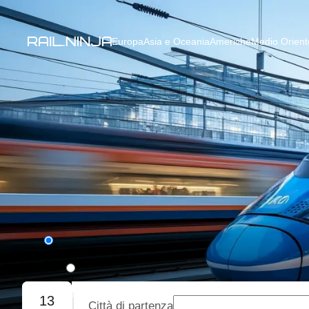
Europa
Asia e Oceania
Americhe
Medio Oriente
Solo andata
Andata e ritorno
13
Città di partenza