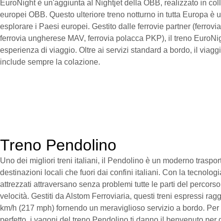
EuroNight è un'aggiunta al Nightjet della OBB, realizzato in col
europei OBB. Questo ulteriore treno notturno in tutta Europa 
esplorare i Paesi europei. Gestito dalle ferrovie partner (ferrov
ferrovia ungherese MAV, ferrovia polacca PKP), il treno EuroNigh
esperienza di viaggio. Oltre ai servizi standard a bordo, il viag
include sempre la colazione.
Treno Pendolino
Uno dei migliori treni italiani, il Pendolino è un moderno traspor
destinazioni locali che fuori dai confini italiani. Con la tecnologi
attrezzati attraversano senza problemi tutte le parti del percor
velocità. Gestiti da Alstom Ferroviaria, questi treni espressi ra
km/h (217 mph) fornendo un meraviglioso servizio a bordo. Per r
perfetto, i vagoni del treno Pendolino ti danno il benvenuto per