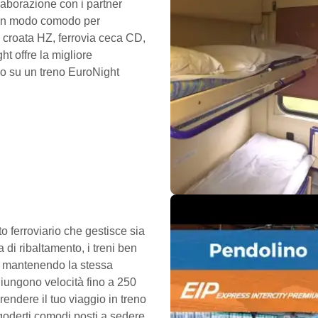
laborazione con i partner
è un modo comodo per
ia croata HZ, ferrovia ceca CD,
t offre la migliore
gio su un treno EuroNight
to ferroviario che gestisce sia
a di ribaltamento, i treni ben
so mantenendo la stessa
ggiungono velocità fino a 250
endere il tuo viaggio in treno
 goderti comodi posti a sedere,