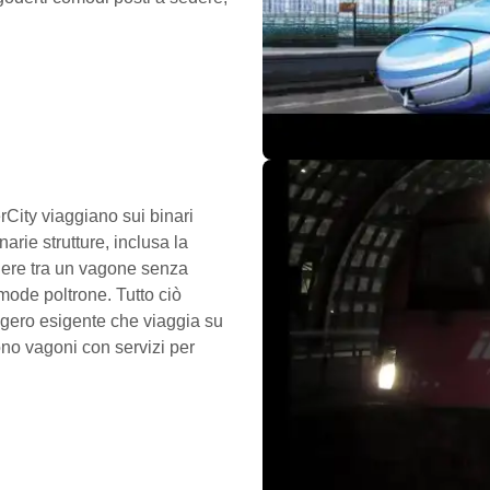
erCity viaggiano sui binari
arie strutture, inclusa la
liere tra un vagone senza
mode poltrone. Tutto ciò
eggero esigente che viaggia su
cono vagoni con servizi per