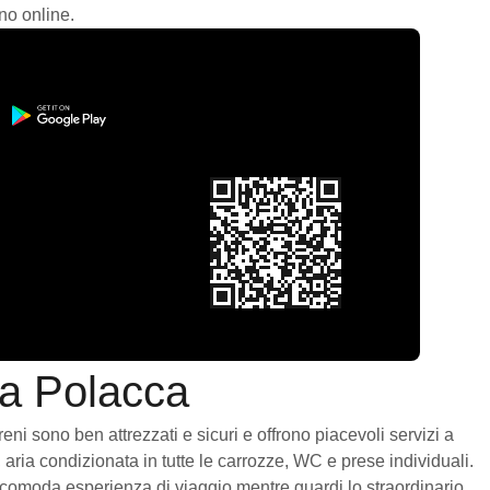
no online.
ia Polacca