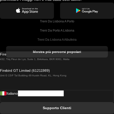
Treni Da Lisbona A Porto
Treni Da Porto A Lisbona
Treni Da Lisbona A Albufeira
Treni Da Albufeira A Lisbona
Mostra più percorsi popolari
Firebird GT Limited (OC 1451)
Treni Da Lisbona A Lagos
432, Triq Fleur de Lys, Suite 1, Birkirkara, BKR 9061, Malta
Treni Da Lagos A Lisbona
Firebird GT Limited (61211989)
Unit G 15/F Tal Building 49 Austin Road, KL, Hong Kong
Treni Da Lisbona A Madrid
Treni Da Madrid A Lisbona
Italiano
Treni Da Lisbona A Faro
Treni Da Faro A Lisbona
Supporto Clienti
Treni Da Lisbona A Coimbra