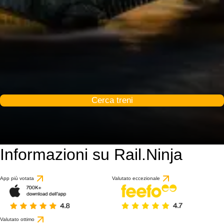
Cerca treni
Informazioni su Rail.Ninja
8.9 / 10
basato su 1 recension
App più votata
Valutato eccezionale
Valutato ottimo