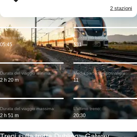
2 stazioni
Primo treno:
Prezzo più basso:
05:45
$31
Durata del viaggio minima:
Media partenze giornaliere:
2 h 20 m
11
Durata del viaggio massima:
L'ultimo treno:
2 h 51 m
20:30
Treni sulla tratta Dublino - Galway