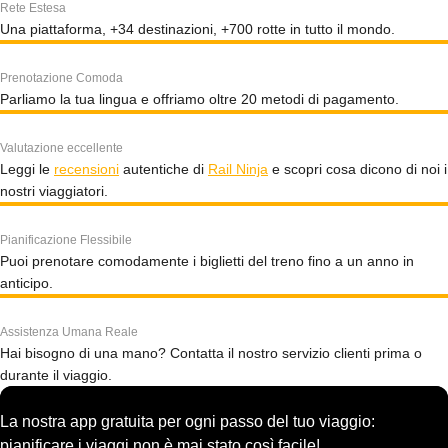
Rete Estesa
Una piattaforma, +34 destinazioni, +700 rotte in tutto il mondo.
Prenotazione Comoda
Parliamo la tua lingua e offriamo oltre 20 metodi di pagamento.
Valutazione eccellente
Leggi le
recensioni
autentiche di
Rail Ninja
e scopri cosa dicono di noi i
nostri viaggiatori.
Pianificazione Flessibile
Puoi prenotare comodamente i biglietti del treno fino a un anno in
anticipo.
Assistenza Umana Reale
Hai bisogno di una mano? Contatta il nostro servizio clienti prima o
durante il viaggio.
La nostra app gratuita per ogni passo del tuo viaggio:
pianificare i viaggi non è mai stato così facile!