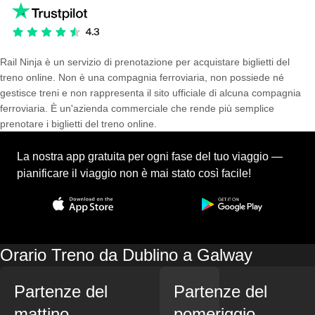
Rail Ninja è un servizio di prenotazione per acquistare biglietti del
treno online. Non è una compagnia ferroviaria, non possiede né
gestisce treni e non rappresenta il sito ufficiale di alcuna compagnia
ferroviaria. È un'azienda commerciale che rende più semplice
prenotare i biglietti del treno online.
La nostra app gratuita per ogni fase del tuo viaggio —
pianificare il viaggio non è mai stato così facile!
Orario Treno da Dublino a Galway
Partenze del
Partenze del
mattino
pomeriggio