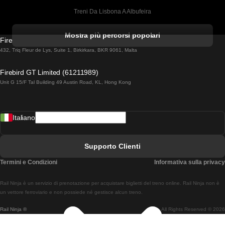
Treni Da Lisbona A Albufeira
Treni Da Albufeira A Lisbona
Mostra più percorsi popolari
Firebird GT Limited (OC 1451)
Treni Da Lisbona A Lagos
432, Triq Fleur de Lys, Suite 1, Birkirkara, BKR 9061, Malta
Treni Da Lagos A Lisbona
Firebird GT Limited (61211989)
Unit G 15/F Tal Building 49 Austin Road, KL, Hong Kong
Treni Da Lisbona A Madrid
Treni Da Madrid A Lisbona
Italiano
Treni Da Lisbona A Faro
Treni Da Faro A Lisbona
Supporto Clienti
Treni Da Lisbona A Coimbra
Termini e Condizioni
Informativa sulla privacy
Treni Da Coimbra A Lisbona
Rail Ninja è un servizio di prenotazione per acquistare biglietti del treno online. Rail Ninja non è
Treni Da Lisbon A Braga
un vettore ferroviario e non possiede né gestisce alcun treno.
Rail Ninja ®
All Rights Reserved © 2026
Treni Da Braga A Lisbona