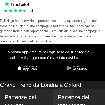
Rail Ninja è un servizio di prenotazione per acquistare biglietti del
treno online. Non è una compagnia ferroviaria, non possiede né
gestisce treni e non rappresenta il sito ufficiale di alcuna compagnia
ferroviaria. È un'azienda commerciale che rende più semplice
prenotare i biglietti del treno online.
La nostra app gratuita per ogni fase del tuo viaggio —
pianificare il viaggio non è mai stato così facile!
Orario Treno da Londra a Oxford
Partenze del
Partenze del
mattino
pomeriggio