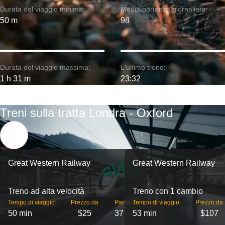
Durata del viaggio minima:
Media partenze giornaliere:
50 m
98
Durata del viaggio massima:
L'ultimo treno:
1 h 31 m
23:32
Treni sulla tratta Londra - Oxford
Great Western Railway
Great Western Railway
Treno ad alta velocità
Treno con 1 cambio
Tempo di viaggio
Prezzo da
Partenze
Tempo di viaggio
Prezzo da
50 min
$25
37
53 min
$107