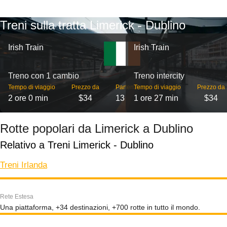
Treni sulla tratta Limerick - Dublino
Irish Train
Irish Train
Treno con 1 cambio
Treno intercity
Tempo di viaggio
Prezzo da
Partenze
Tempo di viaggio
Prezzo da
2 ore 0 min
$34
13
1 ore 27 min
$34
Rotte popolari da Limerick a Dublino
Relativo a Treni Limerick - Dublino
Treni Irlanda
Rete Estesa
Una piattaforma, +34 destinazioni, +700 rotte in tutto il mondo.