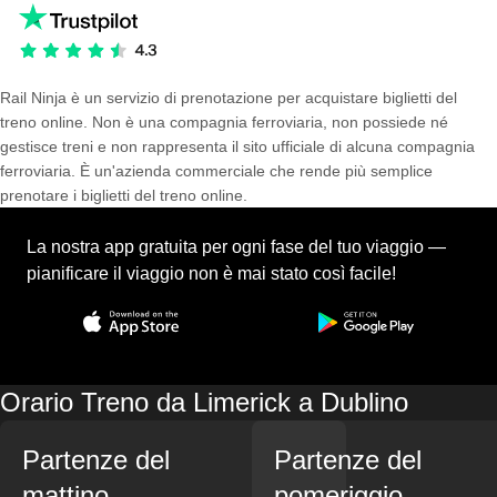
Rail Ninja è un servizio di prenotazione per acquistare biglietti del
treno online. Non è una compagnia ferroviaria, non possiede né
gestisce treni e non rappresenta il sito ufficiale di alcuna compagnia
ferroviaria. È un'azienda commerciale che rende più semplice
prenotare i biglietti del treno online.
La nostra app gratuita per ogni fase del tuo viaggio —
pianificare il viaggio non è mai stato così facile!
Orario Treno da Limerick a Dublino
Partenze del
Partenze del
mattino
pomeriggio