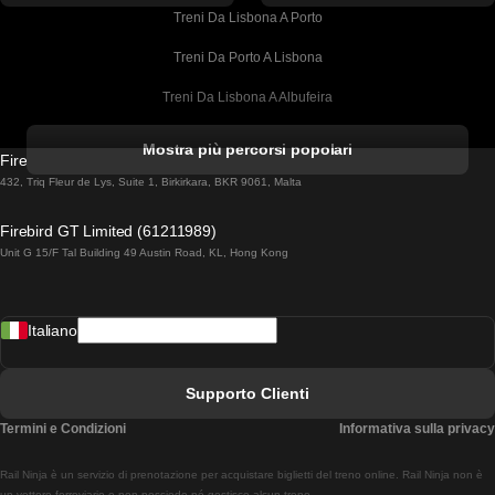
Treni Da Lisbona A Porto
Treni Da Porto A Lisbona
Treni Da Lisbona A Albufeira
Treni Da Albufeira A Lisbona
Mostra più percorsi popolari
Firebird GT Limited (OC 1451)
Treni Da Lisbona A Lagos
432, Triq Fleur de Lys, Suite 1, Birkirkara, BKR 9061, Malta
Treni Da Lagos A Lisbona
Firebird GT Limited (61211989)
Unit G 15/F Tal Building 49 Austin Road, KL, Hong Kong
Treni Da Lisbona A Madrid
Treni Da Madrid A Lisbona
Italiano
Treni Da Lisbona A Faro
Treni Da Faro A Lisbona
Supporto Clienti
Treni Da Lisbona A Coimbra
Termini e Condizioni
Informativa sulla privacy
Treni Da Coimbra A Lisbona
Rail Ninja è un servizio di prenotazione per acquistare biglietti del treno online. Rail Ninja non è
un vettore ferroviario e non possiede né gestisce alcun treno.