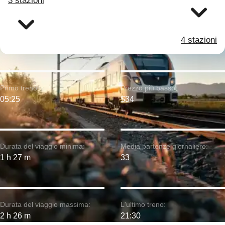
3 stazioni
4 stazioni
Primo treno:
Prezzo più basso:
05:25
$34
Durata del viaggio minima:
Media partenze giornaliere:
1 h 27 m
33
Durata del viaggio massima:
L'ultimo treno:
2 h 26 m
21:30