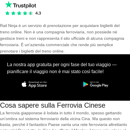
Rail Ninja è un servizio di prenotazione per acquistare biglietti del
treno online. Non è una compagnia ferroviaria, non possiede né
gestisce treni e non rappresenta il sito ufficiale di alcuna compagnia
ferroviaria. È un'azienda commerciale che rende più semplice
prenotare i biglietti del treno online.
La nostra app gratuita per ogni fase del tuo viaggio —
pianificare il viaggio non è mai stato così facile!
Cosa sapere sulla Ferrovia Cinese
La ferrovia giapponese è lodata in tutto il mondo, spesso gettando
un'ombra sul sistema ferroviario della vicina Cina. Ma questo non
basta, perché il fantastico Paese vanta una rete ferroviaria altrettanto