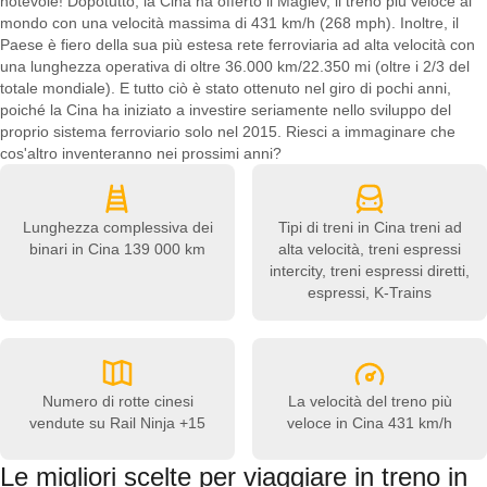
notevole! Dopotutto, la Cina ha offerto il Maglev, il treno più veloce al
mondo con una velocità massima di 431 km/h (268 mph). Inoltre, il
Paese è fiero della sua più estesa rete ferroviaria ad alta velocità con
una lunghezza operativa di oltre 36.000 km/22.350 mi (oltre i 2/3 del
totale mondiale). E tutto ciò è stato ottenuto nel giro di pochi anni,
poiché la Cina ha iniziato a investire seriamente nello sviluppo del
proprio sistema ferroviario solo nel 2015. Riesci a immaginare che
cos'altro inventeranno nei prossimi anni?
Lunghezza complessiva dei
Tipi di treni in Cina
treni ad
binari in Cina
139 000 km
alta velocità, treni espressi
intercity, treni espressi diretti,
espressi, K-Trains
Numero di rotte cinesi
La velocità del treno più
vendute su Rail Ninja
+15
veloce in Cina
431 km/h
Le migliori scelte per viaggiare in treno in