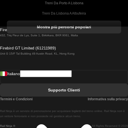
Treni Da Porto A Lisbona
Treni Da Lisbona A Albufeira
Treni Da Albufeira A Lisbona
Mostra più percorsi popolari
Firebird GT Limited (OC 1451)
Treni Da Lisbona A Lagos
432, Triq Fleur de Lys, Suite 1, Birkirkara, BKR 9061, Malta
Treni Da Lagos A Lisbona
Firebird GT Limited (61211989)
Unit G 15/F Tal Building 49 Austin Road, KL, Hong Kong
Treni Da Lisbona A Madrid
Treni Da Madrid A Lisbona
Italiano
Treni Da Lisbona A Faro
Treni Da Faro A Lisbona
Supporto Clienti
Treni Da Lisbona A Coimbra
Termini e Condizioni
Informativa sulla privacy
Treni Da Coimbra A Lisbona
Rail Ninja è un servizio di prenotazione per acquistare biglietti del treno online. Rail Ninja non è
Treni Da Lisbon A Braga
un vettore ferroviario e non possiede né gestisce alcun treno.
Rail Ninja ®
All Rights Reserved © 2026
Treni Da Braga A Lisbona